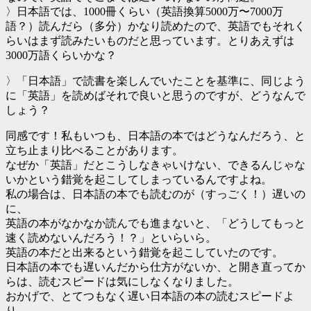
〉日本語では、1000冊くらい（英語換算5000万〜7000万
語？）読んだら（多分）かなり読めたので、英語でもそれく
らいはまず読みたいものだと思っています。とりあえずは
3000万語くらいかな？
〉「日本語」で読書を楽しんでいたことを基準に、同じよう
に「英語」を読めばそれで良いと思うのですが、どうなんで
しょう？
同感です！私もいつも、日本語の本ではどうなんだろう、と
立ち止まり比べることがあります。
なぜか「英語」だとこうしなきゃいけない、できるんじゃな
いかという錯覚を起こしてしまっているんですよね。
私の場合は、日本語の本でも読むのが（すっごく！）遅いの
に、
英語の本がなかなか読んでも進まないと、「どうしてもっと
速く読めないんだろう！？」といらいら。
英語の本だと出来るという錯覚を起こしていたのです。
日本語の本でも遅いんだから仕方がないか、と開き直ってか
らは、読むスピードは気にしなくなりました。
おかげで、とてつもなく遅い日本語の本の読むスピードよ
り、