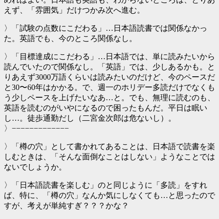
えず、「雰囲気」だけつかみ次へ進む。
〉「試験の点数にこだわる」…日本語読書では関係なかっ
た。英語でも、今のところ関係なし。
〉「目標達成にこだわる」…日本語では、単に読みたいから
読んでいたので関係なし。「英語」では、少しあるかも。と
りあえず3000万語くらいは読みたいのだけど、今のペースだ
と30〜60年はかかる。で、週一のホリデー多読だけでなくも
う少しペースを上げたいなあ…と。でも、無理に読むのも、
英語を読むのがいやになるので困ったもんだ。平日は眠い
し…。徒歩通勤だし（二宮金次郎は危ないし）。
〉−−−−−−−−−−−−−
〉「樽の穴」として書かれてあることは、日本語で読書を楽
しむときは、「そんな面倒なことはしない」ようなことでは
ないでしょうか。
〉「日本語読書を楽しむ」のと同じように「多読」をすれ
ば、特に、「樽の穴」なんか気にしなくても…と思ったので
すが、考えが単純すぎ？？？かな？