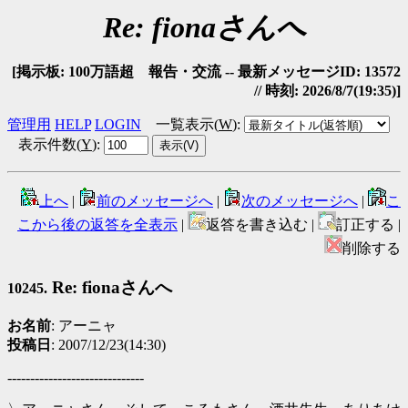
Re: fionaさんへ
[掲示板: 100万語超 報告・交流 -- 最新メッセージID: 13572
// 時刻: 2026/8/7(19:35)]
管理用
HELP
LOGIN
一覧表示(
W
)
:
表示件数(
Y
)
:
上へ
|
前のメッセージへ
|
次のメッセージへ
|
こ
こから後の返答を全表示
|
返答を書き込む |
訂正する |
削除する
Re: fionaさんへ
10245.
お名前
: アーニャ
投稿日
: 2007/12/23(14:30)
------------------------------