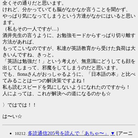
全くその通りだと思います。
けれど、分かっていても脳がなかなか言うことを聞かず、
やっぱり気になってしまうという方達がなかにはいると思い
ます。
（私もその一人ですが…）
酒井先生の言うように、お勉強モードからすっぱり切り離す
方法があれば、
もってこいなのですが、私達が英語教育から受けた負荷は大
きいんですね、きっと。
「英語は勉強だ！」という考えが、無意識にどうしても顔を
出してしまって、邪魔をしてしまうのだと思います。
でも、fionaさんがおっしゃるように、「日本語の本」と比べ
てみることは一つの解決策ですよね！
私も読むスピードを気にしないようになれたのですから！
人によっては、これが解決への道になるのかも☆
〉ではでは！！
は〜い☆
多読通信205号を読んで「あちゃ〜」
▼
[アーニ
10212.