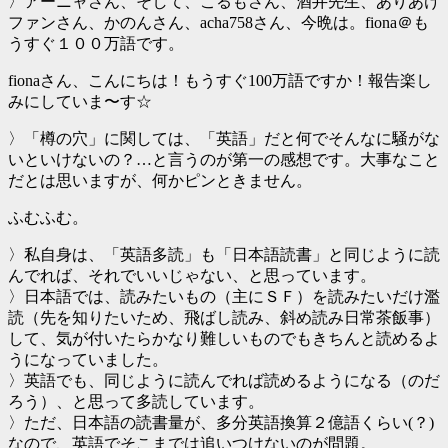
〉アーニャさん、そして、こるもさん、酒井先生、ありあけ
ファンさん、かのんさん、acha758さん、今晩は。fiona＠も
うすぐ１００万語です。
fionaさん、こんにちは！もうすぐ100万語ですか！報告楽し
みにしていま〜す☆
〉「樽の穴」に関しては、「英語」だと何でそんなに騒がな
いといけないの？…と言うのが第一の感想です。大事なこと
だとは思いますが、何かピンときません。
ふむふむ。
〉私自身は、「英語多読」も「日本語読書」と同じように読
んでれば、それでいいじゃない、と思っています。
〉日本語では、読みたいもの（主にＳＦ）を読みたいだけ濫
読（先を知りたいため、飛ばし読み、斜め読み日常茶飯事）
して、気が付いたらかなり難しいものでもきちんと読めるよ
うになっていました。
〉英語でも、同じように読んでれば読めるようになる（のだ
ろう）、と思って多読しています。
〉ただ、日本語の読書量が、多分英語換算２億語くらい(？)
なので、英語でそこまでは追いつけないのが問題。