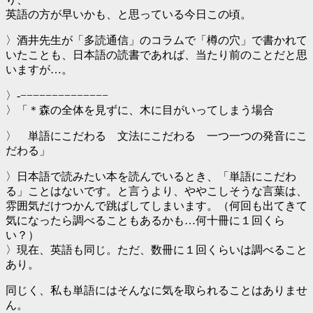
英語の方が早いかも、と思っている今日この頃。
〉酒井先生が「多読通信」のコラムで「樽の穴」で書かれて
いたことも、日本語の読書であれば、当たり前のことだと思
いますが…。
〉-−−−−−−−−−−−−−−
〉「＊森の全体を見ずに、木に目がいってしまう場合
〉 単語にこだわる 文法にこだわる 一つ一つの発音にこ
だわる」
〉日本語で読みたい本を読んでいるとき、「単語にこだわ
る」ことはないです。と言うより、ややこしそうな言葉は、
雰囲気だけつかんで跳ばしてしまいます。（何回も出てきて
気になったら調べることもあるかも…何十冊に１回くら
い？）
〉現在、英語も同じ。ただ、数冊に１回くらいは調べること
あり。
同じく、私も単語にはそんなに気を取られることはありませ
ん。