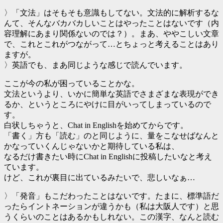
〉「文法」はそもそも意識もしてない。文法的に解析するな
んて、そんなバカバカしいことはやったことはないです（内
容理解にあまり関係ないのでは？）。まあ、ややこしい文章
で、これとこれがつながって…とちょっと考えることはあり
ますが。
〉英語でも、まあ同じような感じで読んでいます。
ここが今の私が困っていることかな。
文法というより、いかに簡単な英語でさまざまな表現ができ
るか、というところにやけに目がいってしまっているので
す。
白状しちゃうと、Chat in Englishを始めてからです。
「書く」方も「読む」のと同じように、量をこなせばなんと
かなっていくんじゃないかと期待している私は、
なるだけ書きたい時にChat in Englishに投稿したいなと考え
ています。
けど、これが裏目に出ているみたいで、悲しいなぁ…
〉「発音」もこだわったことはないです。たまに、標準語だ
ったらイントネーションが違うかも（私は大阪人です）と思
うくらいのことはあるかもしれない。この漢字、なんと読む