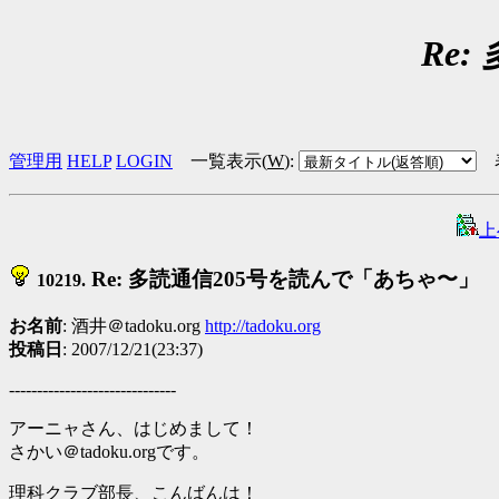
Re
管理用
HELP
LOGIN
一覧表示(
W
)
:
上
Re: 多読通信205号を読んで「あちゃ〜」
10219.
お名前
: 酒井＠tadoku.org
http://tadoku.org
投稿日
: 2007/12/21(23:37)
------------------------------
アーニャさん、はじめまして！
さかい＠tadoku.orgです。
理科クラブ部長、こんばんは！