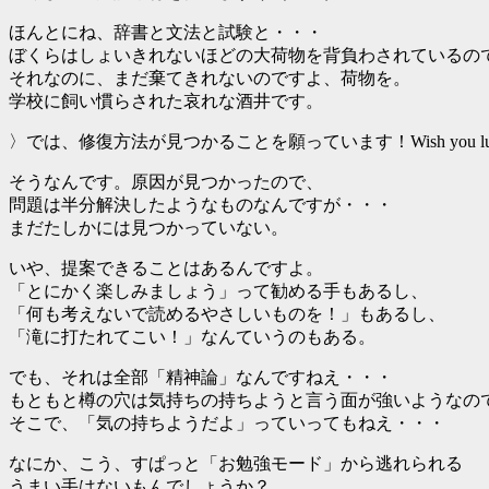
ほんとにね、辞書と文法と試験と・・・
ぼくらはしょいきれないほどの大荷物を背負わされているの
それなのに、まだ棄てきれないのですよ、荷物を。
学校に飼い慣らされた哀れな酒井です。
〉では、修復方法が見つかることを願っています！Wish you lu
そうなんです。原因が見つかったので、
問題は半分解決したようなものなんですが・・・
まだたしかには見つかっていない。
いや、提案できることはあるんですよ。
「とにかく楽しみましょう」って勧める手もあるし、
「何も考えないで読めるやさしいものを！」もあるし、
「滝に打たれてこい！」なんていうのもある。
でも、それは全部「精神論」なんですねえ・・・
もともと樽の穴は気持ちの持ちようと言う面が強いようなの
そこで、「気の持ちようだよ」っていってもねえ・・・
なにか、こう、すぱっと「お勉強モード」から逃れられる
うまい手はないもんでしょうか？