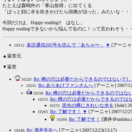
たとえば森鴎外の「寒山拾得」に出てくる
「ぱっと顔に水を吹きかけたら頭痛が治った」みたいな・・
今回だけは、Happy reading!! はなし。
Happy readingできないから悩んでるのに！って言われそう・
多読通信205号を読んで「あちゃ〜」
▼
[アーニャ] 2
10212.
▲返答元
▼返答
Re: 樽の穴は必要だからできるのではないで
10220.
Re: ありあけファンさんへ
[アーニャ] 2007/12/
10241.
Re: 樽の穴は必要だからできるのではな
10250.
Re: 樽の穴は必要だからできるのでは
10253.
泥水の樽にきれいな水を
[Julie] 2
10255.
Re: 了解です！
▼
[アーニャ] 2007/12/25(
10265.
Re: 了解です！
[酒井＠tadoku.org
10269.
Re: 酒井先生へ
[アーニャ] 2007/12/23(13:17)
10240.