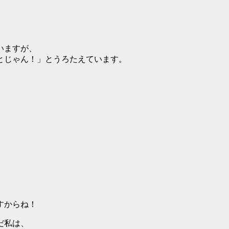
いますが、
とじゃん！」とうろたえています。
すからね！
だ私は、