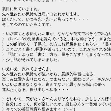
裏目に出ていますね。
先へ進みたい気持ちは痛いほどわかります。
ぼくだって、いつも先へ先へと焦ってきた・・・
そして今のていたらくです。
〉いざ書くとき伝えたい事が、なかなか英文で出そうで出な
〉（レベル3の児童書を読んでいると、私も書けそう、書き
〉この前初めて「子供式」の方にお邪魔させてもらい、「書
〉ことごとく書く3原則を破っていたので、これからそれを
〉「読む」ように「書く」方も、量をこなすとうまくなって
〉少し話がそれてしまいました。
いえいえ、反れてませんよ。
先へ進みたい気持ちが強いから、意識的学習に走る、
楽しみは置き去りになる、つまらない、意欲にブレーキがか
いよいよ進まなくなる、進んでないと思うから余計に先へ
進みたくなる、振り出しへ戻る・・・
〉とにかく、穴がたくさ〜んありそうな私は、少ししょんぼ
〉自分にとって、何が楽しいのか、楽しみ方を一番知ってい
〉今までの英語教育を恨みますぅ（＞＜）