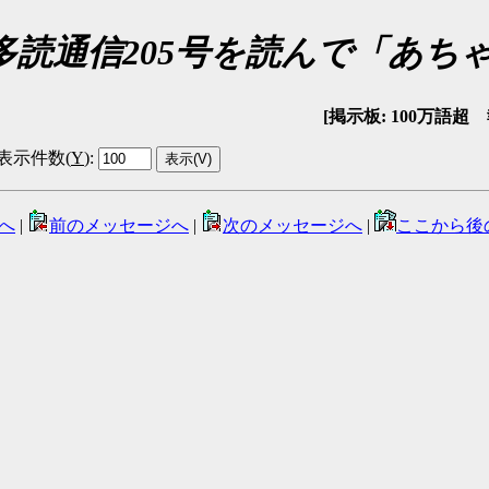
: 多読通信205号を読んで「あち
[掲示板: 100万語超 報告
表示件数(
Y
)
:
へ
|
前のメッセージへ
|
次のメッセージへ
|
ここから後