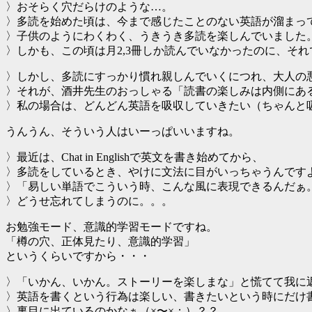
〉おそらく穴だらけのような…。
〉多読を始めた頃は、今まで感じたことのない英語が溜まっ
〉子供のようにわくわく、うきうき多読を楽しんでいました
〉しかも、この頃は月2,3冊しか読んでいなかったのに、そ
〉しかし、多読にすっかり慣れ親しんでいくにつれ、大人の
〉それが、酒井先生のおっしゃる「読書の楽しみは内側にあ
〉私の場合は、どんどん英語を吸収していきたい（ちゃんと
うんうん、そういう人はいーっぱいいますね。
〉最近は、Chat in Englishで英文を書き始めてから、
〉多読をしているとき、やけに文法に目がいっちゃうんです
〉「易しい単語でこういう時、こんな風に表現できるんだぁ
〉どうせ忘れてしまうのに。。。
お勉強モード、意識的学習モードですね。
「樽の穴、正体見たり、意識的学習」
というくらいですから・・・
〉「いかん、いかん。ストーリーを楽しまな」と慌てて我に
〉英語を書くという行為は楽しい、書きたいという時にだけ
〉裏目に出ているのかなぁ（×〜×；）？？