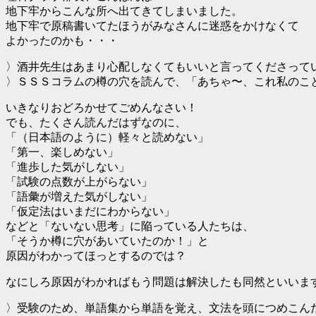
地下牢からこんな所へ出てきてしまいました。
地下牢で原稿書いてたほうがみなさんに迷惑をかけなくて
よかったのかも・・・
〉酒井先生はあまり心配しなくてもいいと言ってくださって
〉ＳＳＳコラムの樽の穴を読んで、「あちゃ〜、これ私のこ
いきなりおどろかせてごめんなさい！
でも、たくさん読んだはずなのに、
「（日本語のように）軽々と読めない」
「第一、楽しめない」
「進歩した気がしない」
「試験の点数が上がらない」
「語彙が増えた気がしない」
「仮定法はいまだにわからない」
などと「ないない思考」に陥っている人たちは、
「そうか樽に穴があいていたのか！」と
原因がわかってほっとするのでは？
なにしろ原因がわかればもう問題は解決したも同然といいま
〉受験のため、単語集から単語を覚え、文法を頭につめこん