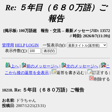
Re: ５年目（６８０万語）ご
報告
[掲示板: 100万語超 報告・交流 -- 最新メッセージID: 13572
// 時刻: 2026/8/7(11:39)]
管理用
HELP
LOGIN
一覧表示(
W
)
:
表示件数(
Y
)
:
上へ
|
前のメッセージへ
|
次のメッセージへ
|
こ
こから後の返答を全表示
|
返答を書き込む |
訂正する |
削除する
Re: ５年目（６８０万語）ご報告
10218.
お名前
: ドラちゃん
投稿日
: 2007/12/21(23:31)