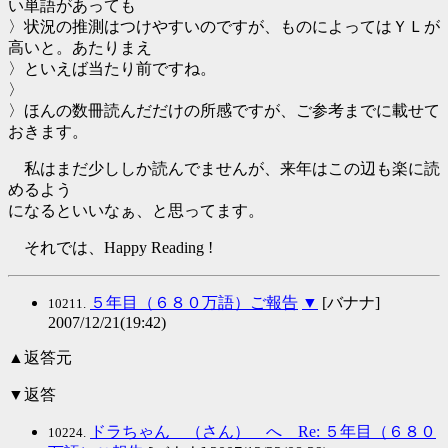
い単語があっても
〉状況の推測はつけやすいのですが、ものによってはＹＬが
高いと。あたりまえ
〉といえば当たり前ですね。
〉
〉ほんの数冊読んだだけの所感ですが、ご参考までに載せて
おきます。
私はまだ少ししか読んでませんが、来年はこの辺も楽に読
めるよう
になるといいなぁ、と思ってます。
それでは、Happy Reading !
５年目（６８０万語）ご報告
▼
[バナナ]
10211.
2007/12/21(19:42)
▲返答元
▼返答
ドラちゃん （さん） へ Re: ５年目（６８０
10224.