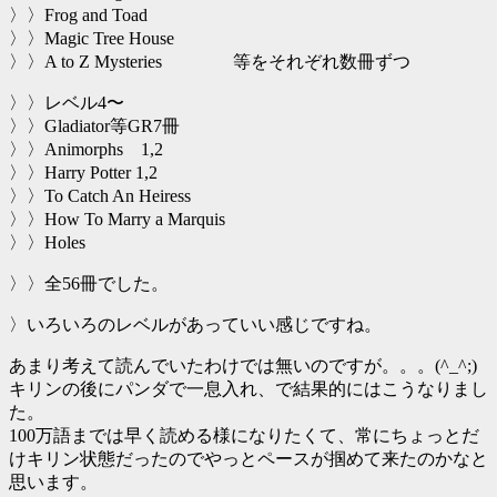
〉〉Frog and Toad
〉〉Magic Tree House
〉〉A to Z Mysteries 等をそれぞれ数冊ずつ
〉〉レベル4〜
〉〉Gladiator等GR7冊
〉〉Animorphs 1,2
〉〉Harry Potter 1,2
〉〉To Catch An Heiress
〉〉How To Marry a Marquis
〉〉Holes
〉〉全56冊でした。
〉いろいろのレベルがあっていい感じですね。
あまり考えて読んでいたわけでは無いのですが。。。(^_^;)
キリンの後にパンダで一息入れ、で結果的にはこうなりまし
た。
100万語までは早く読める様になりたくて、常にちょっとだ
けキリン状態だったのでやっとペースが掴めて来たのかなと
思います。