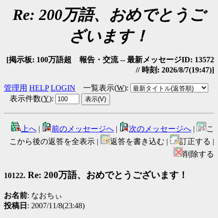
Re: 200万語、おめでとうご
ざいます！
[掲示板: 100万語超 報告・交流 -- 最新メッセージID: 13572
// 時刻: 2026/8/7(19:47)]
管理用
HELP
LOGIN
一覧表示(
W
)
:
表示件数(
Y
)
:
上へ
|
前のメッセージへ
|
次のメッセージへ
|
こ
こから後の返答を全表示 |
返答を書き込む |
訂正する |
削除する
Re: 200万語、おめでとうございます！
10122.
お名前
: なおちぃ
投稿日
: 2007/11/8(23:48)