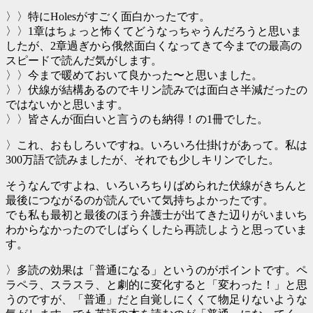
〉〉特にHolesがすごく面白かったです。
〉〉1章はちょっと怖くてどうなっちゃうんだろうと思いま
したが、2章過ぎから俄然面白くなってきて今までの最高の
スピードで読んだ気がします。
〉〉今まで暖めておいて良かった〜と思いました。
〉〉伏線が結構あるのでキリン読みでは面白さ半減だったの
ではないかと思います。
〉〉皆さんが面白いと言うのも納得！の1冊でした。
〉これ、おもしろいですね。いろいろ仕掛けがあって。私は
300万語で読みましたが、それでも少しキリンでした。
そうなんですよね、いろいろちりばめられた伏線がきちんと
最後につながるのが読んでいて気持ちよかったです。
でも私も最初と最後のほう弁護士が出てきた辺りがいまいち
わからなかったのでしばらくしたら再読しようと思っていま
す。
〉多読の効果は「普通になる」というのがポイントです。ペ
ラペラ、スラスラ、と劇的に変化すると「変わった！」と思
うのですが、「普通」だと自覚しにくくて物足りないような