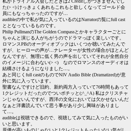
私がトライアル入会したときは2 Creditしかつきませんでし
た(> <) けっきょくあれもこれもと欲しくなってゴールド会
員にもなっちゃったのですが…
audibleの中で私が気に入っているのはNarratorの覧にfull cast
ととなっているものです。
Philip PullmanのThe Golden Compassとかキャラクターごとに
ちゃんと演じる人がちがうのでドラマっぽく楽しいです。
ロマンスPBのオーディオブックはいくつか聴いてみたんで
すが、ヒーローの声が…ナレーターが女性の場合がほとんど
なんですが、無理に低く男の声を出していてそれが全然自分
のイメージに合わない(> <) なのでロマンスのオーディオは
結構さけるようになりました…。
あと同じくfull castのものでNIV Audio Bible (Dramatized)が意
外に気に入っています。
聖書なんですけど旧約、新約両方入っていて76時間もあって
1クレジットだったのでついポチッと(;^_^A) 私はクリスチャ
ンじゃないんですが、西洋の文化においては欠かせないんだ
なぁと洋書読んでいて思う事があり少し興味がありまし
て…。
audibleは視聴できるので、視聴してみて気に入ったものがい
いと思います。
原価が高いものじゃないと1クレジットもったいない気がし