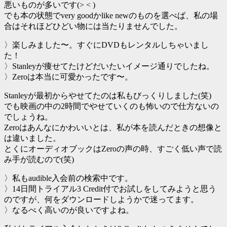
悪いものが多いです(> < )
でも本の状態でvery goodかlike newのものを選べば、私の場
合はそれほどひどい物には当たりませんでした。
〉楽しみました〜。すぐにDVDもレンタルしちゃいまし
た！
〉Stanleyが痩せてたけどだいたいイメージ通りでしたね。
〉Zeroは本当に可愛かったです〜。
Stanleyが最初からやせてたのは私もびっくりしました(笑)
でも映画の中の2時間でやせていくのも怖いので仕方ないの
でしょうね。
Zeroはあんなにかわいいとは、私が本を読んだときの想像と
は違いました。
とくにオーディオブックはZeroの声の時、すごく低い声で読
み手が読むので(笑)
〉私もaudible入会前の検索中です。
〉14日間トライアル3 Credit付でお試しをしてみようと思う
のですが、何をダウンロードしようかで迷ってます。
〉なるべく高いのが良いですよね。