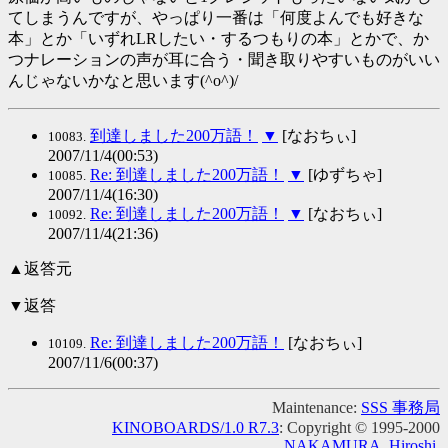
てしまうんですが、やっぱり一番は「何度よんでも好きな
本」とか「いずれLRしたい・するつもりの本」とかで、か
つナレーションの声が耳に合う・聞き取りやすいものがいい
んじゃないかなと思います(^o^)/
到達しました200万語！
▼
[なおちぃ]
10083.
2007/11/4(00:53)
Re: 到達しました200万語！
▼
[ゆずちゃ]
10085.
2007/11/4(16:30)
Re: 到達しました200万語！
▼
[なおちぃ]
10092.
2007/11/4(21:36)
▲返答元
▼返答
Re: 到達しました200万語！
[なおちぃ]
10109.
2007/11/6(00:37)
Maintenance:
SSS 事務局
KINOBOARDS/1.0 R7.3
: Copyright © 1995-2000
NAKAMURA, Hiroshi
.