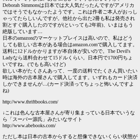
Deborah Simmonsは日本では大人気だったんですがアメリカ
ではそうでもなかったようです。これは作者ご本人がおっし
ゃってたらしいんですが。他社から出た2冊も私は発売され
割とすぐ購入したのですが(といっても2年前)、いまはもう
絶版しています…
日本のamazonのマーケットプレイスは高いので、私はどう
しても欲しい古本がある場合はamazon.comで購入してます。
送料に12ドルかかりますが本自体が安いので。The Devil's
Ladyなら送料合わせて15ドルくらい。日本円で1700円ちょ
いですね。(でもも高いけど)
欲しい本がたくさんあって、一度の送料でたくさん買いたい
時は海外の古本屋さんで購入してます。いずれもカード決済
しかできませんが…(カード決済ってちょっと怖いんですよ
ね)
http://www.thriftbooks.com/
↓これは色んな古本屋さんが寄り集まっている日本でいうな
ら「スーパー源氏」みたいなサイト
http://www.abebooks.com/
ただし本は日本の古本からすると想像できないくらい状態が