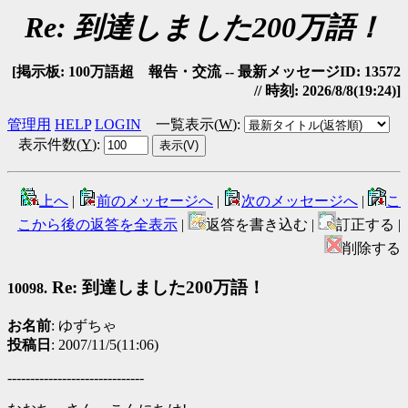
Re: 到達しました200万語！
[掲示板: 100万語超 報告・交流 -- 最新メッセージID: 13572
// 時刻: 2026/8/8(19:24)]
管理用
HELP
LOGIN
一覧表示(
W
)
:
表示件数(
Y
)
:
上へ
|
前のメッセージへ
|
次のメッセージへ
|
こ
こから後の返答を全表示
|
返答を書き込む |
訂正する |
削除する
Re: 到達しました200万語！
10098.
お名前
: ゆずちゃ
投稿日
: 2007/11/5(11:06)
------------------------------