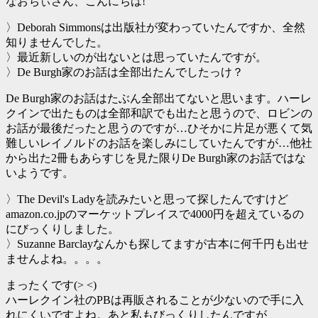
なおちぃさん、こんにちは!
〉Deborah Simmonsは出版社が変わっていたんですか、全然
知りませんでした。
〉最近新しいのが出ないとは思っていたんですが。
〉De Burgh家のお話は全部出たんでしたっけ？
De Burgh家のお話はたぶん全部出てないと思います。ハーレ
クインで出たものは全部和訳でも出たと思うので、ロビンの
お話が最後だったと思うのですが…ひそかに片足が悪くて気
難しいレイノルドのお話を楽しみにしていたんですが…他社
から出た2冊もあらすじを見た限りDe Burgh家のお話ではな
いようです。
〉The Devil's Ladyを読みたいと思って探したんですけど
amazon.co.jpのマーケットプレイスで4000円を超えているの
にびっくりしました。
〉Suzanne Barclayなんかも探してますが古本に何千円も出せ
ませんよね。。。。
まったくです(> <)
ハーレクイン社のPBは再販されることが少ないので手に入
れにくいですよね。あと私もびっくりしたんですが、