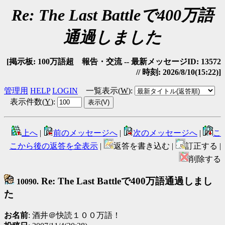
Re: The Last Battleで400万語
通過しました
[掲示板: 100万語超 報告・交流 -- 最新メッセージID: 13572
// 時刻: 2026/8/10(15:22)]
管理用
HELP
LOGIN
一覧表示(
W
)
:
表示件数(
Y
)
:
上へ
|
前のメッセージへ
|
次のメッセージへ
|
こ
こから後の返答を全表示
|
返答を書き込む |
訂正する |
削除する
Re: The Last Battleで400万語通過しまし
10090.
た
お名前
: 酒井＠快読１００万語！