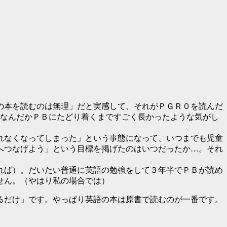
の本を読むのは無理」だと実感して、それがＰＧＲ０を読んだ
。なんだかＰＢにたどり着くまですごく長かったような気がし
れなくなってしまった」という事態になって、いつまでも児童
へつなげよう」という目標を掲げたのはいつだったか…。それ
れば）。だいたい普通に英語の勉強をして３年半でＰＢが読め
せん。（やはり私の場合では）
るだけ」です。やっぱり英語の本は原書で読むのが一番です。