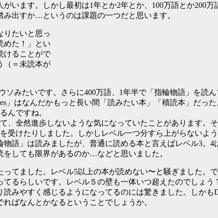
がいます。しかし最初は1年とか2年とか、100万語とか200
踏み出すか…というのは課題の一つだと思います。
なりたいと思っ
読めた！」とい
続けることがで
う（＝未読本が
なんてウソみたいです。さらに400万語、1年半で「指輪物語」を
les」はなんだかもっと長い間「読みたい本」「積読本」だっ
えるんですね。
がして、全然進歩しないような気になっていたことがあります。
クを受けたりしました。しかしレベル一つ分すら上がらないよ
輪物語」は読みましたが、普通に読める本と言えばレベル3。4
読をしても限界があるのか…などと思いました。
当たってました。レベル5以上の本が読めない〜と騒ぎました。
ってるらしいです。レベル５の壁も一体いつ超えたのでしょう
みやすく感じるようになってるのには驚きました。しかもDarre
でればなんとかなるということでしょうか。