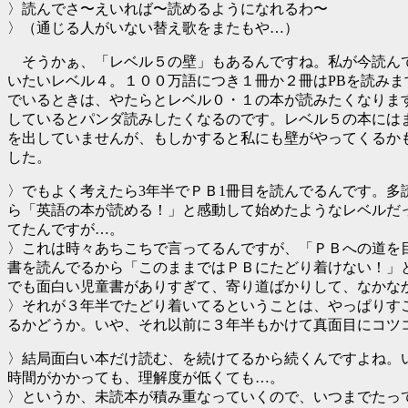
〉読んでさ〜えいれば〜読めるようになれるわ〜
〉（通じる人がいない替え歌をまたもや…）
そうかぁ、「レベル５の壁」もあるんですね。私が今読ん
いたいレベル４。１００万語につき１冊か２冊はPBを読みま
でいるときは、やたらとレベル０・１の本が読みたくなりま
しているとパンダ読みしたくなるのです。レベル５の本には
を出していませんが、もしかすると私にも壁がやってくるか
した。
〉でもよく考えたら3年半でＰＢ1冊目を読んでるんです。
ら「英語の本が読める！」と感動して始めたようなレベルだ
てたんですが…。
〉これは時々あちこちで言ってるんですが、「ＰＢへの道を
書を読んでるから「このままではＰＢにたどり着けない！」
でも面白い児童書がありすぎて、寄り道ばかりして、なかな
〉それが３年半でたどり着いてるということは、やっぱりす
るかどうか。いや、それ以前に３年半もかけて真面目にコツ
〉結局面白い本だけ読む、を続けてるから続くんですよね。
時間がかかっても、理解度が低くても…。
〉というか、未読本が積み重なっていくので、いつまでたっ