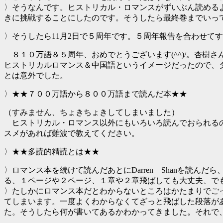
〉そうなんです。ヒストリカル・ロマンスがずいぶん読める
きに挑戦することにしたのです。そうしたら最終巻までいっ
〉そうしたら11月2日で５周年です。５周年報告を合わせて
８１０万語＆５周年、おめでとうございます(^^)/。杏樹さ
ヒストリカルロマンス＆中国語というイメージだったので、
とは意外でした。
〉★★７００万語から８００万語まで読んだ本★★
（すみません、ちょきちょきしてしまいました）
ヒストリカル・ロマンス以外にもいろいろ読んでおられる
スメがあれば難波で教えてください。
〉★★多読的精読とは★★
〉ロマンス本を続けて読んだあとにDarren Shanを読
る、１ページや２ページ、１章や２章飛ばしても大丈夫、で
〉たしかにロマンス本だとわからないところはかたまりでごっそ
てしまいます。一度よくわからなくてざっと飛ばした段落が
た。そうしたら何が書いてあるかわかってきました。それで