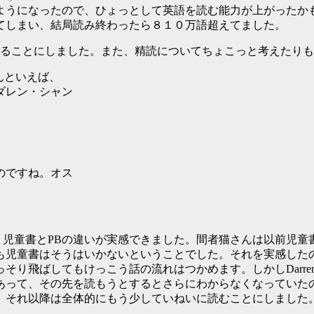
ようになったので、ひょっとして英語を読む能力が上がったか
てしまい、結局読み終わったら８１０万語超えてました。
することにしました。また、精読についてちょこっと考えたり
んといえば、
ダレン・シャン
のですね。オス
んだら、児童書とPBの違いが実感できました。間者猫さんは以前児
も児童書はそうはいかないということでした。それを実感した
り飛ばしてもけっこう話の流れはつかめます。しかしDarren
あって、その先を読もうとするとさらにわからなくなっていた
、それ以降は全体的にもう少していねいに読むことにしました