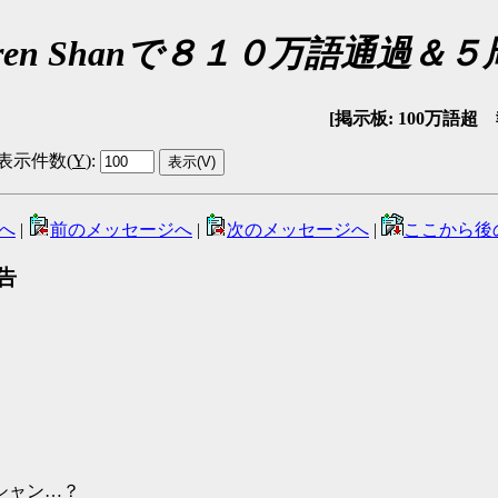
Darren Shanで８１０万語通過＆
[掲示板: 100万語超 報告
表示件数(
Y
)
:
へ
|
前のメッセージへ
|
次のメッセージへ
|
ここから後
報告
シャン…？