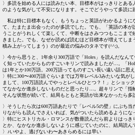
〉多読を始める人には読みたい本、目標本がはっきりとある人
のような気がして不安になります。そこでどうやって多読に
私は特に目標本もなく、もうちょっと英語がわかるように
て、たまたま出会ったのが多読でした。でも、「英語の本が
うことがうれしくて楽しくて、中断をはさみつつもここまで
きました。でも、なぜか読めば読むほど目標本が増えてしま
積み上がってしまう）のが最近の悩みのタネです(^^;)。
〉今から思うと、1年余り300万語で「Holes」を読んだ
く知っていたからものすごいキリンで読みましたが…。「Ho
は1年とか100万語。200万語ってものすごい長い遠い話に思
〉特に300〜400万語ぐらいまでは万年レベル3みたいな気
まして、100万語読んでやっとレベルひとつ？！」とショッ
てなかなか進歩しないものだと思ったり…。超キリンで「指
そんな状態が続いて、結局もともと英語が出来なかったら多
〉そうしたら次は600万語あたりで「レベル5の壁」にぶち
りながらも読んでさえいれば、気がついたら読めるようにな
〉特にヒストリカル・ロマンスが数冊読んだら前よりはっきり読
とか、なかなか進歩しないように感じていたのに、結局読ん
〉♪いやよ、逃げないわ〜あきらめるには早い