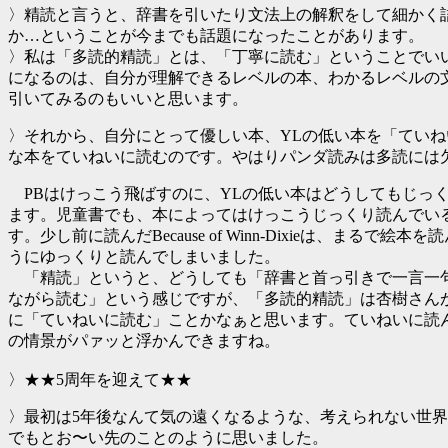
〉精読と言うと、辞書を引いたり文法上の解釈をして細かく
か…ということが今までも話題になったことがあります。
〉私は「多読的精読」とは、「丁寧に読む」ということでい
になるのは、自分が理解できるレベルの本、わかるレベルの
引いてみるのもいいと思います。
〉それから、自分にとって優しい本、YLの低い本を「てい
な本をていねいに読むのです。やはりパンダ読みは多読には
PBはけっこう飛ばすのに、YLの低い本はどうしてもじっ
ます。児童書でも、本によってはけっこうじっくり読んでい
す。少し前に読んだBecause of Winn-Dixieは、まるで絵本
うにゆっくりと読んでしまいました。
「精読」というと、どうしても「辞書と首っ引きで一言一
ながら読む」という感じですが、「多読的精読」は杏樹さん
に「ていねいに読む」ことかなぁと思います。ていねいに読
の情景がパァッと浮かんできますね。
〉★★5周年を迎えて★★
〉最初は5年後なんて気の遠くなるような、考えられない世界
でもとお〜い先のことのように思いました。