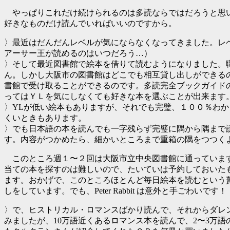
やっぱりこれだけ続けられるのは多読ならではだろうと思
好きなものだけ読んでいればいいのですから。
〉最近はだんだんレベルが気にならなくなってきました。レ
アーサー王が読めるのはいつだろう…）
〉そして最近図書館で絵本を借りて読むようになりました。
ん。しかし大阪市の図書館はどこでも相互貸し出しができる
書館で受け取ることができるのです。多読完全ブックガイド
ってはＹＬを気にしなくても好きな本を選ぶことが出来ます
〉YLが低い絵本もありますが、それでも完璧、１００％わ
くいときもあります。
〉でも日本語の本を読んでも一字残らず完璧に隅から隅まで
す。内容がつかめたら、細かいところまで重箱の隅をつつく
このところ週１〜２回は大阪市立中央図書館に通っていま
当ての本を探すのは難しいので、たいていは予約しておいた
ます。おかげで、このところほとんど毎日絵本を読むという贅沢
しをしています。でも、Peter Rabbit は意外と手ごわいです！
〉で、ヒストリカル・ロマンスばかり読んで、それからダレ
みましたが、10万語近くあるロマンス本を読んで、2〜3万語