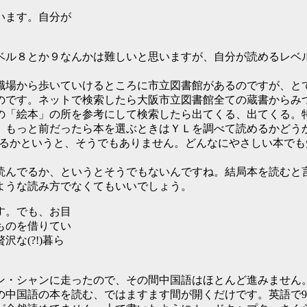
います。自分が
ベル８とか９なんかは難しいと思いますが、自分が読めるレベ
職場から歩いていけるところに市立図書館があるのですが、と
のです。ネットで検索したら大阪市立図書館全ての蔵書からみ
の「絵本」の所を参考にして検索したら出てくる、出てくる。
。もっと前だったら本を選ぶときはＹＬを調べて読めるかどう
かるかというと、そうでもありません。どんなにやさしい本で
読んでるか、というとそうでもないんですね。結局本を読むと
ような読み方でなくてもいいでしょう。
す。でも、お目
ものを借りてい
な(?!)暮ら
ン・シャンに走ったので、その間中国語はほとんど進みません。
の中国語の本を読む、ではますます間が開くだけです。英語で9