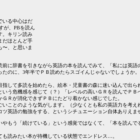
でいる中心はだ
すが、PBを読ん
す。キリン読み
まだほとんど手
も〜、と思いま
多読前に辞書を引きながら英語の本を読んでみて、「私には英語
ったのに、3年半でＰＢ読めたらスゴイんじゃないでしょうか
目指して多読を始めたら、絵本・児童書の森に迷い込んで出ら
という危機感を感じて（？）「レベルの高いＧＲを読んでＰＢ
かＧＲが消化できずＰＢにたどり着かない感じでした。
ごいことのような気がします。（少なくとも私の英語力を考え
コツ英語の勉強をする、というシチュエーション自体ありえま
いやもう「続けている」という感覚ではなくて、「本を読んで
ても読みたい本が待機している状態でエンドレス…。