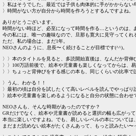
〉私はそうでした。最近では子供も肉体的に手がかからない
〉時間がない方が自分から時間を作ろうとするんですよね。
ありがとうございます。
時間がない時ほど、必至になって時間を作る…というのは、
今の私には、唯一の趣味なので、旦那も寛大に見守ってくれ
ただ、私の場合は、まだ1年。
NEOさんのように、息長〜く続けることが目標です(^^)。
〉〉本のタイトルを見ると、多読開始直後は、なんだか背伸
〉〉100万語前後で、絵本や児童書も楽しくなってからは、
〉〉ちょっと背伸びをする感じの本も、同じくらいの比率で
〉うん、わかる！！
〉最初の頃は自分を試したくて高いレベルを読んでやっぱり
〉絵本や児童書を楽しめるようになると自分の状態に合わせ
NEOさんも、そんな時期があったのですか？
GRだけでなく、絵本や児童書が読めると選択の幅も広がって
本当に楽しいですよね。でも、易しいレベルの本については
まだまだ読めない絵本がたくさんあって、もっと読みたい〜