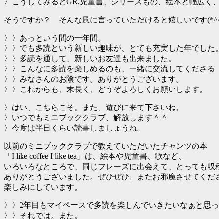
〉こうしてみるとGR,児童書、シリーズもの、絵本と幅広く
そうですか？ そんな風に言っていただけると嬉しいです(*^^
〉〉あっという間の一年間。
〉〉でも多読という新しい趣味が、とても充実した年でした
〉〉多読を通して、新しいお友達も出来ました。
〉〉こんなに多読を楽しめるのも、一緒に交流してくださる
〉〉みなさんのお陰です。ありがとうございます。
〉〉これからも、末長く、どうぞよろしくお願いします。
〉はい、こちらこそ。また、遊びに来て下さいね。
〉いつでもミニブッククラブ、解放します＾＾
〉今度は半日くらい読書しましょうね。
以前のミニブッククラブで教えていただいたチャンツの本
「I like coffee I like tea」は、絵本や児童書、歌など、
いろいろなところで、同じフレーズに出会えて、とっても収
ありがとうございました。ぜひぜひ、またお邪魔させてくだ
楽しみにしています。
〉〉2年目もマイペースで多読を楽しんでいきたいなぁと思
〉〉それでは。また。