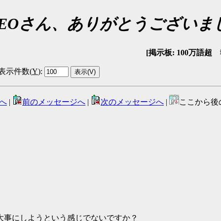
: NEOさん、ありがとうございま
[掲示板: 100万語超 報告
表示件数(
Y
)
:
へ
|
前のメッセージへ
|
次のメッセージへ
|
ここから後
大事にしようという感じでないですか？