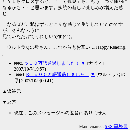
〉ＹＬもクロスすると、「自分観察」も、もう一つ立体的に
なるかも・・と思います。多読の新しい楽しみが増えた感
じ。
なるほど。私はずっとこんな感じで集計していたのです
が、そんなふうに
見ていただけてうれしいです(^^)。
ウルトラＱの母さん、これからもお互いに Happy Reading!
５００万語通過しました！
▼
[ナビィ]
9992.
2007/10/7(19:57)
Re: ５００万語通過しました！
▼
[ウルトラＱの
10004.
母] 2007/10/9(00:41)
▲返答元
▼返答
現在，このメッセージへの返答はありません
Maintenance:
SSS 事務局