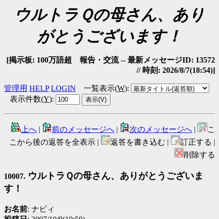
ウルトラＱの母さん、あり
がとうございます！
[掲示板: 100万語超 報告・交流 -- 最新メッセージID: 13572
// 時刻: 2026/8/7(18:54)]
管理用
HELP
LOGIN
一覧表示(
W
)
:
表示件数(
Y
)
:
上へ
|
前のメッセージへ
|
次のメッセージへ
|
こ
こから後の返答を全表示 |
返答を書き込む |
訂正する |
削除する
ウルトラＱの母さん、ありがとうございま
10007.
す！
お名前
: ナビィ