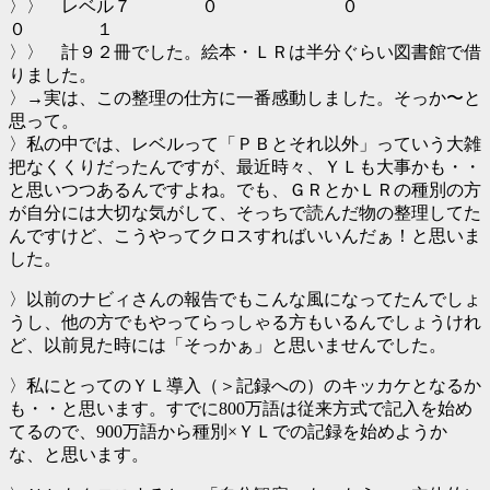
〉〉 レベル７ ０ ０
０ １
〉〉 計９２冊でした。絵本・ＬＲは半分ぐらい図書館で借
りました。
〉→実は、この整理の仕方に一番感動しました。そっか〜と
思って。
〉私の中では、レベルって「ＰＢとそれ以外」っていう大雑
把なくくりだったんですが、最近時々、ＹＬも大事かも・・
と思いつつあるんですよね。でも、ＧＲとかＬＲの種別の方
が自分には大切な気がして、そっちで読んだ物の整理してた
んですけど、こうやってクロスすればいいんだぁ！と思いま
した。
〉以前のナビィさんの報告でもこんな風になってたんでしょ
うし、他の方でもやってらっしゃる方もいるんでしょうけれ
ど、以前見た時には「そっかぁ」と思いませんでした。
〉私にとってのＹＬ導入（＞記録への）のキッカケとなるか
も・・と思います。すでに800万語は従来方式で記入を始め
てるので、900万語から種別×ＹＬでの記録を始めようか
な、と思います。