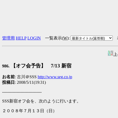
管理用
HELP
LOGIN
一覧表示(
W
)
:
上
【オフ会予告】 7/13 新宿
986.
お名前
: 古川＠SSS
http://www.seg.co.jp
投稿日
: 2008/5/11(19:31)
------------------------------
SSS新宿オフ会を、次のように行います。
２００８年７月１３日（日）