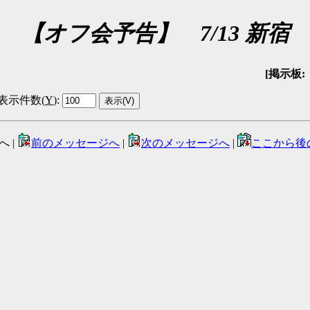
【オフ会予告】 7/13 新宿
[掲示板: Ｓ
表示件数(
Y
)
:
へ |
前のメッセージへ
|
次のメッセージへ
|
ここから後