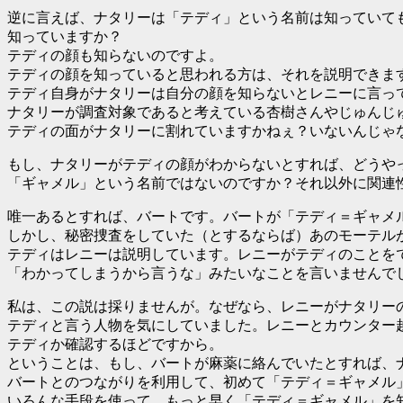
逆に言えば、ナタリーは「テディ」という名前は知っていて
知っていますか？
テディの顔も知らないのですよ。
テディの顔を知っていると思われる方は、それを説明できま
テディ自身がナタリーは自分の顔を知らないとレニーに言っ
ナタリーが調査対象であると考えている杏樹さんやじゅんじ
テディの面がナタリーに割れていますかねぇ？いないんじゃ
もし、ナタリーがテディの顔がわからないとすれば、どうや
「ギャメル」という名前ではないのですか？それ以外に関連
唯一あるとすれば、バートです。バートが「テディ＝ギャメ
しかし、秘密捜査をしていた（とするならば）あのモーテル
テディはレニーは説明しています。レニーがテディのことを
「わかってしまうから言うな」みたいなことを言いませんで
私は、この説は採りませんが。なぜなら、レニーがナタリー
テディと言う人物を気にしていました。レニーとカウンター
テディか確認するほどですから。
ということは、もし、バートが麻薬に絡んでいたとすれば、
バートとのつながりを利用して、初めて「テディ＝ギャメル
いろんな手段を使って、もっと早く「テディ＝ギャメル」を