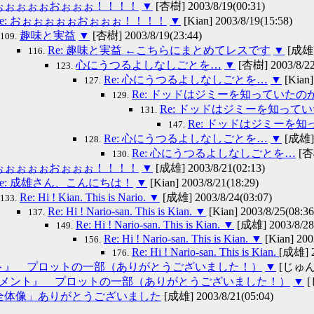
 おぉぉぉぉぉおぉぉぉ！！！！
▼
[杏樹] 2003/8/19(00:31)
Re: おぉぉぉぉぉおぉぉぉ！！！！
▼
[Kian] 2003/8/19(15:58)
趣味と実益
▼
[杏樹] 2003/8/19(23:44)
109.
Re: 趣味と実益 ←こちらにまとめてレスです
▼
[成雄] 
116.
心にうつるよしなしごとを…
▼
[杏樹] 2003/8/22
123.
Re: 心にうつるよしなしごとを…
▼
[Kian]
127.
Re: ドッドはジミーを知っていたの
129.
Re: ドッドはジミーを知って
131.
Re: ドッドはジミーを
147.
Re: 心にうつるよしなしごとを…
▼
[成雄] 2
128.
Re: 心にうつるよしなしごとを…
[杏樹
130.
 おぉぉぉぉぉおぉぉぉ！！！！
▼
[成雄] 2003/8/21(02:13)
Re: 成雄さん、こんにちは！
▼
[Kian] 2003/8/21(18:29)
Re: Hi ! Kian. This is Nario.
▼
[成雄] 2003/8/24(03:07)
133.
Re: Hi ! Nario-san. This is Kian.
▼
[Kian] 2003/8/25(08:36
137.
Re: Hi ! Nario-san. This is Kian.
▼
[成雄] 2003/8/28
149.
Re: Hi ! Nario-san. This is Kian.
▼
[Kian] 200
156.
Re: Hi ! Nario-san. This is Kian.
[成雄] 2
176.
メント』 プロットの一部（ありがとうございました！）
▼
[じゅんじゅ
『メメント』 プロットの一部（ありがとうございました！）
▼
[
 「全体像」ありがとうございました
[成雄] 2003/8/21(05:04)