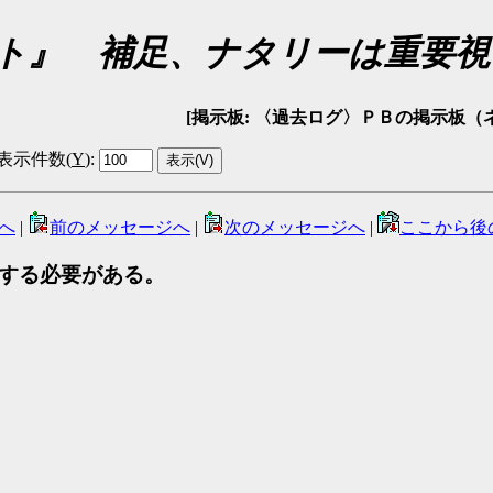
メント』 補足、ナタリーは重要
[掲示板: 〈過去ログ〉ＰＢの掲示板（ネタバレ可） 
表示件数(
Y
)
:
へ
|
前のメッセージへ
|
次のメッセージへ
|
ここから後
視する必要がある。