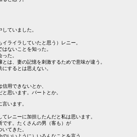
。
中していました。
。
もイライラしていたと思う）レニー。
ではないことを知った。
会った。
嬢とは、妻の記憶を刺激するためで意味が違う。
共にするとは思えない。
は信用できないとか、
だと思います。バートとか。
に言います。
してレニーに加担したんだと私は思います。
断です。たくさんの男（客も）が
ついてきた。
合のいいように）いろんなことを言う。