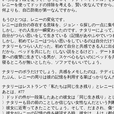
レニーを使ってドッドの排除を考える、賢い女なんですから
何よりも、自己防衛が第一なんですから。
もうひとつは、レニーの変化です。
レニーは自分の存在する意味を、ジョン・Ｇ探しの一点に集
しかし、その人生が一瞬変わったのです。ナタリーによって
自分がつらい思いをして生きている（記憶があやふやでいつ
しかし、初めてレニーはつらい思いをしているのは自分だけ
ナタリーもつらい人だった。初めて自分と共感できる人に出
だから、ベッドを共にした（しない説をとるけど）。デート
妻への復讐に生きている男が、スケベ心もないのにベッドを
寝るところが無いとしたら、ソファでもいいでしょう。
ナタリーのポラだけでしょう。共感をメモしたのは。テディ
たぶん、レニーの周りは彼の記憶を利用する輩ばっかりなん
ナタリーはレストランで「私たちは同じ生き残り」とレニー
あとは、#77
〉ドッドの件が一段落したあとの彼女は「同じ生き残り」と
〉ナタリーも目の前のことしか信じない女性なんだという判
〉彼女に近寄ってきたことでしょう。そして、だまされ、傷
〉彼女がレニーの記憶の件を確認する時、彼女は、人は（都