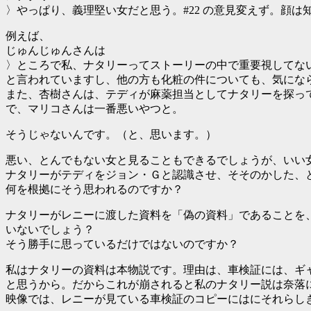
〉やっぱり、義理堅い女だと思う。#22 の意見変えず。顔
例えば、
じゅんじゅんさんは
〉ところで私、ナタリーってストーリーの中で重要視してな
と言われていますし、他の方も化粧の件についても、気にな
また、杏樹さんは、テディが麻薬担当としてナタリーを探っ
で、マリコさんは一番悪いやつと。
そうじゃないんです。（と、思います。）
悪い、とんでもない女と見ることもできるでしょうが、いい
ナタリーがテディをジョン・Ｇと認識させ、そそのかした、
何を根拠にそう思われるのですか？
ナタリーがレニーに渡した資料を「偽の資料」であることを
いないでしょう？
そう勝手に思っているだけではないのですか？
私はナタリーの資料は本物説です。理由は、車検証には、ギ
と思うから。だからこれが崩されると私のナタリー説は奈落
映像では、レニーが見ている車検証のコピーにはにそれらし