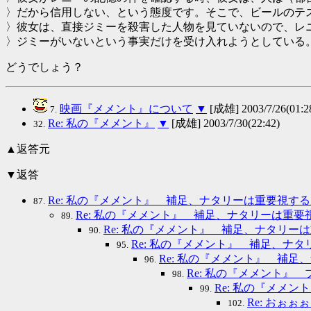
〉だから信用しない、という態度です。そこで、ビールのテ
〉彼女は、直接ジミーを殺害した人物を見ていないので、レ
〉ジミーがいないという事実だけを受け入れようとしている
どうでしょう？
映画『メメント』について
▼
[成雄] 2003/7/26(01:2
7.
Re: 私の『メメント』
▼
[成雄] 2003/7/30(22:42)
32.
▲返答元
▼返答
Re: 私の『メメント』 補足、ナタリーは重要視す
87.
Re: 私の『メメント』 補足、ナタリーは重
89.
Re: 私の『メメント』 補足、ナタリー
90.
Re: 私の『メメント』 補足、ナ
95.
Re: 私の『メメント』 補
96.
Re: 私の『メメント』
98.
Re: 私の『メメ
99.
Re: おぉ
102.