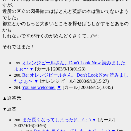
すが、
近所の区立の図書館にはほとんど英語の本は置いてないよう
でした。
都立とかのもっと大きいところを探せばもしかするとあるの
かも
しれないですが行くのがめんどくさくて…(^^;
それではまた！
オレンジピールさん、Don't Look Now 読みました
199.
よぉ〜
▼
[カール] 2003/9/13(01:23)
Re: オレンジピールさん、Don't Look Now 読みまし
200.
たよぉ〜
▼
[オレンジピール] 2003/9/13(15:27)
You are welcome!
▼
[カール] 2003/9/15(10:45)
204.
▲返答元
▼返答
また長くなってしまった(^。^；)
▼
[カール]
208.
2003/9/16(20:56)