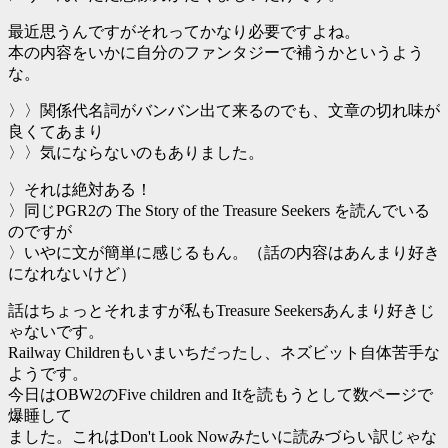
最近思うんですがそれってかなり必要ですよね。
本の内容をいかに自分のファンタジーで補うかというよう
な。
〉〉関係代名詞がバンバン出て来るのでも、文章の切れ味が
良くてあまり
〉〉気にならないのもありました。
〉それは絶対ある！
〉同じPGR2の The Story of the Treasure Seekers を読んでいる
のですが
〉いやに文が簡単に感じるもん。（話の内容はあんまり好き
になれないけど）
話はちょっとそれますが私もTreasure Seekersあんまり好きじ
ゃないです。
Railway Childrenもいまいちだったし、ネズビット自体苦手な
ようです。
今日はOBW2のFive children and Itを読もうとして数ページで
爆睡して
ました。これはDon't Look Nowみたいに読みづらい訳じゃな