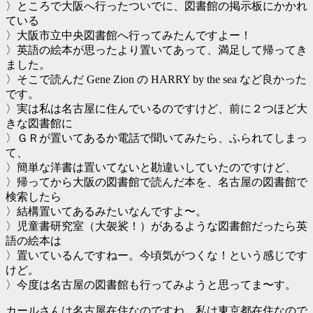
〉ところで大阪へ行ったついでに、図書館の掲示板にかかれ
ている
〉大阪市立中央図書館へ行ってみたんですよー！
〉英語の絵本が思ったより置いてあって、満足して帰ってき
ました。
〉そこで読んだ Gene Zion の HARRY by the sea など良かった
です。
〉実は私は名古屋に住んでいるのですけど、前に２つほど大
きな図書館に
〉ＧＲが置いてあるか電話で聞いてみたら、ふられてしまっ
て、
〉簡単な洋書は置いてないと勘違いしていたのですけど、
〉帰ってから大阪の図書館で読んだ本を、名古屋の図書館で
検索したら
〉結構置いてあるみたいなんですよ〜。
〉児童書研究室（大袈裟！）があるような図書館だったら英
語の絵本は
〉置いているんですねー。今頃気がつくな！という感じです
けど。
〉今度は名古屋の図書館も行ってみようと思ってま〜す。
カールさんは名古屋在住なのですね。私は東京都在住なので