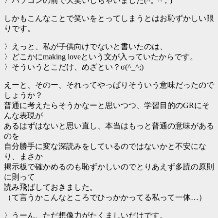
〉パソコンの前で大笑いしちゃいました(^。^；)
しかもこんなことで笑いをとってしまうとはお恥ずかしい限
りです。
〉えっと、私が子供向けでないと書いたのは、
〉どこかにmaking loveという文が入っていたからです。
〉そういうとこだけ、めざとい？σ(^_^;)
えーと、そのー、それってやっぱりそういう意味だったので
しょうか？
普通に考えたらそうかなーと思いつつ、学習目的のGRにそ
んな表現が
あるはずはないと思い直し、本当はもっと普通の意味がある
のを
自分勝手に変な深読みをしているのではないかと不安にな
り、まさか
掲示板で確かめるのも恥ずかしいのでとりあえず多読の原則
に則って
読み飛ばしておきました。
（て言うかこんなところでひっかかってる私って一体…）
〉うーん、ただ想像力がたくましいだけです。