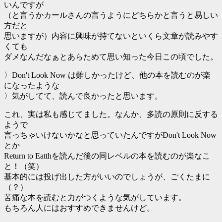
いんですが
（と言うかカールさんの言うようにどちらかと言うと易しい
方だと
思いますが）内容に興味が持てないといくら文章が読みやす
くても
ダメなんだなぁとあらためて思い知った今日この頃でした。
〉Don't Look Now は難しかったけど、他の本を読むのが楽
になったような
〉気がしてて、読んで良かったと思います。
これ、実は私も感じてました。なんか、多読の原則に反する
ようで
言っちゃいけないかなと思っていたんですがDon't Look Now
とか
Return to Eatthを読んだ後の同レベルの本を読むのが楽なこ
と！（笑）
基本的には投げ出した方がいいのでしょうが、ごくたまに
（？）
苦痛な本を読むと力がつくような気がしています。
もちろん人にはおすすめできませんけど。