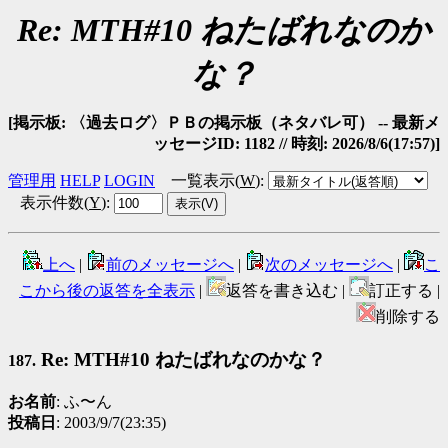
Re: MTH#10 ねたばれなのか
な？
[掲示板: 〈過去ログ〉ＰＢの掲示板（ネタバレ可） -- 最新メ
ッセージID: 1182 // 時刻: 2026/8/6(17:57)]
管理用
HELP
LOGIN
一覧表示(
W
)
:
表示件数(
Y
)
:
上へ
|
前のメッセージへ
|
次のメッセージへ
|
こ
こから後の返答を全表示
|
返答を書き込む |
訂正する |
削除する
Re: MTH#10 ねたばれなのかな？
187.
お名前
: ふ〜ん
投稿日
: 2003/9/7(23:35)