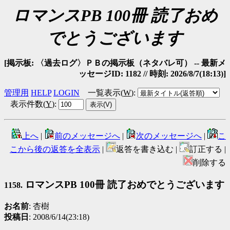
ロマンスPB 100冊 読了おめ
でとうございます
[掲示板: 〈過去ログ〉ＰＢの掲示板（ネタバレ可） -- 最新メ
ッセージID: 1182 // 時刻: 2026/8/7(18:13)]
管理用
HELP
LOGIN
一覧表示(
W
)
:
表示件数(
Y
)
:
上へ
|
前のメッセージへ
|
次のメッセージへ
|
こ
こから後の返答を全表示
|
返答を書き込む |
訂正する |
削除する
ロマンスPB 100冊 読了おめでとうございます
1158.
お名前
: 杏樹
投稿日
: 2008/6/14(23:18)