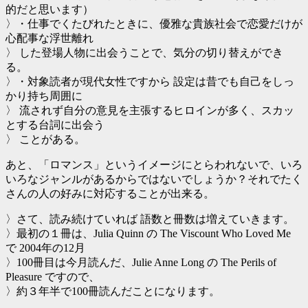
的だと思います）
〉・仕事でくたびれたときに、優雅な貴族社会で恋愛だけが
心配事な浮世離れ
〉 した登場人物に出会うことで、気分の切り替えができ
る。
〉・対象読者が現代女性ですから 設定は昔でも自己をしっ
かり持ち周囲に
〉 流されず自分の意見を主張するヒロインが多く、スカッ
とする台詞に出会う
〉 ことがある。
あと、「ロマンス」というイメージにとらわれないで、いろ
いろなジャンルがあるからではないでしょうか？それでたく
さんの人の好みに対応することが出来る。
〉さて、読み続けていれば 語数と冊数は増えていきます。
〉最初の１冊は、Julia Quinn の The Viscount Who Loved Me
で 2004年の12月
〉100冊目は今月読んだ、Julie Anne Long の The Perils of
Pleasure ですので、
〉約３年半で100冊読んだことになります。