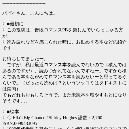
------------------------------
パピイさん、こんにちは。
〉■最初に
〉この投稿は、普段ロマンスPBを楽しんでいらっしゃる方
が、
〉読み疲れなどを感じられた時に、お勧めする本などの紹介
です。
お待ちしてましたー。
…ですが、私は最近ロマンス本を読んでないので（積んでは
あるのですが）、読みつかれてないんですねー。ですから積
んである本をながめてロマンス本を読みたいーと思ってるぐ
らいで。（だったら読めば？というツッコミはタドキストに
は禁句）
でもどれもおもしろそうで、また未読本を増やすもとになり
そうです…。
〉■絵本
〉◇ Ella's Big Chance / Shirley Hughes 語数：2,760
ISBN:0099433095
〉1920年代米国を舞台にした、シンデレラ物語のロマンスで