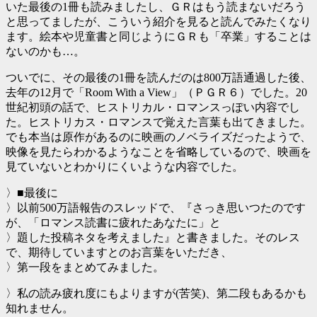
いた最後の1冊も読みましたし、ＧＲはもう読まないだろう
と思ってましたが、こういう紹介を見ると読んでみたくなり
ます。絵本や児童書と同じようにＧＲも「卒業」することは
ないのかも…。
ついでに、その最後の1冊を読んだのは800万語通過した後、
去年の12月で「Room With a View」（ＰＧＲ６）でした。20
世紀初頭の話で、ヒストリカル・ロマンスっぽい内容でし
た。ヒストリカス・ロマンスで覚えた言葉も出てきました。
でも本当は原作があるのに映画のノベライズだったようで、
映像を見たらわかるようなことを省略しているので、映画を
見ていないとわかりにくいような内容でした。
〉■最後に
〉以前500万語報告のスレッドで、『さっき思いつたのです
が、「ロマンス読書に疲れたあなたに」と
〉題した投稿ネタを考えました』と書きました。そのレス
で、期待していますとのお言葉をいただき、
〉第一段をまとめてみました。
〉私の読み疲れ度にもよりますが(苦笑)、第二段もあるかも
知れません。