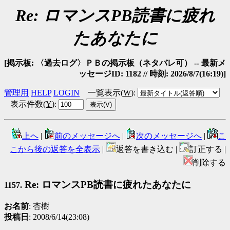
Re: ロマンスPB読書に疲れ
たあなたに
[掲示板: 〈過去ログ〉ＰＢの掲示板（ネタバレ可） -- 最新メ
ッセージID: 1182 // 時刻: 2026/8/7(16:19)]
管理用
HELP
LOGIN
一覧表示(
W
)
:
表示件数(
Y
)
:
上へ
|
前のメッセージへ
|
次のメッセージへ
|
こ
こから後の返答を全表示
|
返答を書き込む |
訂正する |
削除する
Re: ロマンスPB読書に疲れたあなたに
1157.
お名前
: 杏樹
投稿日
: 2008/6/14(23:08)