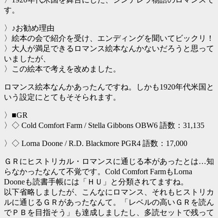
す。
〉♪お勧め理由
〉絵本の会で紹介を受け、エンディングを聞いてビックリ！
〉大人が満足できるロマンス絵本なんかないだろうと思って
いましたが、
〉この絵本で考えを改めました。
ロマンス絵本なんかあったんですね。しかも1920年代米国と
いう設定にとてもそそられます。
〉■GR
〉◇ Cold Comfort Farm / Stella Gibbons OBW6 語数：31,135
〉◇ Lorna Doone / R.D. Blackmore PGR4 語数：17,000
ＧＲにヒストリカル・ロマンスに通じる本があったとは…知
らなかったなんて不覚です。Cold Comfort FarmもLorna
Dooneも読書手帳には「ＨＵ」と分類されてますね。
以下省略しましたが、こんなにロマンス、それもヒストリカ
ルに通じるＧＲがあったなんて。「レベルの高いＧＲを読ん
でＰＢを目指そう」も達成しましたし、多読セットで残って