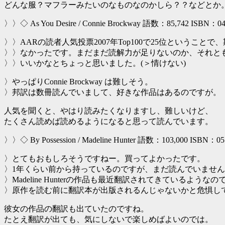
どんな服？マフラーみたいのなものなのかしら？？などとか
〉〉◇ As You Desire / Connie Brockway 語数：85,742 ISBN：04
〉〉AARの読者人気投票2007年Top100で25位というこ
〉〉なかったです。まだまだ読解力が足りないのか、それと
〉〉いいかなとちょっと思いました。(＞情けない)
〉やっぱりConnie Brockway は難しそう。
〉邦訳は数冊読んでいまして、好きな作品はあるのですが。
人気を聞くと、やはり読みたくなりますし、難しいけど、
たくさん読めば読めるようになると思って読んでいます。
〉〉◇ By Possession / Madeline Hunter 語数：103,000 ISBN：05
〉とてもおもしろそうですねー。買ってよかったです。
〉1年くらい前から持っているのですが、まだ読んでいませ
〉Madeline Hunterの作品も最近翻訳されてきているようなの
〉原作を読む前に翻訳本が出版されるんじゃないかと危惧し
彼女の作品の翻訳も出ていたのですね。
たとえ翻訳が出ても、気にしないで楽しめばよいのでは。