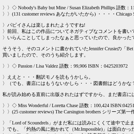
〉〉◇ Nobody's Baby but Mine / Susan Elizabeth Phillips 語数：
〉〉(131 customer reviews あなたがいたから) ・・・・Chicag
〉パピイさんは楽しまれたようですね!
〉前回、私はこの作品についてネガティブなコメントを書い
〉いらんことしてしまったなぁと思っていたので、良かった
そうそう、そのコメントに書かれていたJennifer Crusieの「Be
買いましたので、そのうち紹介します。
〉〉◇ Passion / Lisa Valdez 語数：99,906 ISBN：0425203972
〉ええと・・・翻訳モノを読もうかしら。
〉（でも、書店にはもうないかしら・・・図書館はどうかな
私が読み始める直前に出版されたはずですから、まだ書店に
〉〉◇ Miss Wonderful / Loretta Chase 語数：100,424 ISBN:0425
〉〉(25 customer reviews) The Carsington brothers シリーズ第一
〉「Lord of Scoundrels」がまだ私には読みにくくて途中
〉でも、「灼熱の風に抱かれて（Mr.Impossible)」は面白か