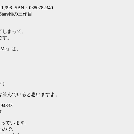
111,998 ISBN：0380782340
o Stars物の三作目
てしまって、
です。
t Me」は、
？）
は並んでいると思いますよ。
194833
作
で止まっています。
ったので、