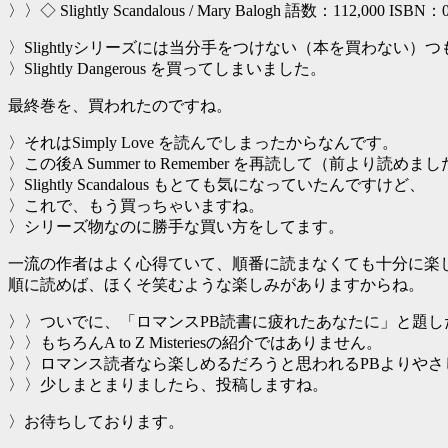
〉〉◇ Slightly Scandalous / Mary Balogh 語数：112,000 ISBN：0
〉Slightlyシリーズには当分手をつけない（本を買わない）
〉Slightly Dangerous を買ってしまいました。
最終巻を、買われたのですね。
〉それはSimply Love を読んでしまったからなんです。
〉この後A Summer to Remember を再読して（前より読めま
〉Slightly Scandalous もとても気になっていたんですけど、
〉これで、もう買っちゃいますね。
〉シリーズ物なのに勝手な買い方をしてます。
一流の作者はよく心得ていて、順番に読まなくても十分に楽
順に読めば、ほくそ笑むような楽しみがありますからね。
〉〉ついでに、「ロマンスPB読書に疲れたあなたに」と題し
〉〉もちろんA to Z Misteriesの紹介ではありません。
〉〉ロマンス読者なら楽しめるだろうと思われるPBよりや
〉〉少しまとまりましたら、投稿しますね。
〉お待ちしております。