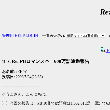
R
管理用
HELP
LOGIN
一覧表示(
W
)
:
上
Re: PBロマンス本 600万語通過報告
1143.
お名前
: パピイ
投稿日
: 2008/5/24(23:33)
------------------------------
そうこさん、こんにちは。
〉〉今回の報告は、PB 10冊で総語数は1,002,615語、累計で6,