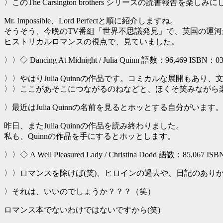
〉このThe Carsington brothers シリーズの読書報告を楽し
Mr. Impossible、Lord Perfectと順に紹介しますね。
そうそう、今晩のTV番組「世界不思議発見」で、英国の運
ヒストリカルロマンスの視点で、見ていました。
〉〉◇ Dancing At Midnight / Julia Quinn 語数：96,469 ISBN：0
〉〉やはりJulia Quinnの作品です。コミカルな展開もあり
〉〉ここがあそこにつながるのねなどと、ほくそ笑みながら
〉最近はJulia Quinnの名前を見るとホッとする自分がいます
昨日、またJulia Quinnの作品を読み終わりました。
私も、Quinnの作品を手にするとホッとします。
〉〉◇ A Well Pleasured Lady / Christina Dodd 語数：85,067 IS
〉〉ロマンスを除けば(笑)、ヒロインの過去や、日記のあり
〉それは、いいのでしょうか？？？（笑）
ロマンス本でないわけではないですから(笑)