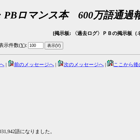
e: PBロマンス本 600万語通過
[掲示板: 〈過去ログ〉ＰＢの掲示板（ネタバレ可） 
表示件数(
Y
)
:
へ
|
前のメッセージへ
|
次のメッセージへ
|
ここから後
031,942語になりました。