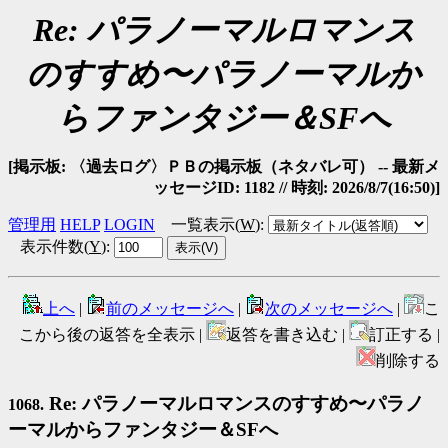
Re: パラノーマルロマンス
のすすめ〜パラノーマルか
らファンタジー＆SFへ
[掲示板: 〈過去ログ〉ＰＢの掲示板（ネタバレ可） -- 最新メ
ッセージID: 1182 // 時刻: 2026/8/7(16:50)]
管理用
HELP
LOGIN
一覧表示(
W
)
:
表示件数(
Y
)
:
上へ
|
前のメッセージへ
|
次のメッセージへ
|
こ
こから後の返答を全表示 |
返答を書き込む |
訂正する |
削除する
Re: パラノーマルロマンスのすすめ〜パラノ
1068.
ーマルからファンタジー＆SFへ