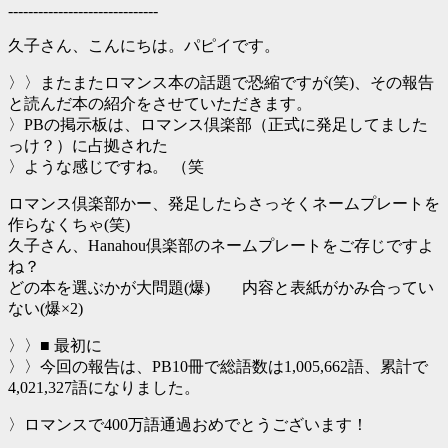
------------------------------
久子さん、こんにちは。パピイです。
〉〉またまたロマンス本の話題で恐縮ですが(笑)、その報告
と読んだ本の紹介をさせていただきます。
〉PBの掲示板は、ロマンス倶楽部（正式に発足してました
っけ？）に占拠された
〉ような感じですね。 （笑
ロマンス倶楽部かー、発足したらさっそくネームプレートを
作らなくちゃ(笑)
久子さん、Hanahou倶楽部のネームプレートをご存じですよ
ね？
どの本を選ぶかが大問題(爆) 内容と表紙がかみ合ってい
ない(爆×2)
〉〉■ 最初に
〉〉今回の報告は、PB10冊で総語数は1,005,662語、累計で
4,021,327語になりました。
〉ロマンスで400万語通過おめでとうございます！