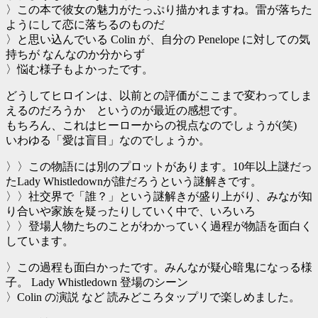
〉この本で彼女の魅力がたっぷり描かれますね。雷が落ちた
ようにして恋に落ちるのものだ
〉と思い込んでいる Colin が、自分の Penelope に対しての気
持ちが なんなのか分からず
〉悩む様子もよかったです。
どうしてヒロインは、以前との評価がここまで変わってしま
えるのだろうか というのが最近の感想です。
もちろん、これはヒーローからの視点なのでしょうが(笑)
いわゆる「愛は盲目」なのでしょうか。
〉〉この物語には別のプロットがあります。10年以上謎だっ
たLady Whistledownが誰だろうという謎解きです。
〉〉社交界で「誰？」という謎解きが盛り上がり、みなが知
り合いや家族を疑ったりしていく中で、いろいろ
〉〉登場人物たちのことがわかっていく過程が物語を面白く
しています。
〉この過程も面白かったです。みんなが疑心暗鬼になっる様
子。 Lady Whistledown 登場のシーン
〉Colin の演説 など 読みどころタップリで楽しめました。