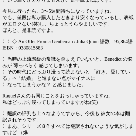
今見に行ったら、3〜5週間待ちになっていますね。
でも、値段は私が購入したときより安くなっているし、表紙
がエロクない(笑)し、ちょっとうらやましいです。
ほんと、是非読ですよ。
〉〉◇ An Offer From a Gentleman / Julia Quinn 語数：95,864語
ISBN：0380815583
〉当時の上流階級の常識を踏まえていないと、Benedict の悩
みが 薄っぺらく 感じてしまいます。
〉その時代にどっぷり浸って読まないと 「好き、愛してい
る」->「結婚」 と進まない点がマイナスに
〉なってしまうかな？ と感じました。
Raquelさんのも同じことをおっしゃっていますね。
私はどっぷり浸ってしまっていますがね(笑)
〉翻訳の評判も上々なようですから、今後も 彼女の本は翻
訳されそうです。
〉まあ、シリーズ８作すべては翻訳されないような気がしま
すけど （爆