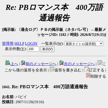
Re: PBロマンス本 400万語
通過報告
[掲示板: 〈過去ログ〉ＰＢの掲示板（ネタバレ可） -- 最新メ
ッセージID: 1182 // 時刻: 2026/8/7(19:35)]
管理用
HELP
LOGIN
一覧表示(
W
)
:
表示件数(
Y
)
:
上へ
|
前のメッセージへ
|
次のメッセージへ
|
こ
こから後の返答を全表示 |
返答を書き込む |
訂正する |
削除する
Re: PBロマンス本 400万語通過報告
1041.
お名前
: パピイ
投稿日
: 2007/11/26(19:16)