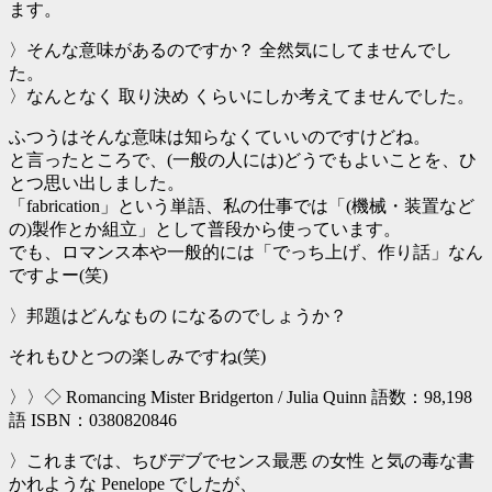
ます。
〉そんな意味があるのですか？ 全然気にしてませんでし
た。
〉なんとなく 取り決め くらいにしか考えてませんでした。
ふつうはそんな意味は知らなくていいのですけどね。
と言ったところで、(一般の人には)どうでもよいことを、ひ
とつ思い出しました。
「fabrication」という単語、私の仕事では「(機械・装置など
の)製作とか組立」として普段から使っています。
でも、ロマンス本や一般的には「でっち上げ、作り話」なん
ですよー(笑)
〉邦題はどんなもの になるのでしょうか？
それもひとつの楽しみですね(笑)
〉〉◇ Romancing Mister Bridgerton / Julia Quinn 語数：98,198
語 ISBN：0380820846
〉これまでは、ちびデブでセンス最悪 の女性 と気の毒な書
かれような Penelope でしたが、