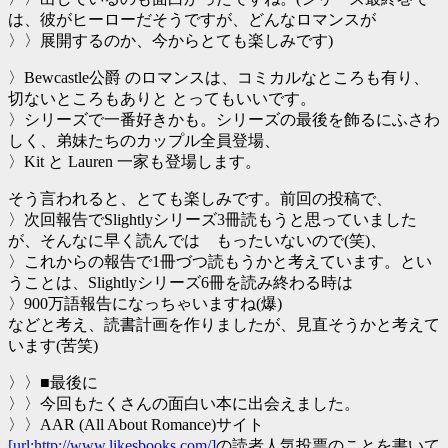
は、彼がヒーローだそうですが、どんなロマンスが
〉〉展開するのか、今からとても楽しみです)
〉Bewcastle公爵 のロマンスは、コミカルなところも有り、
切ないところもありと とってもいいです。
〉シリーズで一番好きかも。シリーズの最後を飾るにふさわ
しく、弟妹たちのカップル全員登場、
〉Kit と Lauren 一家も登場します。
そう言われると、とても楽しみです。前回の投稿で、
〉次回報告でSlightlyシリーズ3冊読もうと思っていました
が、そんなに早く読んでは もったいないので(笑)、
〉これからの報告で1冊づつ読もうかと考えています。とい
うことは、Slightlyシリーズ6冊を読み終わる時は
〉900万語報告になっちゃいますね(爆)
などと考え、読書計画を作りましたが、見直そうかと考えて
います(苦笑)
〉〉■最後に
〉〉今回もたくさんの面白い本に出会えました。
〉〉AAR (All About Romance)サイト
[url:http://www.likesbooks.com/]
の読者人気投票のことを書いて