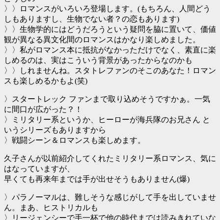
〉〉ロマンスがいろいろ登場します。(もちろん、人間どう
しもありますし、生物でない者？の恋もあります)
〉〉生物学的にはどうだろうという疑問を脇に置いて、価値
観が異なる異文化間のロマンスはかなり楽しめました。
〉〉私がロマンス本に抵抗がなかっただけでなく、素直に楽
しめるのは、実はこういう背景があったからなのかも
〉〉しれませんね。スタトレファンのそこのあなた！ロマン
スも楽しめるかもよ(笑)
〉スタートレック ファンまで取り込めそうですかぁ。一気
に間口が広がった？！
〉ミリタリー系というか、ヒーローが海兵隊のお兄さん と
いうシリーズもありますから
〉戦闘シーン＆ロマンスも楽しめます。
久子さんが以前紹介してくれたミリタリー系ロマンス、気に
はなっていますが、
早くても再来年までは手が出せそうもありません(爆)
〉パラノーマルは、難しそうな感じがして手を出していませ
ん。まあ、ヒストリカルも
〉リージェンシーで手一杯で他の時代までは読みきれていな