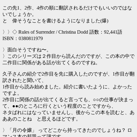
この先1、2作、4作の順に翻訳されるだけでもいいのではな
いでしょうか。
と 偉そうなことを書けるようになりました(爆)
〉〉◇ Rules of Surrender / Christina Dodd 語数：92,441語
ISBN：0380811979
〉面白そうですね〜。
〉このシリーズは２作目から読んだのですが、この本の中で
二作目に関係がある話が出てくるのですね。
久子さんの紹介で2作目を先に購入したのですが、1作目が翻
訳されたと聞いて、
1作目から読み始めました。紹介に書いたように、よかった
ですよ。
2作目に関係の話が出てくると言っても、○○の仕事が決まっ
て、●●のところに行くという程度のことですから、
ネタばれにはなっていませんし、後からこの本を読むと、あ
ああのことね と思えるほどです。
〉「月の令嬢」 ってどこから持ってきたのでしょうね？ ロ
マンス本の邦題って謎です。