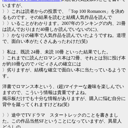
いますが、
〉〉これは読者からの投票で、「Top 100 Romances」を決め
るものです。その結果を読むと結構人気作品を読んで
〉〉いることがわかります。2007年のランキングの内、21冊
は読んでおり(まだ40冊しか読んでいないのに)、
〉〉かなりの確率で人気作品を読んでいたようですね。道理
で、面白い本がたくさんあったわけだ(笑)
〉私は、既読 24冊、未読 10冊 といった結果でした。
〉これまでに読んだロマンス本は72冊、それとは別に投げ本
が約10冊なので パピィさんの確立には
〉劣りますが、結構な確立で面白い本に当たっているようで
す。
洋書でロマンス本という、(超)マイナーな趣味を楽しんでい
ますので、こういう情報は貴重ですよね。
掲示板だけでも十分な情報がありますが、購入に悩む自分に
背中を蹴ってくれますけどね(笑)
〉〉途中でTVドラマ スタートレックのことを書きまし
た。この作品当然SFということになっていますが、異星人
どうしの