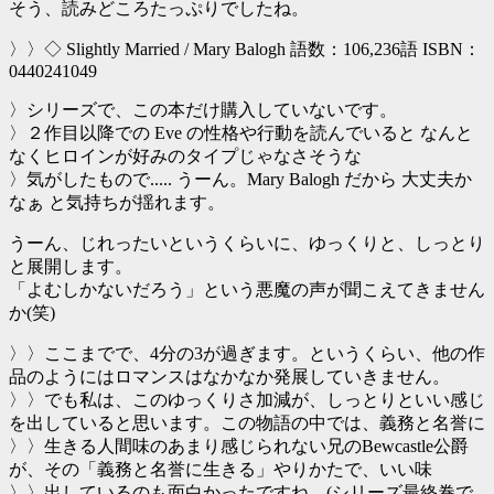
そう、読みどころたっぷりでしたね。
〉〉◇ Slightly Married / Mary Balogh 語数：106,236語 ISBN：
0440241049
〉シリーズで、この本だけ購入していないです。
〉２作目以降での Eve の性格や行動を読んでいると なんと
なくヒロインが好みのタイプじゃなさそうな
〉気がしたもので..... うーん。Mary Balogh だから 大丈夫か
なぁ と気持ちが揺れます。
うーん、じれったいというくらいに、ゆっくりと、しっとり
と展開します。
「よむしかないだろう」という悪魔の声が聞こえてきません
か(笑)
〉〉ここまでで、4分の3が過ぎます。というくらい、他の作
品のようにはロマンスはなかなか発展していきません。
〉〉でも私は、このゆっくりさ加減が、しっとりといい感じ
を出していると思います。この物語の中では、義務と名誉に
〉〉生きる人間味のあまり感じられない兄のBewcastle公爵
が、その「義務と名誉に生きる」やりかたで、いい味
〉〉出しているのも面白かったですね。(シリーズ最終巻で