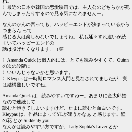
ね。
〉最近の日本や韓国の恋愛映画では、主人公のどちらかが死
んでしまったりするので見る気になれませんー。
なんのかんの言っても、ハッピーエンドが決まっているから
つまらん って
感じる人は楽しめないでしょうね。 私も延々すれ違いが続
くいてハッピーエンドの
話は投げたくなります。（笑
〉Amanda Quick は個人的には、とても読みやすくて、Quinn
の次の段階に
〉いいんじゃないかと思います。
〉Kleypas は一時期ロマンス入門と見なされてましたが、実
は結構難しいですね。
Amanda Quick は、読みやすいですねー。あまりに金太郎飴
なので連続して
読むと飽きてしまいますけど、たまに読むと面白いです。
Kleypas は、作品によってYLが違うかなぁ と感じます。壁
の花 とか Suddenly you
なんかは読みやすい方ですが、Lady Sophia's Lover とか