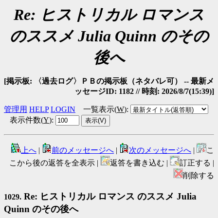
Re: ヒストリカル ロマンス
のススメ Julia Quinn のその
後へ
[掲示板: 〈過去ログ〉ＰＢの掲示板（ネタバレ可） -- 最新メ
ッセージID: 1182 // 時刻: 2026/8/7(15:39)]
管理用
HELP
LOGIN
一覧表示(
W
)
:
表示件数(
Y
)
:
上へ
|
前のメッセージへ
|
次のメッセージへ
|
こ
こから後の返答を全表示 |
返答を書き込む |
訂正する |
削除する
Re: ヒストリカル ロマンス のススメ Julia
1029.
Quinn のその後へ