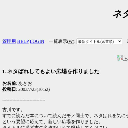
ネ
管理用
HELP
LOGIN
一覧表示(
W
)
:
上
ネタばれしてもよい広場を作りました
1.
お名前
: あきお
投稿日
: 2003/7/23(10:52)
------------------------------
古川です。
すでに読んだ本について読んだモノ同士で、ネタばれを気に
という要望に応えて、新しい広場を作りました。
タイトルに必ず本の名称をいれて投稿してください。