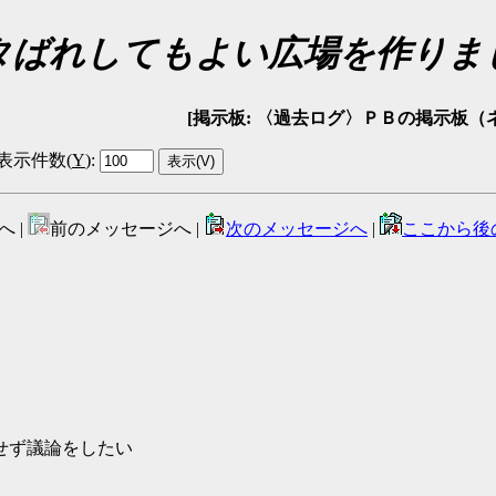
タばれしてもよい広場を作りま
[掲示板: 〈過去ログ〉ＰＢの掲示板（ネタバレ可） 
表示件数(
Y
)
:
へ |
前のメッセージへ |
次のメッセージへ
|
ここから後
せず議論をしたい