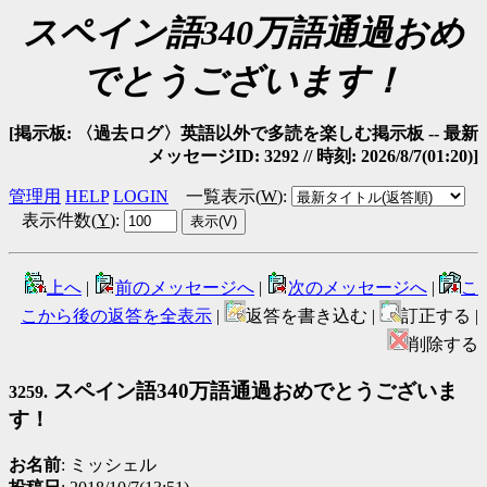
スペイン語340万語通過おめ
でとうございます！
[掲示板: 〈過去ログ〉英語以外で多読を楽しむ掲示板 -- 最新
メッセージID: 3292 // 時刻: 2026/8/7(01:20)]
管理用
HELP
LOGIN
一覧表示(
W
)
:
表示件数(
Y
)
:
上へ
|
前のメッセージへ
|
次のメッセージへ
|
こ
こから後の返答を全表示
|
返答を書き込む |
訂正する |
削除する
スペイン語340万語通過おめでとうございま
3259.
す！
お名前
: ミッシェル