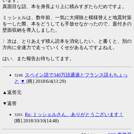
います。
真面目な話、本を身長より上に積みすぎたらだめですよ。
ミッシェルは、数年前、一気に大掃除と模様替えと地震対策
を一した際、本をどうしても手放せなかったので、蓋付きの
壁面収納を導入しました。
〉次は、とりあえず積ん読本を消化したい、と書くと、別の
方向に全速力で走っていくくせがあるんですよねえ。
はい、また報告お待ちしてます。
スペイン語で340万語通過とフランス語もちょっ
3248.
と
▼
[柊] 2018/6/4(11:29)
▲返答元
▼返答
Re: ミッシェルさん、ありがとうございます！
3261.
[柊] 2018/10/10(14:48)