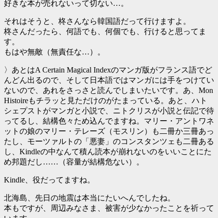
好きな本が売れないって切ない…。
それはそうと、柊さんなら韓国語だって行けますよ。
柊さんだったら、何語でも、何個でも、行けると思ってま
す。
もはや無敵（無責任な…）。
〉あとはA Certain Magical Indexのマンガ版がフランス語でど
んどん出るので、そして日本語ではマンガには手をつけてい
ないので、あれをさっさと読んでしまいたいです。あ、Mon
Histoireもチラッと見ただけのがたまっている。あと、ハト
シェプストがマンガと小説で、ニトクリスが小説と伝記で待
ってるし、結構色々ため込んでますね。マリー・アントワネ
ットの娘のマリー・テレーズ（モスリン）も二冊か三冊あっ
たし、モーツァルトの「悪妻」のコンスタンツェも二冊ある
し、Kindleの中なんて積ん読本が崩れないのをいいことにた
め邦題だし……（容量が結構危ない）。
Kindle、役だってますね。
北海島、先日の地震は本当にたいへんでしたね。
本もですが、周辺みなさま、被害が少なかったことを祈って