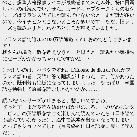
のと、多重人格探偵サイコが最終巻まで来た以外、特に目新
しいものは読んでいません。カードキャプターさくらの新シ
リーズはフランス語でしか読んでいないのと、まだ謎が多い
ので、今イチピンとこないところが多いです。ただ、旧シリ
ーズを読み返すと、わかるところが増えていました。
フランス語で追加の100万語通過（？）おめでとうございま
す！
柊さんの場合、数を数えなきゃ、と思うと、読みたい気持ち
にセーブがかかっちゃうんですかね…？
〉悲しいのは、ハベクですね。L'Epouse du dieu de l'eauがフ
ランス語16巻、英語17巻で翻訳が止まった上に、何かあった
のか、既刊分も絶版になってしまいました。やっぱり、韓国
語を勉強して原書を読むしかないのか……。
読みたいシリーズが止まると、悲しいですよね。
ずっと前、まだ多読を始めたばかりのころ、「のだめカンタ
ービレ」の英語版をすごく楽しんで読んでいたら（日本語で
も読んでいなかった）、途中で訳本が出なくなってしまい、
とってもショックでした（⇒最終的に日本語版に戻って読ん
だ）。