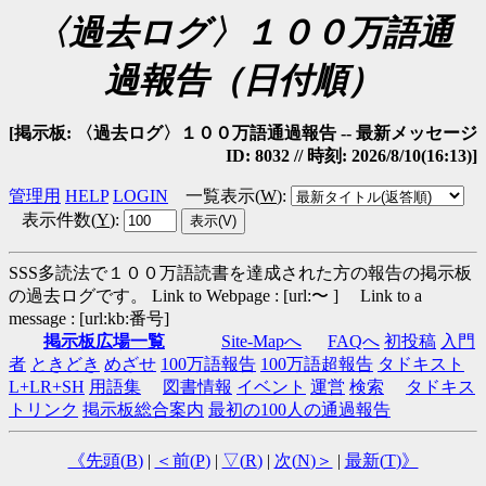
〈過去ログ〉１００万語通
過報告（日付順）
[掲示板: 〈過去ログ〉１００万語通過報告 -- 最新メッセージ
ID: 8032 // 時刻: 2026/8/10(16:13)]
管理用
HELP
LOGIN
一覧表示(
W
)
:
表示件数(
Y
)
:
SSS多読法で１００万語読書を達成された方の報告の掲示板
の過去ログです。
Link to Webpage : [url:〜 ] Link to a
message : [url:kb:番号]
掲示板広場一覧
Site-Mapへ
FAQへ
初投稿
入門
者
ときどき
めざせ
100万語報告
100万語超報告
タドキスト
L+LR+SH
用語集
図書情報
イベント
運営
検索
タドキス
トリンク
掲示板総合案内
最初の100人の通過報告
《先頭(
B
)
|
＜前(
P
)
|
▽(
R
)
|
次(
N
)＞
|
最新(
T
)》