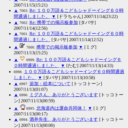
2007/11/15(15:21)
▲
Re: １００万語＆こどもシャドーイング６０時
7003.
間通過しました。
▼
[ドラちゃん] 2007/11/14(23:22)
▲
Re: 携帯での掲示板参加
[タバサ]
7002.
2007/11/14(12:56)
▲
Re: １００万語＆こどもシャドーイング６０時
7001.
間通過しました。
[タバサ] 2007/11/14(12:52)
▲
携帯での掲示板参加
▼
[ミグ]
7000.
2007/11/13(15:25)
▲
Re: １００万語＆こどもシャドーイング６
6999.
０時間通過しました。
▼
[たむ] 2007/11/13(14:33)
１００万語＆こどもシャドーイング６０時間通過
6998.
しました。
▼
[タバサ] 2007/11/13(10:58)
▲
追加：絵本について
[トッコトーン]
6997.
2007/11/13(01:07)
▲
ミグさん、ありがとうございます
[トッコトー
6996.
ン] 2007/11/13(00:59)
▲
北海道内は運命共同体！
▼
[ミグ]
6995.
2007/11/13(00:17)
▲
酒井先生、ありがとうございます
[トッコトー
6994.
ン] 2007/11/13(00:00)