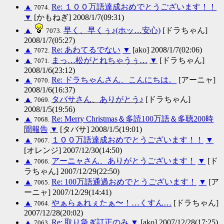
▲
Re: １００万語達成おめでとうございます！！
7074.
▼
[かもねぎ] 2008/1/7(09:31)
▲
早く、早くぅ♪(ホッ…安心)
[ドラちゃん]
7073.
2008/1/7(05:27)
▲
Re: あわてるでない
▼
[ako] 2008/1/7(02:06)
7072.
▲
まっ…松がとれちゃうぅ…
▼
[ドラちゃん]
7071.
2008/1/6(23:12)
▲
Re: ドラちゃんさん、こんにちは。
[アーニャ]
7070.
2008/1/6(16:37)
▲
タバサさん、ありがとう♪
[ドラちゃん]
7069.
2008/1/5(19:56)
▲
Re: Merry Christmas＆多読100万語＆多聴200時
7068.
間報告
▼
[タバサ] 2008/1/5(19:01)
▲
１００万語達成おめでとうございます！！
▼
7067.
[オレンジ] 2007/12/30(14:50)
▲
アーニャさん、ありがとうございます！
▼
[ド
7066.
ラちゃん] 2007/12/29(22:50)
▲
Re: 100万語通過おめでとうございます！
▼
[ア
7065.
ーニャ] 2007/12/29(14:41)
▲
やぁらぁれぇたぁ〜！…くすん…
[ドラちゃん]
7064.
2007/12/28(20:02)
▲
Re: 取り急ぎ訂正のみ
▼
[ako] 2007/12/28(17:25)
7063.