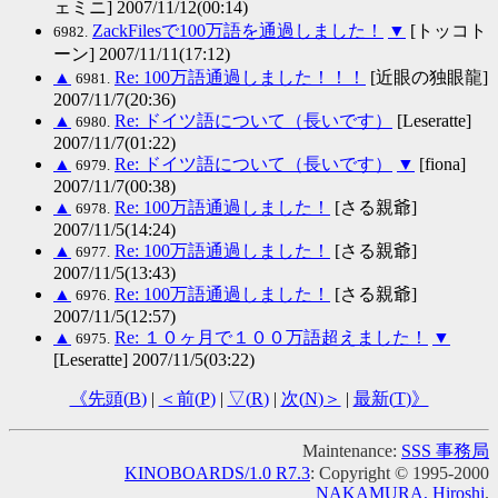
ェミニ] 2007/11/12(00:14)
ZackFilesで100万語を通過しました！
▼
[トッコト
6982.
ーン] 2007/11/11(17:12)
▲
Re: 100万語通過しました！！！
[近眼の独眼龍]
6981.
2007/11/7(20:36)
▲
Re: ドイツ語について（長いです）
[Leseratte]
6980.
2007/11/7(01:22)
▲
Re: ドイツ語について（長いです）
▼
[fiona]
6979.
2007/11/7(00:38)
▲
Re: 100万語通過しました！
[さる親爺]
6978.
2007/11/5(14:24)
▲
Re: 100万語通過しました！
[さる親爺]
6977.
2007/11/5(13:43)
▲
Re: 100万語通過しました！
[さる親爺]
6976.
2007/11/5(12:57)
▲
Re: １０ヶ月で１００万語超えました！
▼
6975.
[Leseratte] 2007/11/5(03:22)
《先頭(
B
)
|
＜前(
P
)
|
▽(
R
)
|
次(
N
)＞
|
最新(
T
)》
Maintenance:
SSS 事務局
KINOBOARDS/1.0 R7.3
: Copyright © 1995-2000
NAKAMURA, Hiroshi
.