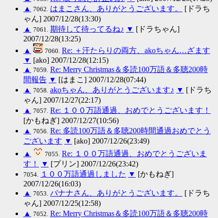
▲
はまこさん、ありがとうございます。
[ドラち
7062.
ゃん] 2007/12/28(13:30)
▲
期待して待ってるね♪
▼
[ドラちゃん]
7061.
2007/12/28(13:25)
▲
Re: ＋汗たらりの両方、akoちゃん…ざます
7060.
▼
[ako] 2007/12/28(12:15)
▲
Re: Merry Christmas＆多読100万語＆多聴200時
7059.
間報告
▼
[はまこ] 2007/12/28(07:44)
▲
akoちゃん、ありがとうございます♪
▼
[ドラち
7058.
ゃん] 2007/12/27(22:17)
▲
Re: １００万語通過、おめでとうございます！
7057.
[かもねぎ] 2007/12/27(10:56)
▲
Re: 多読100万語＆多聴200時間通過おめでとう
7056.
ございます
▼
[ako] 2007/12/26(23:49)
▲
Re: １００万語通過、おめでとうございま
7055.
す！
▼
[プリン] 2007/12/26(23:42)
１００万語通過しました
▼
[かもねぎ]
7054.
2007/12/26(16:03)
▲
バナナさん、ありがとうございます。
[ドラち
7053.
ゃん] 2007/12/25(12:58)
▲
Re: Merry Christmas＆多読100万語＆多聴200時
7052.