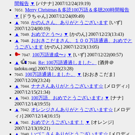
間報告
▼
[バナナ] 2007/12/24(19:19)
Merry Christmas＆多読100万語＆多聴200時間報告
7051.
▼
[ドラちゃん] 2007/12/24(09:49)
▲
かのんさん、ありがとうございます
[いず]
7050.
2007/12/24(00:19)
▲
おめでとう〜♪
▼
[かのん] 2007/12/23(13:43)
7049.
▲
おおきこだまさん、１００万語通過、おめでと
7048.
うございます
[かのん] 2007/12/23(13:05)
100万語達成〜♪
▼
[いず] 2007/12/22(00:57)
7047.
▲
Re: 100万語通過しました。
[酒井＠
7046.
tadoku.org] 2007/12/20(23:28)
100万語通過しました。
▼
[おおきこだま]
7045.
2007/12/20(23:24)
▲
ナナさんありがとうございます☆
[メロディ♪]
7044.
2007/12/15(21:34)
▲
100万語、おめでとうございます♪
▼
[ナナ]
7043.
2007/12/14(19:55)
▲
オレンジさんありがとうございます☆
[メロデ
7042.
ィ♪] 2007/12/14(16:15)
▲
おめでとうございます！
▼
[オレンジ]
7041.
2007/12/13(19:21)
▲
いづこさんありがとうございます☆
[メロディ
7040.