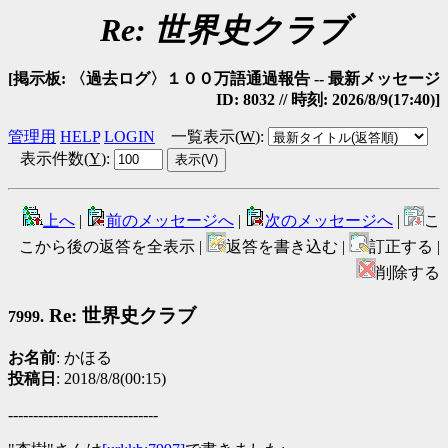
Re: 世界史クラブ
[掲示板: 〈過去ログ〉１００万語通過報告 -- 最新メッセージ
ID: 8032 // 時刻: 2026/8/9(17:40)]
管理用
HELP
LOGIN
一覧表示(
W
)
:
表示件数(
Y
)
:
上へ
|
前のメッセージへ
|
次のメッセージへ
|
こ
こから後の返答を全表示 |
返答を書き込む |
訂正する |
削除する
Re: 世界史クラブ
7999.
お名前
: かほる
投稿日
: 2018/8/8(00:15)
------------------------------