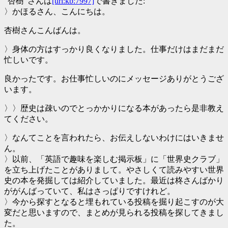
"杏樹"さんは
[url:kb:7997]
で書きました:
〉かほるさん、こんにちは。
杏樹さんこんばんは。
〉身体の方はすっかり良くなりました。仕事だけはまだまだ
忙しいです。
良かったです。お仕事忙しいのにメッセージありがとうござ
います。
〉〉歴史は疎いのでとっかかりになる本があったら是非教え
てください。
〉なんてことを言われたら、お伝えしないわけにはいきませ
ん。
〉以前、「英語で趣味を楽しむ掲示板」に「世界史クラブ」
を立ち上げたことがありまして。やさしくて読みやすい世界
史の本を発掘しては紹介していました。最近は柊さんばかり
ががんばっていて、私はさっぱりですけれど。
〉今から探すとなると埋もれている投稿を掘り起こすのが大
変だと思いますので、まとめが見られる投稿を探してきまし
た。