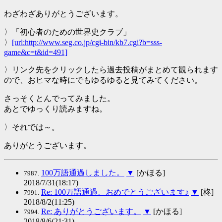
わざわざありがとうございます。
〉「初心者のための世界史クラブ」
〉
[url:http://www.seg.co.jp/cgi-bin/kb7.cgi?b=sss-
game&c=t&id=491]
〉リンク先をクリックしたら過去投稿がまとめて観られます
ので、おヒマな時にでもゆるゆると見てみてください。
さっそくとんでってみました。
あとでゆっくり読みますね。
〉それでは～。
ありがとうございます。
100万語通過しました。
▼
[かほる]
7987.
2018/7/31(18:17)
Re: 100万語通過、おめでとうございます♪
▼
[柊]
7991.
2018/8/2(11:25)
Re: ありがとうございます。
▼
[かほる]
7994.
2018/8/6(21:31)