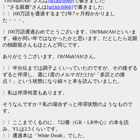
"Oh!Mah!Ah!"さんは
[url:kb:6969]
で書きました:
〉"さる親爺"さんは
[url:kb:6966]
で書きました:
〉〉100万語を通過するまで2年7ヶ月程かかりまし
た・・・。
〉100万語通過おめでとうございます。Oh!Mah!Ah!といいま
す。確か同い年ではなかったかと思います。だとしたら近眼
の独眼龍さんもほとんど同じです。
ありがとうございます。Oh!Mah!Ah!さん。
〉〉半分位までは調子よくいっていたのですが、その後ずる
ずると停滞し、週に1度のメルマガだけが「多読との接
点！」という状態になり細々と本を読んでいました。
〉私は停滞何度もあります。
そうなんですか？私の場合ずっと停滞状態のようなもので
す。
〉〉ここまでくるのに、722冊（GR・LR中心）の本を読
み、YLは2.5くらいです。
〉〉通過本は「White Death」でした。