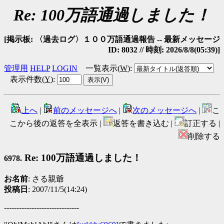
Re: 100万語通過しました！
[掲示板: 〈過去ログ〉１００万語通過報告 -- 最新メッセージ
ID: 8032 // 時刻: 2026/8/8(05:39)]
管理用
HELP
LOGIN
一覧表示(
W
)
:
表示件数(
Y
)
:
上へ
|
前のメッセージへ
|
次のメッセージへ
|
こ
こから後の返答を全表示 |
返答を書き込む |
訂正する |
削除する
Re: 100万語通過しました！
6978.
お名前
: さる親爺
投稿日
: 2007/11/5(14:24)
------------------------------