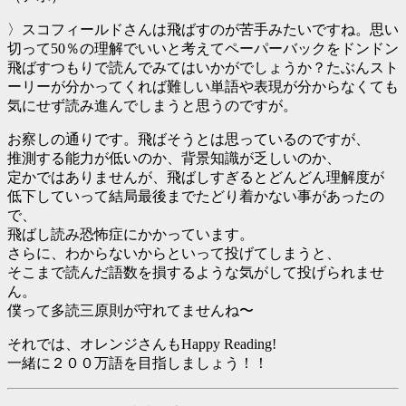
〉スコフィールドさんは飛ばすのが苦手みたいですね。思い
切って50％の理解でいいと考えてペーパーバックをドンドン
飛ばすつもりで読んでみてはいかがでしょうか？たぶんスト
ーリーが分かってくれば難しい単語や表現が分からなくても
気にせず読み進んでしまうと思うのですが。
お察しの通りです。飛ばそうとは思っているのですが、
推測する能力が低いのか、背景知識が乏しいのか、
定かではありませんが、飛ばしすぎるとどんどん理解度が
低下していって結局最後までたどり着かない事があったの
で、
飛ばし読み恐怖症にかかっています。
さらに、わからないからといって投げてしまうと、
そこまで読んだ語数を損するような気がして投げられませ
ん。
僕って多読三原則が守れてませんね〜
それでは、オレンジさんもHappy Reading!
一緒に２００万語を目指しましょう！！