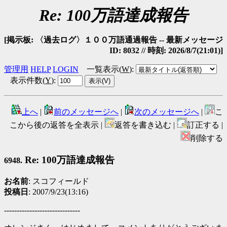
Re: 100万語達成報告
[掲示板: 〈過去ログ〉１００万語通過報告 -- 最新メッセージ
ID: 8032 // 時刻: 2026/8/7(21:01)]
管理用
HELP
LOGIN
一覧表示(
W
)
:
表示件数(
Y
)
:
上へ
|
前のメッセージへ
|
次のメッセージへ
|
こ
こから後の返答を全表示 |
返答を書き込む |
訂正する |
削除する
Re: 100万語達成報告
6948.
お名前
: スコフィールド
投稿日
: 2007/9/23(13:16)
------------------------------