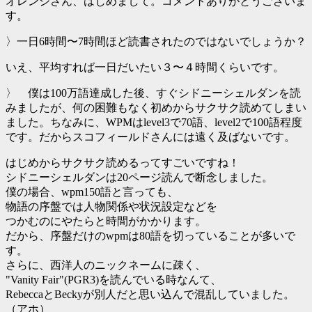
オレンジさん、はじめまして。コメントありがとうございま
す。
〉一日6時間〜7時間ほど読書されたのではないでしょうか？
いえ、平均すれば一日だいたい３〜４時間くらいです。
〉 僕は100万語達成した後、すぐシドニーシェルダンを読
みましたが、何の困難もなく初めからサクサク読めてしまい
ました。ちなみに、WPMはlevel3で70語、level2で100語程度
です。だからスコフィールドさんには遠く及ばないです。
はじめからサクサク読めるってすごいですね！
シドニーシェルダンは20ページ読んで断念しました。
僕の場合、wpm150語と言っても、
物語の序盤では人物関係や状況設定などを
つかむのにやたらと時間がかかります。
だから、序盤だけのwpmは80語を切っていることが多いで
す。
さらに、西洋人のニックネームに疎く、
"Vanity Fair"(PGR3)を読んでいる時なんて、
RebeccaとBeckyが別人だと思い込んで混乱していました。
（アホ）