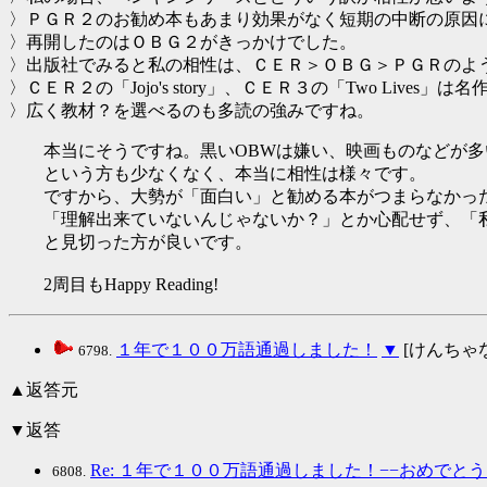
〉ＰＧＲ２のお勧め本もあまり効果がなく短期の中断の原因
〉再開したのはＯＢＧ２がきっかけでした。
〉出版社でみると私の相性は、ＣＥＲ＞ＯＢＧ＞ＰＧＲのよ
〉ＣＥＲ２の「Jojo's story」、ＣＥＲ３の「Two Lives」は
〉広く教材？を選べるのも多読の強みですね。
本当にそうですね。黒いOBWは嫌い、映画ものなどが多い
という方も少なくなく、本当に相性は様々です。
ですから、大勢が「面白い」と勧める本がつまらなかっ
「理解出来ていないんじゃないか？」とか心配せず、「
と見切った方が良いです。
2周目もHappy Reading!
１年で１００万語通過しました！
▼
[けんちゃな] 2
6798.
▲返答元
▼返答
Re: １年で１００万語通過しました！−−おめでと
6808.