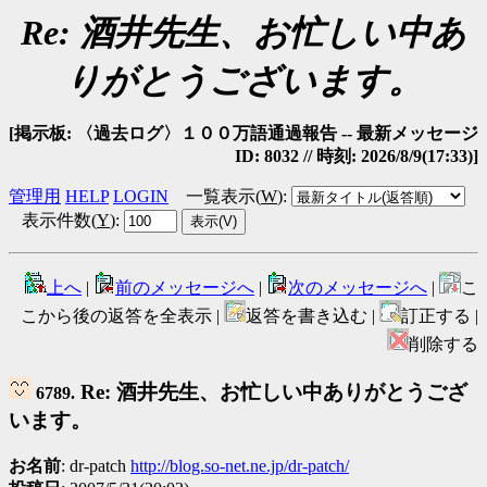
Re: 酒井先生、お忙しい中あ
りがとうございます。
[掲示板: 〈過去ログ〉１００万語通過報告 -- 最新メッセージ
ID: 8032 // 時刻: 2026/8/9(17:33)]
管理用
HELP
LOGIN
一覧表示(
W
)
:
表示件数(
Y
)
:
上へ
|
前のメッセージへ
|
次のメッセージへ
|
こ
こから後の返答を全表示 |
返答を書き込む |
訂正する |
削除する
Re: 酒井先生、お忙しい中ありがとうござ
6789.
います。
お名前
: dr-patch
http://blog.so-net.ne.jp/dr-patch/