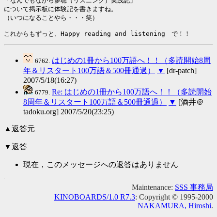
「なんでもながら多聴（リスニング）実践記」

について掲示板に体験記を書きますね。

（いつになることやら・・・笑）

これからもずっと、Happy reading and listening　で！！
はじめの1冊から100万語へ！！（多読開始8周
6762.
年＆リスタート100万語＆500冊通過）
▼
[dr-patch]
2007/5/18(16:27)
Re: はじめの1冊から100万語へ！！（多読開始
6779.
8周年＆リスタート100万語＆500冊通過）
▼
[酒井＠
tadoku.org] 2007/5/20(23:25)
▲返答元
▼返答
現在，このメッセージへの返答はありません
Maintenance:
SSS 事務局
KINOBOARDS/1.0 R7.3
: Copyright © 1995-2000
NAKAMURA, Hiroshi
.