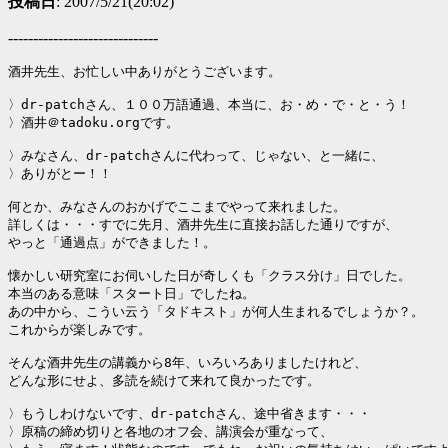
投稿日
: 2007/5/21(20:02)
------------------------------
酒井先生、お忙しい中ありがとうございます。

〉dr-patchさん、１００万語通過、本当に、お・め・で・と・う！

〉酒井＠tadoku.orgです。

〉みなさん、dr-patchさんに代わって、じゃない、と一緒に、

〉ありがとー！！

何とか、みなさんのおかげでここまでやって来れました。

詳しくは・・・すでに先月、酒井先生に直接お話した通りですが、

やっと「通過点」ができました！。

懐かしい研究室にお伺いした日が奇しくも「クラス分け」日でした。

本当のある意味「スタート日」でしたね。

あの中から、こうい云う「タドキスト」が何人生まれるでしょうか？。

これからが楽しみです。

そんな酒井先生の講義から8年、いろいろありましたけれど、

どんな形にせよ、多読を続けて来れて良かったです。

〉もうしわけないです、dr-patchさん、途中省きます・・・

〉原稿の締め切りと各地のオフ会、講演会が重なって、
