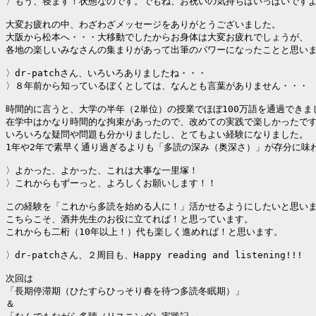
〉もう、寝ます！状態なのです。でもね、お祝いの気持ちはいっぱいですよ
大変お疲れの中、わざわざメッセージをありがとうございました。

大阪から松本へ・・・大移動でしたからお身体は大変お疲れでしょうが、

各地の楽しいみなさんの集まりがあって出筆のパワーになったことと思いま
〉dr-patchさん、いろいろありましたね・・・

〉８年前から知っているぼくとしては、なんとも言葉がありません・・・

時間的に言うと、大学の半年（2単位）の授業でほぼ100万語を通過できまし
在学中はかなり時間的な拘束があったので、改めての実践で楽しかったです
いろいろな疑問や問題も分かりましたし、とてもよい経験になりました。

1年や2年で素早く通り過ぎるよりも「多読の深み（奥深さ）」が存分に味わ
〉よかった、よかった、これは大事な一里塚！

〉これからもずーっと、よろしくお願いします！！

この経験を「これから多読を始める人に！」活かせるようにしたいと思いま
こちらこそ、酒井先生のお役に立てれば！と思っています。

これからも二桁（10年以上！）代も楽しく進めれば！と思います。

〉dr-patchさん、２周目も、Happy reading and listening!!!

次回は

「長期停滞期（ひたすらひっそり春を待つ多読冬眠期）」

＆
