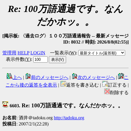
Re: 100万語通過です。なん
だかホッ。。
[掲示板: 〈過去ログ〉１００万語通過報告 -- 最新メッセージ
ID: 8032 // 時刻: 2026/8/8(02:55)]
管理用
HELP
LOGIN
一覧表示(
W
)
:
表示件数(
Y
)
:
上へ
|
前のメッセージへ
|
次のメッセージへ
|
こ
こから後の返答を全表示
|
返答を書き込む |
訂正する |
削除する
Re: 100万語通過です。なんだかホッ。。
6603.
お名前
: 酒井＠tadoku.org
http://tadoku.org
投稿日
: 2007/2/1(22:28)