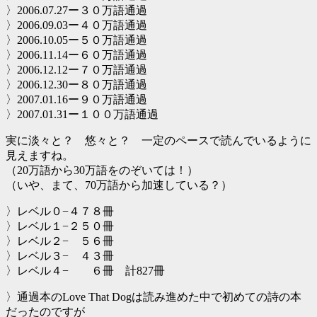
〉2006.07.27ー３０万語通過
〉2006.09.03ー４０万語通過
〉2006.10.05ー５０万語通過
〉2006.11.14ー６０万語通過
〉2006.12.12ー７０万語通過
〉2006.12.30ー８０万語通過
〉2007.01.16ー９０万語通過
〉2007.01.31ー１００万語通過
実に淡々と？ 悠々と？ 一定のペースで読んでいるように
見えますね。
（20万語から30万語をのぞいては！）
（いや、まて、70万語から加速している？）
〉レベル０−４７８冊
〉レベル１−２５０冊
〉レベル２− ５６冊
〉レベル３− ４３冊
〉レベル４− ６冊 計827冊
〉通過本のLove That Dogは読み進めた中で初めての詩の本
だったのですが