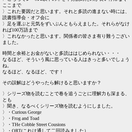
ここまで
〉これた要因だと思います。それと多読の進まない時には、
読書指導会・オフ会に
〉足を運ぶと元気をずいぶんともらえました。それらがなけ
れば100万語まで
〉これなかったと思います。関係者の皆さま有り難うござい
ました。
時間と余裕とお金がないと多読ははじめられない・・・
なるほど、そういう風に思っている人はきっと多いでしょう
ね。
なるほど、なるほど、です！
その誤解はどうやったら解けると思いますか？
〉シリーズ物を読むことで卷を追うごとに理解力も深まる、
とも
〉聞き、なるべくシリーズ物を読むようにしました。
〉・Curious George
〉・Frog and Toad
〉・THe Cobble Street Cousions
〉・ORT(これは通して二回読みました）