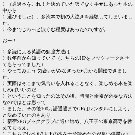
〉（通過本をこれ！と決めていた訳でなく手元にあった本の
中から
〉選びました）、多読本で初の大泣きを経験してしまいまし
た。
〉今までじわっと涙ぐむ程度はあったのですが。
おー！
〉多読による英語の勉強方法は
〉数年前から知っていて（こちらのHPをブックマークさせ
てもらってました）
〉やってみよう!気合いがみなぎった6月から開始できまし
た。
〉実際はそこまで気合いを入れることなく、楽しめる本を楽
しめばいいのだ
〉ということを知ったのはその後。時間と余裕が必要な方法
なのではとは思って
〉ました。その後100万語通過までGRはレンタルにしよう、
と決めていたのもあり
〉新宿SEGブッククラブに通い始め、八王子の東京高専を教
えてもらえ、
〉こちらでレベル2以下の本を十分読めたのが長い停滞なく