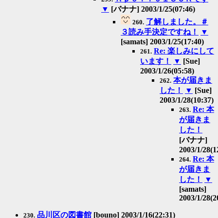
▼
[バナナ] 2003/1/25(07:46)
了解しました。＃
260.
３読み手決定ですね！
▼
[samats] 2003/1/25(17:40)
Re: 楽しみにして
261.
います！
▼
[Sue]
2003/1/26(05:58)
本が届きま
262.
した！
▼
[Sue]
2003/1/28(10:37)
Re: 本
263.
が届きま
した！
[バナナ]
2003/1/28(1
Re: 本
264.
が届きま
した！
▼
[samats]
2003/1/28(2
品川区の図書館
[bouno] 2003/1/16(22:31)
230.