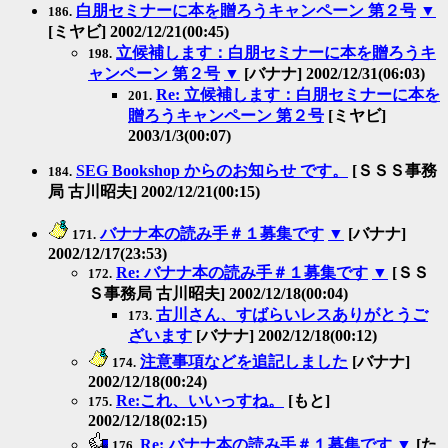
白朋セミナーに本を贈ろうキャンペーン 第２号
▼
186.
[ミヤビ] 2002/12/21(00:45)
立候補します：白朋セミナーに本を贈ろうキ
198.
ャンペーン 第２号
▼
[バナナ] 2002/12/31(06:03)
Re: 立候補します：白朋セミナーに本を
201.
贈ろうキャンペーン 第２号
[ミヤビ]
2003/1/3(00:07)
SEG Bookshop からのお知らせ です。
[ＳＳＳ事務
184.
局 古川昭夫] 2002/12/21(00:15)
バナナ本の読み手＃１募集です
▼
[バナナ]
171.
2002/12/17(23:53)
Re: バナナ本の読み手＃１募集です
▼
[ＳＳ
172.
Ｓ事務局 古川昭夫] 2002/12/18(00:04)
古川さん、すばらいレスありがとうご
173.
ざいます
[バナナ] 2002/12/18(00:12)
注意事項などを追記しました
[バナナ]
174.
2002/12/18(00:24)
Re:これ、いいっすね。
[もと]
175.
2002/12/18(02:15)
Re: バナナ本の読み手＃１募集です
▼
[た
176.