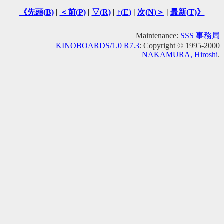
《先頭(
B
)
|
＜前(
P
)
|
▽(
R
)
|
↑(
E
)
|
次(
N
)＞
|
最新(
T
)》
Maintenance:
SSS 事務局
KINOBOARDS/1.0 R7.3
: Copyright © 1995-2000
NAKAMURA, Hiroshi
.