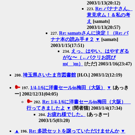
2003/1/13(20:12)
Re: バナナさん、
223.
意見求ム！＆私の考
え
[samats]
2003/1/13(20:57)
Re: samatsさんに決定！（Re: バ
227.
ナナ本の読み手＃２
▼
[samats]
2003/1/15(17:51)
えっ、はやい、はやすぎる
234.
がな〜（←パクリお詫び
m(__)m）
[ただ] 2003/1/16(23:47)
埼玉県さいたま市図書館
[H.O.] 2003/1/2(12:19)
200.
1/4-1/6に洋書セールin梅田（大阪）
▼
[あっき
197.
ー] 2002/12/31(04:05)
Re: 1/4-1/6に洋書セールin梅田（大阪）
202.
行ってきましたよ
▼
[間者猫] 2003/1/4(17:34)
お疲れ様でした。
[あっきー]
204.
2003/1/5(03:20)
▲
Re: 多読セットを譲っていただけませんか
▼
196.