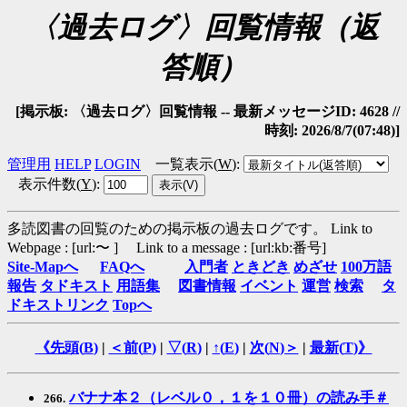
〈過去ログ〉回覧情報（返
答順）
[掲示板: 〈過去ログ〉回覧情報 -- 最新メッセージID: 4628 //
時刻: 2026/8/7(07:48)]
管理用
HELP
LOGIN
一覧表示(
W
)
:
表示件数(
Y
)
:
多読図書の回覧のための掲示板の過去ログです。
Link to
Webpage : [url:〜 ] Link to a message : [url:kb:番号]
Site-Mapへ
FAQへ
入門者
ときどき
めざせ
100万語
報告
タドキスト
用語集
図書情報
イベント
運営
検索
タ
ドキストリンク
Topへ
《先頭(
B
)
|
＜前(
P
)
|
▽(
R
)
|
↑(
E
)
|
次(
N
)＞
|
最新(
T
)》
バナナ本２（レベル０，１を１０冊）の読み手＃
266.