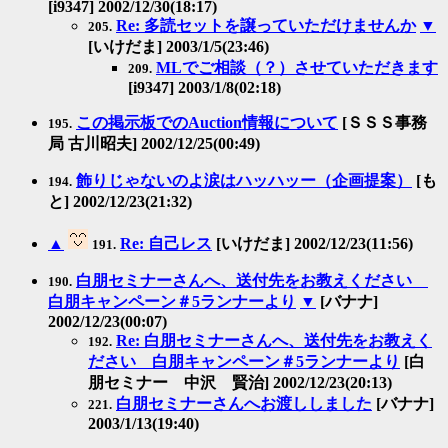
[i9347] 2002/12/30(18:17)
Re: 多読セットを譲っていただけませんか
▼
205.
[いけだま] 2003/1/5(23:46)
MLでご相談（？）させていただきます
209.
[i9347] 2003/1/8(02:18)
この掲示板でのAuction情報について
[ＳＳＳ事務
195.
局 古川昭夫] 2002/12/25(00:49)
飾りじゃないのよ涙はハッハッー（企画提案）
[も
194.
と] 2002/12/23(21:32)
▲
Re: 自己レス
[いけだま] 2002/12/23(11:56)
191.
白朋セミナーさんへ、送付先をお教えください
190.
白朋キャンペーン＃5ランナーより
▼
[バナナ]
2002/12/23(00:07)
Re: 白朋セミナーさんへ、送付先をお教えく
192.
ださい 白朋キャンペーン＃5ランナーより
[白
朋セミナー 中沢 賢治] 2002/12/23(20:13)
白朋セミナーさんへお渡ししました
[バナナ]
221.
2003/1/13(19:40)