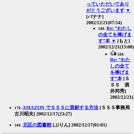
っていただいてあり
がとうございます
▼
[バナナ]
2002/12/21(07:54)
Re: ”わたし
188.
の全てを捧げま
す”本
▼
[もと]
2002/12/21(15:00)
189.
Re: ”わた
しの全て
を捧げま
す”本
[Ｓ
ＳＳ 酒
井邦秀]
2002/12/21(
AMAZON でＳＳＳに貢献する方法
[ＳＳＳ事務局
170.
古川昭夫] 2002/12/17(23:27)
北区の図書館
[ぷりん] 2002/12/17(01:01)
169.