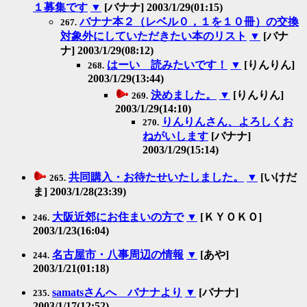
１募集です
▼
[バナナ] 2003/1/29(01:15)
バナナ本２（レベル０，１を１０冊）の交換
267.
対象外にしていただきたい本のリスト
▼
[バナ
ナ] 2003/1/29(08:12)
はーい 読みたいです！
▼
[りんりん]
268.
2003/1/29(13:44)
決めました。
▼
[りんりん]
269.
2003/1/29(14:10)
りんりんさん、よろしくお
270.
ねがいします
[バナナ]
2003/1/29(15:14)
共同購入・お待たせいたしました。
▼
[いけだ
265.
ま] 2003/1/28(23:39)
大阪近郊にお住まいの方で
▼
[ＫＹＯＫＯ]
246.
2003/1/23(16:04)
名古屋市・八事周辺の情報
▼
[あや]
244.
2003/1/21(01:18)
samatsさんへ バナナより
▼
[バナナ]
235.
2003/1/17(12:52)