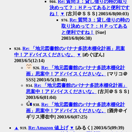
Re: 質問３：貸し借りの時の取り
966.
決めって？：ＨＰってあると便利です
ね！
▼
[古川＠ＳＳＳ] 2003/6/8(00:03)
Re: 質問３：貸し借りの時の
976.
取り決めって？：ＨＰってある
と便利ですね！
[Sue]
2003/6/8(06:38)
Re: 「地元図書館のバナナ多読本棚化計画」思案
920.
中！アドバイスくださいな。
▼
[めぐぽん]
2003/6/5(12:14)
Re: 「地元図書館のバナナ多読本棚化計
926.
画」思案中！アドバイスくださいな。
[マリコ＠
SSS] 2003/6/5(18:40)
Re: 「地元図書館のバナナ多読本棚化計画」
934.
思案中！アドバイスくださいな。
[古川＠ＳＳＳ]
2003/6/6(01:04)
Re: 「地元図書館のバナナ多読本棚化計
938.
画」思案中！アドバイスくださいな。
[酒井＠イ
ギリス滞在中] 2003/6/6(07:25)
▲
Re: Amazon 値上げ
▼
[みるく] 2003/6/5(09:39)
919.