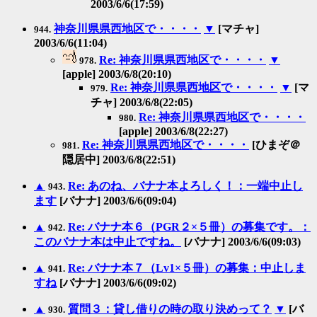
2003/6/6(17:59)
神奈川県県西地区で・・・・
▼
[マチャ]
944.
2003/6/6(11:04)
Re: 神奈川県県西地区で・・・・
▼
978.
[apple] 2003/6/8(20:10)
Re: 神奈川県県西地区で・・・・
▼
[マ
979.
チャ] 2003/6/8(22:05)
Re: 神奈川県県西地区で・・・・
980.
[apple] 2003/6/8(22:27)
Re: 神奈川県県西地区で・・・・
[ひまぞ＠
981.
隠居中] 2003/6/8(22:51)
▲
Re: あのね、バナナ本よろしく！：一端中止し
943.
ます
[バナナ] 2003/6/6(09:04)
▲
Re: バナナ本６（PGR２×５冊）の募集です。：
942.
このバナナ本は中止ですね。
[バナナ] 2003/6/6(09:03)
▲
Re: バナナ本７（Lv1×５冊）の募集：中止しま
941.
すね
[バナナ] 2003/6/6(09:02)
▲
質問３：貸し借りの時の取り決めって？
▼
[バ
930.