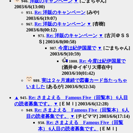
洋販のキャンペーン
▼
[ごまちゃん]
946.
2003/6/6(13:00)
Re: 洋販のキャンペーン
[みや]
951.
2003/6/6(19:07)
Re: 洋販のキャンペーン
▼
[杏樹]
967.
2003/6/8(00:12)
Re: 洋販のキャンペーン
▼
[古川＠ＳＳ
971.
Ｓ] 2003/6/8(00:58)
今度は紀伊国屋で
▼
[ごまちゃん]
987.
2003/6/9(10:59)
Re: 今度は紀伊国屋で
1000.
[酒井＠イギリス滞在中]
2003/6/10(01:42)
実は２ヶ月連続で図書カード当たっちゃ
989.
いました
[あるが] 2003/6/9(12:34)
▲
Re: さまよえる Famous Five（回覧本） 6人目
945.
の読者募集です。
▼
[ＥＭＩ] 2003/6/6(12:28)
Re: さまよえる Famous Five（回覧本） 6人
949.
目の読者募集です。
▼
[チビママ] 2003/6/6(17:14)
Re: さまよえる Famous Five（回覧
950.
本） 6人目の読者募集です。
[ＥＭＩ]