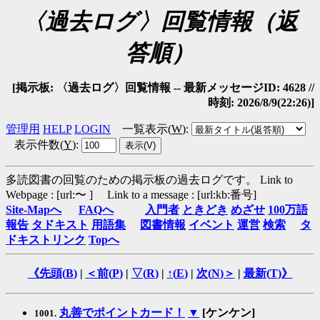
〈過去ログ〉回覧情報（返
答順）
[掲示板: 〈過去ログ〉回覧情報 -- 最新メッセージID: 4628 //
時刻: 2026/8/9(22:26)]
管理用
HELP
LOGIN
一覧表示(
W
)
:
表示件数(
Y
)
:
多読図書の回覧のための掲示板の過去ログです。
Link to
Webpage : [url:〜 ] Link to a message : [url:kb:番号]
Site-Mapへ
FAQへ
入門者
ときどき
めざせ
100万語
報告
タドキスト
用語集
図書情報
イベント
運営
検索
タ
ドキストリンク
Topへ
《先頭(
B
)
|
＜前(
P
)
|
▽(
R
)
|
↑(
E
)
|
次(
N
)＞
|
最新(
T
)》
丸善でポイントカード！
▼
[ケンケン]
1001.