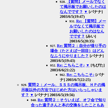
【質問】メールでなく
928.
て掲示板でお願いしたのは
なんでです？
▼
[バナナ]
2003/6/5(19:47)
Re: 【質問】メー
931.
ルでなくて掲示板で
お願いしたのはなん
でです？
[みい]
2003/6/5(20:35)
Re: 質問２：自分が借り手の
927.
場合（たとえば一回目）はどん
なふうにやりました？
[バナナ]
2003/6/5(19:43)
Re: こちらこそ♪
▼
[ちびた]
952.
2003/6/6(21:22)
Re: こちらこそ♪
[バナ
962.
ナ] 2003/6/7(22:25)
質問２：メール、ＳＳＳの掲示板、ＨＰの掲
929.
示板以外の方法ではじめた方はいらっしゃいま
す？
▼
[バナナ] 2003/6/5(19:56)
Re: 質問２：そういえば、オフ会で知り
940.
合った遠子さんと本の交換をしたこともあ