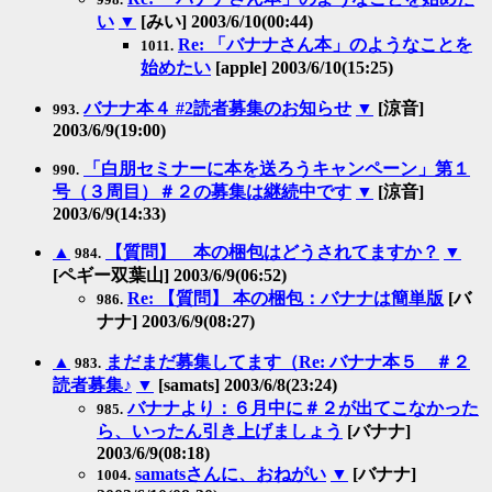
い
▼
[みい] 2003/6/10(00:44)
Re: 「バナナさん本」のようなことを
1011.
始めたい
[apple] 2003/6/10(15:25)
バナナ本４ #2読者募集のお知らせ
▼
[涼音]
993.
2003/6/9(19:00)
「白朋セミナーに本を送ろうキャンペーン」第１
990.
号（３周目）＃２の募集は継続中です
▼
[涼音]
2003/6/9(14:33)
▲
【質問】 本の梱包はどうされてますか？
▼
984.
[ペギー双葉山] 2003/6/9(06:52)
Re: 【質問】 本の梱包：バナナは簡単版
[バ
986.
ナナ] 2003/6/9(08:27)
▲
まだまだ募集してます（Re: バナナ本５ ＃２
983.
読者募集♪
▼
[samats] 2003/6/8(23:24)
バナナより：６月中に＃２が出てこなかった
985.
ら、いったん引き上げましょう
[バナナ]
2003/6/9(08:18)
samatsさんに、おねがい
▼
[バナナ]
1004.