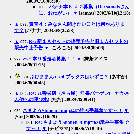
2003/6/10(08:30)
バナナ本５ ＃２募集（Re: samatsさん
1008.
に、おねがい）
▼
[samats] 2003/6/10(12:18)
▲
質問４：みなさん聞きたいことは何かありま
982.
す？
[バナナ] 2003/6/8(22:58)
▲
Re: 新１Ａセットの販売予告と旧１Ａセットの
977.
販売中止予告
▼
[ころころ] 2003/6/8(09:08)
不幸本９番走者募集！！
▼
[抹茶アイス]
972.
2003/6/8(01:15)
ぶひままん used ブックスはいずこ？
[あすか]
970.
2003/6/8(00:48)
▲
Re: 丸善栄店（名古屋）洋書バーゲン(←たかさ
969.
ん他への呼び水)
[ただ] 2003/6/8(00:41)
さまようShonen Jump#4の読み手募集ですっ！
▼
958.
[Sue] 2003/6/7(16:29)
Re: さまようShonen Jump#4の読み手募集で
961.
すっ！
▼
[チビママ] 2003/6/7(18:10)