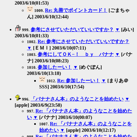
2003/6/10(01:53)
Re: 丸善でポイントカード！
[ごまちゃ
1009.
ん] 2003/6/10(12:44)
参考にさせていただいていいですか？
▼
[みい]
999.
2003/6/10(01:33)
Re: 参考にさせていただいていいですか？
1002.
▼
[ＥＭＩ] 2003/6/10(07:11)
参考にしてＯＫ−！ ｂｙ バナナ
▼
[バナ
1003.
ナ] 2003/6/10(08:23)
参加したーい！
▼
[めぐぽん]
1010.
2003/6/10(13:18)
Re: 参加したーい！
▼
[まりあ＠
1012.
SSS] 2003/6/10(17:54)
「バナナさん本」のようなことを始めたい
▼
996.
[apple] 2003/6/9(23:58)
Re: 「バナナさん本」のようなことを始めた
997.
い
▼
[バナナ] 2003/6/10(00:07)
Re: 「バナナさん本」のようなことを
1007.
始めたい
▼
[apple] 2003/6/10(12:17)
Re: 「バナナさん本」のようなことを始めた
998.