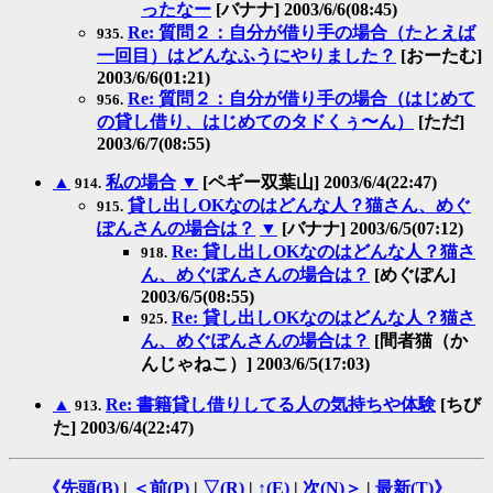
ったなー
[バナナ] 2003/6/6(08:45)
Re: 質問２：自分が借り手の場合（たとえば
935.
一回目）はどんなふうにやりました？
[おーたむ]
2003/6/6(01:21)
Re: 質問２：自分が借り手の場合（はじめて
956.
の貸し借り、はじめてのタドくぅ〜ん）
[ただ]
2003/6/7(08:55)
▲
私の場合
▼
[ペギー双葉山] 2003/6/4(22:47)
914.
貸し出しOKなのはどんな人？猫さん、めぐ
915.
ぽんさんの場合は？
▼
[バナナ] 2003/6/5(07:12)
Re: 貸し出しOKなのはどんな人？猫さ
918.
ん、めぐぽんさんの場合は？
[めぐぽん]
2003/6/5(08:55)
Re: 貸し出しOKなのはどんな人？猫さ
925.
ん、めぐぽんさんの場合は？
[間者猫（か
んじゃねこ）] 2003/6/5(17:03)
▲
Re: 書籍貸し借りしてる人の気持ちや体験
[ちび
913.
た] 2003/6/4(22:47)
《先頭(
B
)
|
＜前(
P
)
|
▽(
R
)
|
↑(
E
)
|
次(
N
)＞
|
最新(
T
)》