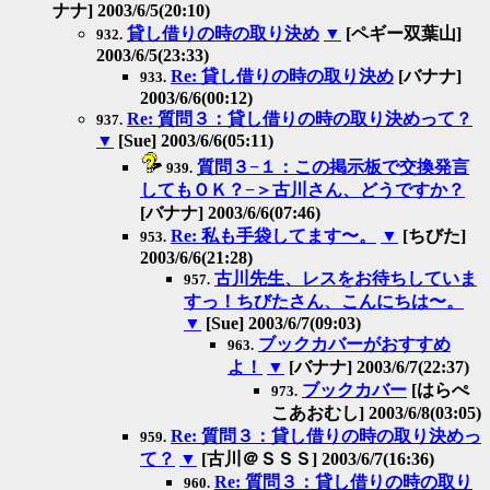
ナナ] 2003/6/5(20:10)
貸し借りの時の取り決め
▼
[ペギー双葉山]
932.
2003/6/5(23:33)
Re: 貸し借りの時の取り決め
[バナナ]
933.
2003/6/6(00:12)
Re: 質問３：貸し借りの時の取り決めって？
937.
▼
[Sue] 2003/6/6(05:11)
質問３−１：この掲示板で交換発言
939.
してもＯＫ？−＞古川さん、どうですか？
[バナナ] 2003/6/6(07:46)
Re: 私も手袋してます〜。
▼
[ちびた]
953.
2003/6/6(21:28)
古川先生、レスをお待ちしていま
957.
すっ！ちびたさん、こんにちは〜。
▼
[Sue] 2003/6/7(09:03)
ブックカバーがおすすめ
963.
よ！
▼
[バナナ] 2003/6/7(22:37)
ブックカバー
[はらぺ
973.
こあおむし] 2003/6/8(03:05)
Re: 質問３：貸し借りの時の取り決めっ
959.
て？
▼
[古川＠ＳＳＳ] 2003/6/7(16:36)
Re: 質問３：貸し借りの時の取り
960.