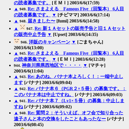
の読者募集です。
[ＥＭＩ] 2003/6/6(17:59)
▲
Re: さまよえる Famous Five（回覧本） 6人目
949.
の読者募集です。
▼
[チビママ] 2003/6/6(17:14)
▲
届きました〜
[fumi] 2003/6/6(14:58)
948.
▲
Re: 新１Ａセットの販売予告と旧１Ａセット
947.
の販売中止予告
▼
[Upset] 2003/6/6(14:35)
洋販のキャンペーン
▼
[ごまちゃん]
946.
2003/6/6(13:00)
▲
Re: さまよえる Famous Five（回覧本） 6人目
945.
の読者募集です。
▼
[ＥＭＩ] 2003/6/6(12:28)
神奈川県県西地区で・・・・
▼
[マチャ]
944.
2003/6/6(11:04)
▲
Re: あのね、バナナ本よろしく！：一端中止し
943.
ます
[バナナ] 2003/6/6(09:04)
▲
Re: バナナ本６（PGR２×５冊）の募集です。：
942.
このバナナ本は中止ですね。
[バナナ] 2003/6/6(09:03)
▲
Re: バナナ本７（Lv1×５冊）の募集：中止しま
941.
すね
[バナナ] 2003/6/6(09:02)
▲
Re: 質問２：そういえば、オフ会で知り合った
940.
遠子さんと本の交換をしたこともあったなー
[バナナ]
2003/6/6(08:45)