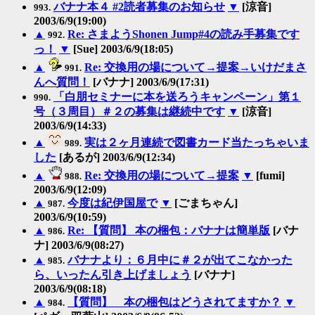
バナナ本４ #2読者募集のお知らせ
▼
[涼音]
993.
2003/6/9(19:00)
▲
Re: さまようShonen Jump#4の読み手募集です
992.
っ！
▼
[Sue] 2003/6/9(18:05)
▲
Re: 交換用の場について→提案→いけだまさ
991.
んへ質問！
[バナナ] 2003/6/9(17:31)
「白朋セミナーに本を送ろうキャンペーン」第１
990.
号（３周目）＃２の募集は継続中です
▼
[涼音]
2003/6/9(14:33)
▲
実は２ヶ月連続で図書カード当たっちゃいま
989.
した
[あるが] 2003/6/9(12:34)
▲
Re: 交換用の場について→提案
▼
[fumi]
988.
2003/6/9(12:09)
▲
今度は紀伊国屋で
▼
[ごまちゃん]
987.
2003/6/9(10:59)
▲
Re: 【質問】 本の梱包：バナナは簡単版
[バナ
986.
ナ] 2003/6/9(08:27)
▲
バナナより：６月中に＃２が出てこなかった
985.
ら、いったん引き上げましょう
[バナナ]
2003/6/9(08:18)
▲
【質問】 本の梱包はどうされてますか？
▼
984.