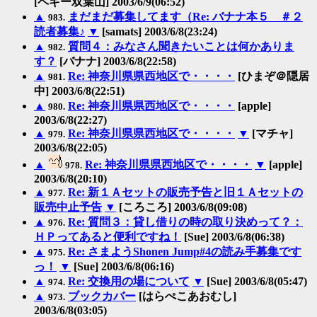
[ペギー双葉山] 2003/6/9(06:52)
▲
まだまだ募集してます（Re: バナナ本５ ＃２
983.
読者募集♪
▼
[samats] 2003/6/8(23:24)
▲
質問４：みなさん聞きたいことは何かありま
982.
す？
[バナナ] 2003/6/8(22:58)
▲
Re: 神奈川県県西地区で・・・・
[ひまぞ＠隠居
981.
中] 2003/6/8(22:51)
▲
Re: 神奈川県県西地区で・・・・
[apple]
980.
2003/6/8(22:27)
▲
Re: 神奈川県県西地区で・・・・
▼
[マチャ]
979.
2003/6/8(22:05)
▲
Re: 神奈川県県西地区で・・・・
▼
[apple]
978.
2003/6/8(20:10)
▲
Re: 新１Ａセットの販売予告と旧１Ａセットの
977.
販売中止予告
▼
[ころころ] 2003/6/8(09:08)
▲
Re: 質問３：貸し借りの時の取り決めって？：
976.
ＨＰってあると便利ですね！
[Sue] 2003/6/8(06:38)
▲
Re: さまようShonen Jump#4の読み手募集です
975.
っ！
▼
[Sue] 2003/6/8(06:16)
▲
Re: 交換用の場について
▼
[Sue] 2003/6/8(05:47)
974.
▲
ブックカバー
[はらぺこあおむし]
973.
2003/6/8(03:05)