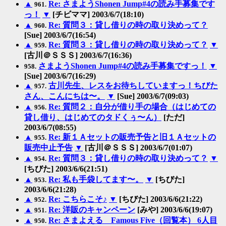
▲
Re: さまようShonen Jump#4の読み手募集です
961.
っ！
▼
[チビママ] 2003/6/7(18:10)
▲
Re: 質問３：貸し借りの時の取り決めって？
960.
[Sue] 2003/6/7(16:54)
▲
Re: 質問３：貸し借りの時の取り決めって？
▼
959.
[古川＠ＳＳＳ] 2003/6/7(16:36)
さまようShonen Jump#4の読み手募集ですっ！
▼
958.
[Sue] 2003/6/7(16:29)
▲
古川先生、レスをお待ちしていますっ！ちびた
957.
さん、こんにちは〜。
▼
[Sue] 2003/6/7(09:03)
▲
Re: 質問２：自分が借り手の場合（はじめての
956.
貸し借り、はじめてのタドくぅ〜ん）
[ただ]
2003/6/7(08:55)
▲
Re: 新１Ａセットの販売予告と旧１Ａセットの
955.
販売中止予告
▼
[古川＠ＳＳＳ] 2003/6/7(01:07)
▲
Re: 質問３：貸し借りの時の取り決めって？
▼
954.
[ちびた] 2003/6/6(21:51)
▲
Re: 私も手袋してます〜。
▼
[ちびた]
953.
2003/6/6(21:28)
▲
Re: こちらこそ♪
▼
[ちびた] 2003/6/6(21:22)
952.
▲
Re: 洋販のキャンペーン
[みや] 2003/6/6(19:07)
951.
▲
Re: さまよえる Famous Five（回覧本） 6人目
950.