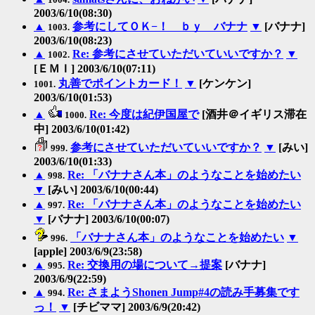
2003/6/10(08:30)
▲
参考にしてＯＫ−！ ｂｙ バナナ
▼
[バナナ]
1003.
2003/6/10(08:23)
▲
Re: 参考にさせていただいていいですか？
▼
1002.
[ＥＭＩ] 2003/6/10(07:11)
丸善でポイントカード！
▼
[ケンケン]
1001.
2003/6/10(01:53)
▲
Re: 今度は紀伊国屋で
[酒井＠イギリス滞在
1000.
中] 2003/6/10(01:42)
参考にさせていただいていいですか？
▼
[みい]
999.
2003/6/10(01:33)
▲
Re: 「バナナさん本」のようなことを始めたい
998.
▼
[みい] 2003/6/10(00:44)
▲
Re: 「バナナさん本」のようなことを始めたい
997.
▼
[バナナ] 2003/6/10(00:07)
「バナナさん本」のようなことを始めたい
▼
996.
[apple] 2003/6/9(23:58)
▲
Re: 交換用の場について→提案
[バナナ]
995.
2003/6/9(22:59)
▲
Re: さまようShonen Jump#4の読み手募集です
994.
っ！
▼
[チビママ] 2003/6/9(20:42)