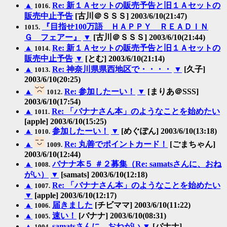
▲
Re: 新１Ａセットの販売予告と旧１Ａセットの
1016.
販売中止予告
[古川＠ＳＳＳ] 2003/6/10(21:47)
『目指せ100万語 ＨＡＰＰＹ ＲＥＡＤＩＮ
1015.
Ｇ フェアー』
▼
[古川＠ＳＳＳ] 2003/6/10(21:44)
▲
Re: 新１Ａセットの販売予告と旧１Ａセットの
1014.
販売中止予告
▼
[とむ] 2003/6/10(21:14)
▲
Re: 神奈川県県西地区で・・・・
▼
[久子]
1013.
2003/6/10(20:25)
▲
Re: 参加したーい！
▼
[まりあ＠SSS]
1012.
2003/6/10(17:54)
▲
Re: 「バナナさん本」のようなことを始めたい
1011.
[apple] 2003/6/10(15:25)
▲
参加したーい！
▼
[めぐぽん] 2003/6/10(13:18)
1010.
▲
Re: 丸善でポイントカード！
[ごまちゃん]
1009.
2003/6/10(12:44)
▲
バナナ本５ ＃２募集（Re: samatsさんに、おね
1008.
がい）
▼
[samats] 2003/6/10(12:18)
▲
Re: 「バナナさん本」のようなことを始めたい
1007.
▼
[apple] 2003/6/10(12:17)
▲
届きました
[チビママ] 2003/6/10(11:22)
1006.
▲
速い！
[バナナ] 2003/6/10(08:31)
1005.
▲
samatsさんに、おねがい
▼
[バナナ]
1004.