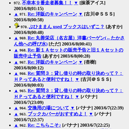
不幸本９番走者募集！！
▼
[抹茶アイス]
972.
2003/6/8(01:15)
▲
Re: 洋販のキャンペーン
▼
[古川＠ＳＳＳ]
971.
2003/6/8(00:58)
ぶひままん used ブックスはいずこ？
[あすか]
970.
2003/6/8(00:48)
▲
Re: 丸善栄店（名古屋）洋書バーゲン(←たかさ
969.
ん他への呼び水)
[ただ] 2003/6/8(00:41)
▲
Re: 新１Ａセットの販売予告と旧１Ａセットの
968.
販売中止予告
[あすか] 2003/6/8(00:28)
▲
Re: 洋販のキャンペーン
▼
[杏樹]
967.
2003/6/8(00:12)
▲
Re: 質問３：貸し借りの時の取り決めって？：
966.
ＨＰってあると便利ですね！
▼
[古川＠ＳＳＳ]
2003/6/8(00:03)
▲
Re: 質問３：貸し借りの時の取り決めって？：
965.
ＨＰってあると便利ですね！
▼
[バナナ]
2003/6/7(23:09)
▲
交換用の場について
▼
[バナナ] 2003/6/7(22:39)
964.
▲
ブックカバーがおすすめよ！
▼
[バナナ]
963.
2003/6/7(22:37)
▲
Re: こちらこそ♪
[バナナ] 2003/6/7(22:25)
962.