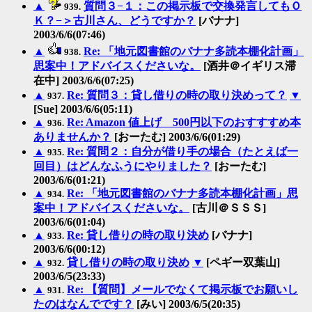
▲
質問３−１：この掲示板で交換発言してもＯ
939.
Ｋ？−＞古川さん、どうですか？
[バナナ]
2003/6/6(07:46)
▲
Re: 「地元図書館のバナナ多読本棚化計画」
938.
思案中！アドバイスくださいな。
[酒井＠イギリス滞
在中] 2003/6/6(07:25)
▲
Re: 質問３：貸し借りの時の取り決めって？
▼
937.
[Sue] 2003/6/6(05:11)
▲
Re: Amazon 値上げ 500円以下のおすすすめ本
936.
ありませんか？
[おーたむ] 2003/6/6(01:29)
▲
Re: 質問２：自分が借り手の場合（たとえば一
935.
回目）はどんなふうにやりました？
[おーたむ]
2003/6/6(01:21)
▲
Re: 「地元図書館のバナナ多読本棚化計画」思
934.
案中！アドバイスくださいな。
[古川＠ＳＳＳ]
2003/6/6(01:04)
▲
Re: 貸し借りの時の取り決め
[バナナ]
933.
2003/6/6(00:12)
▲
貸し借りの時の取り決め
▼
[ペギー双葉山]
932.
2003/6/5(23:33)
▲
Re: 【質問】メールでなくて掲示板でお願いし
931.
たのはなんでです？
[みい] 2003/6/5(20:35)