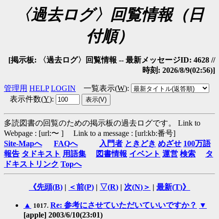
〈過去ログ〉回覧情報（日
付順）
[掲示板: 〈過去ログ〉回覧情報 -- 最新メッセージID: 4628 //
時刻: 2026/8/9(02:56)]
管理用
HELP
LOGIN
一覧表示(
W
)
:
表示件数(
Y
)
:
多読図書の回覧のための掲示板の過去ログです。
Link to
Webpage : [url:〜 ] Link to a message : [url:kb:番号]
Site-Mapへ
FAQへ
入門者
ときどき
めざせ
100万語
報告
タドキスト
用語集
図書情報
イベント
運営
検索
タ
ドキストリンク
Topへ
《先頭(
B
)
|
＜前(
P
)
|
▽(
R
)
|
次(
N
)＞
|
最新(
T
)》
▲
Re: 参考にさせていただいていいですか？
▼
1017.
[apple] 2003/6/10(23:01)