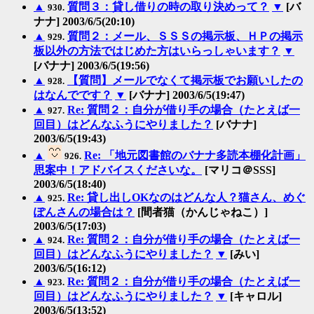
▲
質問３：貸し借りの時の取り決めって？
▼
[バ
930.
ナナ] 2003/6/5(20:10)
▲
質問２：メール、ＳＳＳの掲示板、ＨＰの掲示
929.
板以外の方法ではじめた方はいらっしゃいます？
▼
[バナナ] 2003/6/5(19:56)
▲
【質問】メールでなくて掲示板でお願いしたの
928.
はなんでです？
▼
[バナナ] 2003/6/5(19:47)
▲
Re: 質問２：自分が借り手の場合（たとえば一
927.
回目）はどんなふうにやりました？
[バナナ]
2003/6/5(19:43)
▲
Re: 「地元図書館のバナナ多読本棚化計画」
926.
思案中！アドバイスくださいな。
[マリコ＠SSS]
2003/6/5(18:40)
▲
Re: 貸し出しOKなのはどんな人？猫さん、めぐ
925.
ぽんさんの場合は？
[間者猫（かんじゃねこ）]
2003/6/5(17:03)
▲
Re: 質問２：自分が借り手の場合（たとえば一
924.
回目）はどんなふうにやりました？
▼
[みい]
2003/6/5(16:12)
▲
Re: 質問２：自分が借り手の場合（たとえば一
923.
回目）はどんなふうにやりました？
▼
[キャロル]
2003/6/5(13:52)