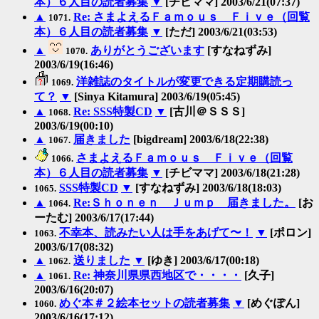
本）６人目の読者募集
▼
[チビママ] 2003/6/21(07:37)
▲
Re: さまよえるＦａｍｏｕｓ Ｆｉｖｅ（回覧
1071.
本）６人目の読者募集
▼
[ただ] 2003/6/21(03:53)
▲
ありがとうございます
[すなねずみ]
1070.
2003/6/19(16:46)
洋雑誌のタイトルが変更できる定期購読っ
1069.
て？
▼
[Sinya Kitamura] 2003/6/19(05:45)
▲
Re: SSS特製CD
▼
[古川＠ＳＳＳ]
1068.
2003/6/19(00:10)
▲
届きました
[bigdream] 2003/6/18(22:38)
1067.
さまよえるＦａｍｏｕｓ Ｆｉｖｅ（回覧
1066.
本）６人目の読者募集
▼
[チビママ] 2003/6/18(21:28)
SSS特製CD
▼
[すなねずみ] 2003/6/18(18:03)
1065.
▲
Re:Ｓｈｏｎｅｎ Ｊｕｍｐ 届きました。
[お
1064.
ーたむ] 2003/6/17(17:44)
不幸本、読みたい人は手をあげて〜！
▼
[ポロン]
1063.
2003/6/17(08:32)
▲
送りました
▼
[ゆき] 2003/6/17(00:18)
1062.
▲
Re: 神奈川県県西地区で・・・・
[久子]
1061.
2003/6/16(20:07)
めぐ本＃２絵本セットの読者募集
▼
[めぐぽん]
1060.
2003/6/16(17:12)