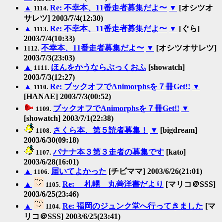
▲
Re: 不幸本、11番走者募集だよ〜
▼
[オシツオ
1114.
サレツ] 2003/7/4(12:30)
▲
Re: 不幸本、11番走者募集だよ〜
▼
[ぐら]
1113.
2003/7/4(10:33)
不幸本、11番走者募集だよ〜
▼
[オシツオサレツ]
1112.
2003/7/3(23:03)
▲
ほんをかうならぶっくおふ
[showatch]
1111.
2003/7/3(12:27)
▲
Re: ブックオフでAnimorphsを７冊Get!!
▼
1110.
[HANAE] 2003/7/3(00:52)
ブックオフでAnimorphsを７冊Get!!
▼
1109.
[showatch] 2003/7/1(22:38)
さくら本、第５読者募集！
▼
[bigdream]
1108.
2003/6/30(09:18)
バナナ本３第３走者の募集です
[kato]
1107.
2003/6/28(16:01)
▲
届いてよかった
[チビママ] 2003/6/26(21:01)
1106.
▲
Re: 札幌 丸善洋書だより
[マリコ＠SSS]
1105.
2003/6/25(23:46)
▲
Re: 福岡のジュンク堂へ行ってきました
[マ
1104.
リコ＠SSS] 2003/6/25(23:41)