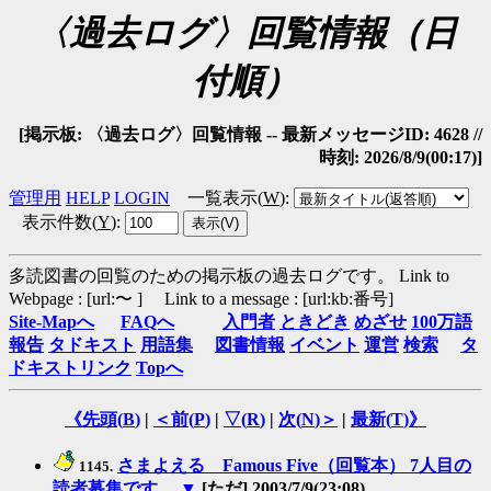
〈過去ログ〉回覧情報（日
付順）
[掲示板: 〈過去ログ〉回覧情報 -- 最新メッセージID: 4628 //
時刻: 2026/8/9(00:17)]
管理用
HELP
LOGIN
一覧表示(
W
)
:
表示件数(
Y
)
:
多読図書の回覧のための掲示板の過去ログです。
Link to
Webpage : [url:〜 ] Link to a message : [url:kb:番号]
Site-Mapへ
FAQへ
入門者
ときどき
めざせ
100万語
報告
タドキスト
用語集
図書情報
イベント
運営
検索
タ
ドキストリンク
Topへ
《先頭(
B
)
|
＜前(
P
)
|
▽(
R
)
|
次(
N
)＞
|
最新(
T
)》
さまよえる Famous Five（回覧本） 7人目の
1145.
読者募集です。
▼
[ただ] 2003/7/9(23:08)