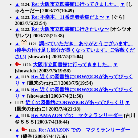
▲
Re: 大阪市立図書館に行ってきました。
▼
[し
1124.
ゅろーだー] 2003/7/7(10:49)
▲
Re: 不幸本、11番走者募集だよ〜
▼
[ぐら]
1123.
2003/7/5(23:54)
▲
Re: 大阪市立図書館に行きたいな〜
[オシツオ
1122.
サレツ] 2003/7/5(21:38)
▲
調べていただき、ありがとうございます。
1121.
(後半の付け足し部分が長くなっています。ご容赦くだ
さい)
[showatch] 2003/7/5(21:04)
大阪市立図書館に行ってきました。
▼
1120.
[showatch] 2003/7/5(19:58)
▲
Re: 近くの図書館にOBWのGRがあってびっく
1119.
り
▼
[風来のねねこ] 2003/7/5(19:54)
▲
Re: 近くの図書館にOBWのGRがあってびっく
1118.
り
▼
[showatch] 2003/7/4(21:56)
近くの図書館にOBWのGRがあってびっくり
▼
1117.
[風来のねねこ] 2003/7/4(21:18)
▲
Re: AMAZON での マクミランリーダー
[古川
1116.
＠ＳＳＳ] 2003/7/4(18:44)
▲
Re: AMAZON での マクミランリーダー
1115.
▼
[優香] 2003/7/4(17:56)