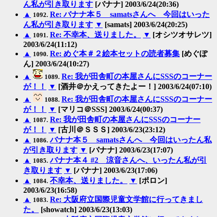
ん私が引き取ります
[バナナ] 2003/6/24(20:36)
▲
Re: バナナ本５ samatsさんへ 今回はいった
1092.
ん私が引き取ります
▼
[samats] 2003/6/24(20:25)
▲
Re: 不幸本、送りました。
▼
[オシツオサレツ]
1091.
2003/6/24(11:12)
▲
Re: めぐ本＃２絵本セットの読者募集
[めぐぽ
1090.
ん] 2003/6/24(10:27)
▲
Re: 我が田舎町の本屋さんにSSSのコーナー
1089.
が！！
▼
[酒井＠かえってきたよー！] 2003/6/24(07:10)
▲
Re: 我が田舎町の本屋さんにSSSのコーナー
1088.
が！！
▼
[マリコ＠SSS] 2003/6/24(00:37)
▲
Re: 我が田舎町の本屋さんにSSSのコーナー
1087.
が！！
▼
[古川＠ＳＳＳ] 2003/6/23(23:12)
▲
バナナ本５ samatsさんへ 今回はいったん私
1086.
が引き取ります
▼
[バナナ] 2003/6/23(17:07)
▲
バナナ本４ #2 涼音さんへ、いったん私が引
1085.
き取ります
▼
[バナナ] 2003/6/23(17:06)
▲
不幸本、送りました。
▼
[ポロン]
1084.
2003/6/23(16:58)
▲
Re: 大阪府立国際児童文学館に行ってきまし
1083.
た。
[showatch] 2003/6/23(13:03)