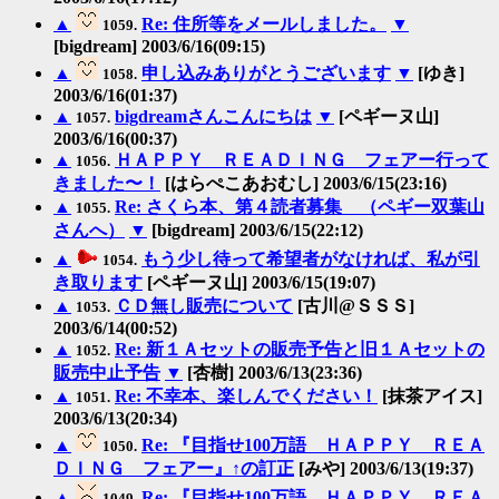
▲
Re: 住所等をメールしました。
▼
1059.
[bigdream] 2003/6/16(09:15)
▲
申し込みありがとうございます
▼
[ゆき]
1058.
2003/6/16(01:37)
▲
bigdreamさんこんにちは
▼
[ペギーヌ山]
1057.
2003/6/16(00:37)
▲
ＨＡＰＰＹ ＲＥＡＤＩＮＧ フェアー行って
1056.
きました〜！
[はらぺこあおむし] 2003/6/15(23:16)
▲
Re: さくら本、第４読者募集 （ペギー双葉山
1055.
さんへ）
▼
[bigdream] 2003/6/15(22:12)
▲
もう少し待って希望者がなければ、私が引
1054.
き取ります
[ペギーヌ山] 2003/6/15(19:07)
▲
ＣＤ無し販売について
[古川@ＳＳＳ]
1053.
2003/6/14(00:52)
▲
Re: 新１Ａセットの販売予告と旧１Ａセットの
1052.
販売中止予告
▼
[杏樹] 2003/6/13(23:36)
▲
Re: 不幸本、楽しんでください！
[抹茶アイス]
1051.
2003/6/13(20:34)
▲
Re: 『目指せ100万語 ＨＡＰＰＹ ＲＥＡ
1050.
ＤＩＮＧ フェアー』↑の訂正
[みや] 2003/6/13(19:37)
▲
Re: 『目指せ100万語 ＨＡＰＰＹ ＲＥＡ
1049.