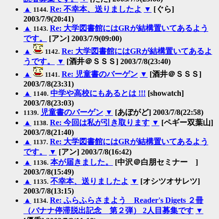
▲
Re: 不幸本、送りましたよ
▼
[ぐら]
1144.
2003/7/9(20:41)
▲
Re: 大学図書館にはGRが結構置いてあるよう
1143.
です。
[アン] 2003/7/9(09:00)
▲
Re: 大学図書館にはGRが結構置いてあるよ
1142.
うです。
▼
[酒井＠ＳＳＳ] 2003/7/8(23:40)
▲
Re: 児童書のバーゲン
▼
[酒井＠ＳＳＳ]
1141.
2003/7/8(23:31)
▲
中学や高校にもあるとは !!!
[showatch]
1140.
2003/7/8(23:03)
児童書のバーゲン
▼
[あぼがど] 2003/7/8(22:58)
1139.
▲
Re: 今回は私が引き取ります
▼
[ペギー双葉山]
1138.
2003/7/8(21:40)
▲
Re: 大学図書館にはGRが結構置いてあるよう
1137.
です。
▼
[アン] 2003/7/8(16:42)
▲
本が届きました。
[中沢＠白朋セミナー ]
1136.
2003/7/8(15:49)
▲
不幸本、送りましたよ
▼
[オシツオサレツ]
1135.
2003/7/8(13:15)
▲
Re: ふらふらさまよう Reader's Digets ２冊
1134.
（バナナ停滞脱出記念 第２弾） 2人目募集です
▼