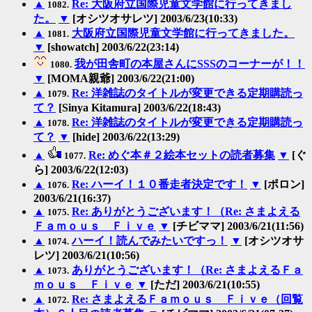
▲
Re: 大阪府立国際児童文学館に行ってきまし
1082.
た。
▼
[オシツオサレツ] 2003/6/23(10:33)
▲
大阪府立国際児童文学館に行ってきました。
1081.
▼
[showatch] 2003/6/22(23:14)
我が田舎町の本屋さんにSSSのコーナーが！！
1080.
▼
[MOMA親爺] 2003/6/22(21:00)
▲
Re: 洋雑誌のタイトルが変更できる定期購読っ
1079.
て？
[Sinya Kitamura] 2003/6/22(18:43)
▲
Re: 洋雑誌のタイトルが変更できる定期購読っ
1078.
て？
▼
[hide] 2003/6/22(13:29)
▲
Re: めぐ本＃２絵本セットの読者募集
▼
[ぐ
1077.
ら] 2003/6/22(12:03)
▲
Re: ハーイ！１０番走者決定です！
▼
[ポロン]
1076.
2003/6/21(16:37)
▲
Re: ありがとうございます！（Re: さまよえる
1075.
Ｆａｍｏｕｓ Ｆｉｖｅ
▼
[チビママ] 2003/6/21(11:56)
▲
ハーイ！読んでみたいですっ！
▼
[オシツオサ
1074.
レツ] 2003/6/21(10:56)
▲
ありがとうございます！（Re: さまよえるＦａ
1073.
ｍｏｕｓ Ｆｉｖｅ
▼
[ただ] 2003/6/21(10:55)
▲
Re: さまよえるＦａｍｏｕｓ Ｆｉｖｅ（回覧
1072.