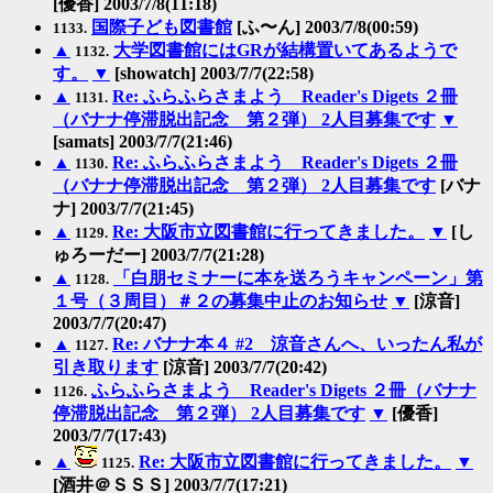
[優香] 2003/7/8(11:18)
国際子ども図書館
[ふ〜ん] 2003/7/8(00:59)
1133.
▲
大学図書館にはGRが結構置いてあるようで
1132.
す。
▼
[showatch] 2003/7/7(22:58)
▲
Re: ふらふらさまよう Reader's Digets ２冊
1131.
（バナナ停滞脱出記念 第２弾） 2人目募集です
▼
[samats] 2003/7/7(21:46)
▲
Re: ふらふらさまよう Reader's Digets ２冊
1130.
（バナナ停滞脱出記念 第２弾） 2人目募集です
[バナ
ナ] 2003/7/7(21:45)
▲
Re: 大阪市立図書館に行ってきました。
▼
[し
1129.
ゅろーだー] 2003/7/7(21:28)
▲
「白朋セミナーに本を送ろうキャンペーン」第
1128.
１号（３周目）＃２の募集中止のお知らせ
▼
[涼音]
2003/7/7(20:47)
▲
Re: バナナ本４ #2 涼音さんへ、いったん私が
1127.
引き取ります
[涼音] 2003/7/7(20:42)
ふらふらさまよう Reader's Digets ２冊（バナナ
1126.
停滞脱出記念 第２弾） 2人目募集です
▼
[優香]
2003/7/7(17:43)
▲
Re: 大阪市立図書館に行ってきました。
▼
1125.
[酒井＠ＳＳＳ] 2003/7/7(17:21)