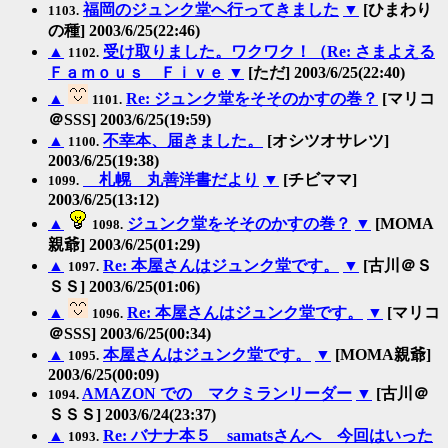
福岡のジュンク堂へ行ってきました
▼
[ひまわり
1103.
の種] 2003/6/25(22:46)
▲
受け取りました。ワクワク！（Re: さまよえる
1102.
Ｆａｍｏｕｓ Ｆｉｖｅ
▼
[ただ] 2003/6/25(22:40)
▲
Re: ジュンク堂をそそのかすの巻？
[マリコ
1101.
＠SSS] 2003/6/25(19:59)
▲
不幸本、届きました。
[オシツオサレツ]
1100.
2003/6/25(19:38)
札幌 丸善洋書だより
▼
[チビママ]
1099.
2003/6/25(13:12)
▲
ジュンク堂をそそのかすの巻？
▼
[MOMA
1098.
親爺] 2003/6/25(01:29)
▲
Re: 本屋さんはジュンク堂です。
▼
[古川＠Ｓ
1097.
ＳＳ] 2003/6/25(01:06)
▲
Re: 本屋さんはジュンク堂です。
▼
[マリコ
1096.
＠SSS] 2003/6/25(00:34)
▲
本屋さんはジュンク堂です。
▼
[MOMA親爺]
1095.
2003/6/25(00:09)
AMAZON での マクミランリーダー
▼
[古川＠
1094.
ＳＳＳ] 2003/6/24(23:37)
▲
Re: バナナ本５ samatsさんへ 今回はいった
1093.