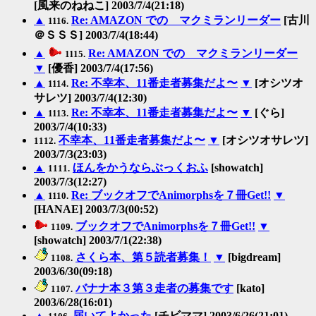
[風来のねねこ] 2003/7/4(21:18)
▲
Re: AMAZON での マクミランリーダー
[古川
1116.
＠ＳＳＳ] 2003/7/4(18:44)
▲
Re: AMAZON での マクミランリーダー
1115.
▼
[優香] 2003/7/4(17:56)
▲
Re: 不幸本、11番走者募集だよ〜
▼
[オシツオ
1114.
サレツ] 2003/7/4(12:30)
▲
Re: 不幸本、11番走者募集だよ〜
▼
[ぐら]
1113.
2003/7/4(10:33)
不幸本、11番走者募集だよ〜
▼
[オシツオサレツ]
1112.
2003/7/3(23:03)
▲
ほんをかうならぶっくおふ
[showatch]
1111.
2003/7/3(12:27)
▲
Re: ブックオフでAnimorphsを７冊Get!!
▼
1110.
[HANAE] 2003/7/3(00:52)
ブックオフでAnimorphsを７冊Get!!
▼
1109.
[showatch] 2003/7/1(22:38)
さくら本、第５読者募集！
▼
[bigdream]
1108.
2003/6/30(09:18)
バナナ本３第３走者の募集です
[kato]
1107.
2003/6/28(16:01)
▲
届いてよかった
[チビママ] 2003/6/26(21:01)