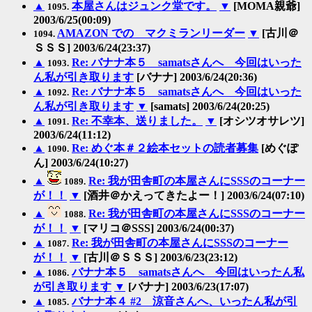
▲
本屋さんはジュンク堂です。
▼
[MOMA親爺]
1095.
2003/6/25(00:09)
AMAZON での マクミランリーダー
▼
[古川＠
1094.
ＳＳＳ] 2003/6/24(23:37)
▲
Re: バナナ本５ samatsさんへ 今回はいった
1093.
ん私が引き取ります
[バナナ] 2003/6/24(20:36)
▲
Re: バナナ本５ samatsさんへ 今回はいった
1092.
ん私が引き取ります
▼
[samats] 2003/6/24(20:25)
▲
Re: 不幸本、送りました。
▼
[オシツオサレツ]
1091.
2003/6/24(11:12)
▲
Re: めぐ本＃２絵本セットの読者募集
[めぐぽ
1090.
ん] 2003/6/24(10:27)
▲
Re: 我が田舎町の本屋さんにSSSのコーナー
1089.
が！！
▼
[酒井＠かえってきたよー！] 2003/6/24(07:10)
▲
Re: 我が田舎町の本屋さんにSSSのコーナー
1088.
が！！
▼
[マリコ＠SSS] 2003/6/24(00:37)
▲
Re: 我が田舎町の本屋さんにSSSのコーナー
1087.
が！！
▼
[古川＠ＳＳＳ] 2003/6/23(23:12)
▲
バナナ本５ samatsさんへ 今回はいったん私
1086.
が引き取ります
▼
[バナナ] 2003/6/23(17:07)
▲
バナナ本４ #2 涼音さんへ、いったん私が引
1085.