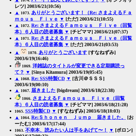
1074.
レツ] 2003/6/21(10:56)
▲
ありがとうございます！（Re: さまよえるＦａ
1073.
ｍｏｕｓ Ｆｉｖｅ
▼
[ただ] 2003/6/21(10:55)
▲
Re: さまよえるＦａｍｏｕｓ Ｆｉｖｅ（回覧
1072.
本）６人目の読者募集
▼
[チビママ] 2003/6/21(07:37)
▲
Re: さまよえるＦａｍｏｕｓ Ｆｉｖｅ（回覧
1071.
本）６人目の読者募集
▼
[ただ] 2003/6/21(03:53)
▲
ありがとうございます
[すなねずみ]
1070.
2003/6/19(16:46)
洋雑誌のタイトルが変更できる定期購読っ
1069.
て？
▼
[Sinya Kitamura] 2003/6/19(05:45)
▲
Re: SSS特製CD
▼
[古川＠ＳＳＳ]
1068.
2003/6/19(00:10)
▲
届きました
[bigdream] 2003/6/18(22:38)
1067.
さまよえるＦａｍｏｕｓ Ｆｉｖｅ（回覧
1066.
本）６人目の読者募集
▼
[チビママ] 2003/6/18(21:28)
SSS特製CD
▼
[すなねずみ] 2003/6/18(18:03)
1065.
▲
Re:Ｓｈｏｎｅｎ Ｊｕｍｐ 届きました。
[お
1064.
ーたむ] 2003/6/17(17:44)
不幸本、読みたい人は手をあげて〜！
▼
[ポロン]
1063.