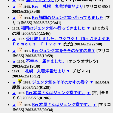
1106.
▲
Re: 札幌 丸善洋書だより
[マリコ＠SSS]
1105.
2003/6/25(23:46)
▲
Re: 福岡のジュンク堂へ行ってきました
[マ
1104.
リコ＠SSS] 2003/6/25(23:41)
福岡のジュンク堂へ行ってきました
▼
[ひまわり
1103.
の種] 2003/6/25(22:46)
▲
受け取りました。ワクワク！（Re: さまよえる
1102.
Ｆａｍｏｕｓ Ｆｉｖｅ
▼
[ただ] 2003/6/25(22:40)
▲
Re: ジュンク堂をそそのかすの巻？
[マリコ
1101.
＠SSS] 2003/6/25(19:59)
▲
不幸本、届きました。
[オシツオサレツ]
1100.
2003/6/25(19:38)
札幌 丸善洋書だより
▼
[チビママ]
1099.
2003/6/25(13:12)
▲
ジュンク堂をそそのかすの巻？
▼
[MOMA
1098.
親爺] 2003/6/25(01:29)
▲
Re: 本屋さんはジュンク堂です。
▼
[古川＠Ｓ
1097.
ＳＳ] 2003/6/25(01:06)
▲
Re: 本屋さんはジュンク堂です。
▼
[マリコ
1096.
＠SSS] 2003/6/25(00:34)