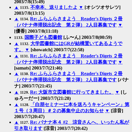
2003/7/8(15:49)
▲
不幸本、送りましたよ
▼
[オシツオサレツ]
1135.
2003/7/8(13:15)
▲
Re: ふらふらさまよう Reader's Digets ２冊
1134.
（バナナ停滞脱出記念 第２弾） 2人目募集です
▼
[優香] 2003/7/8(11:18)
国際子ども図書館
[ふ〜ん] 2003/7/8(00:59)
1133.
▲
大学図書館にはGRが結構置いてあるようで
1132.
す。
▼
[showatch] 2003/7/7(22:58)
▲
Re: ふらふらさまよう Reader's Digets ２冊
1131.
（バナナ停滞脱出記念 第２弾） 2人目募集です
▼
[samats] 2003/7/7(21:46)
▲
Re: ふらふらさまよう Reader's Digets ２冊
1130.
（バナナ停滞脱出記念 第２弾） 2人目募集です
[バナ
ナ] 2003/7/7(21:45)
▲
Re: 大阪市立図書館に行ってきました。
▼
[し
1129.
ゅろーだー] 2003/7/7(21:28)
▲
「白朋セミナーに本を送ろうキャンペーン」第
1128.
１号（３周目）＃２の募集中止のお知らせ
▼
[涼音]
2003/7/7(20:47)
▲
Re: バナナ本４ #2 涼音さんへ、いったん私が
1127.
引き取ります
[涼音] 2003/7/7(20:42)