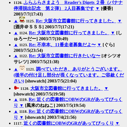
ふらふらさまよう Reader's Digets ２冊（バナナ
1126.
停滞脱出記念 第２弾） 2人目募集です
▼
[優香]
2003/7/7(17:43)
▲
Re: 大阪市立図書館に行ってきました。
▼
1125.
[酒井＠ＳＳＳ] 2003/7/7(17:21)
▲
Re: 大阪市立図書館に行ってきました。
▼
[し
1124.
ゅろーだー] 2003/7/7(10:49)
▲
Re: 不幸本、11番走者募集だよ〜
▼
[ぐら]
1123.
2003/7/5(23:54)
▲
Re: 大阪市立図書館に行きたいな〜
[オシツオ
1122.
サレツ] 2003/7/5(21:38)
▲
調べていただき、ありがとうございます。
1121.
(後半の付け足し部分が長くなっています。ご容赦くだ
さい)
[showatch] 2003/7/5(21:04)
大阪市立図書館に行ってきました。
▼
1120.
[showatch] 2003/7/5(19:58)
▲
Re: 近くの図書館にOBWのGRがあってびっく
1119.
り
▼
[風来のねねこ] 2003/7/5(19:54)
▲
Re: 近くの図書館にOBWのGRがあってびっく
1118.
り
▼
[showatch] 2003/7/4(21:56)
近くの図書館にOBWのGRがあってびっくり
▼
1117.