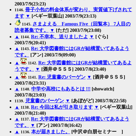
2003/7/9(23:23)
冊子小包の料金体系が変わり、実質値下げされて
1146.
ます
▼
[ペギー双葉山] 2003/7/9(23:13)
さまよえる Famous Five（回覧本） 7人目の
1145.
読者募集です。
▼
[ただ] 2003/7/9(23:08)
▲
Re: 不幸本、送りましたよ
▼
[ぐら]
1144.
2003/7/9(20:41)
▲
Re: 大学図書館にはGRが結構置いてあるよう
1143.
です。
[アン] 2003/7/9(09:00)
▲
Re: 大学図書館にはGRが結構置いてあるよ
1142.
うです。
▼
[酒井＠ＳＳＳ] 2003/7/8(23:40)
▲
Re: 児童書のバーゲン
▼
[酒井＠ＳＳＳ]
1141.
2003/7/8(23:31)
▲
中学や高校にもあるとは !!!
[showatch]
1140.
2003/7/8(23:03)
児童書のバーゲン
▼
[あぼがど] 2003/7/8(22:58)
1139.
▲
Re: 今回は私が引き取ります
▼
[ペギー双葉山]
1138.
2003/7/8(21:40)
▲
Re: 大学図書館にはGRが結構置いてあるよう
1137.
です。
▼
[アン] 2003/7/8(16:42)
▲
本が届きました。
[中沢＠白朋セミナー ]
1136.