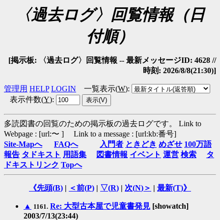
〈過去ログ〉回覧情報（日
付順）
[掲示板: 〈過去ログ〉回覧情報 -- 最新メッセージID: 4628 //
時刻: 2026/8/8(21:30)]
管理用
HELP
LOGIN
一覧表示(
W
)
:
表示件数(
Y
)
:
多読図書の回覧のための掲示板の過去ログです。
Link to
Webpage : [url:〜 ] Link to a message : [url:kb:番号]
Site-Mapへ
FAQへ
入門者
ときどき
めざせ
100万語
報告
タドキスト
用語集
図書情報
イベント
運営
検索
タ
ドキストリンク
Topへ
《先頭(
B
)
|
＜前(
P
)
|
▽(
R
)
|
次(
N
)＞
|
最新(
T
)》
▲
Re: 大型古本屋で児童書発見
[showatch]
1161.
2003/7/13(23:44)