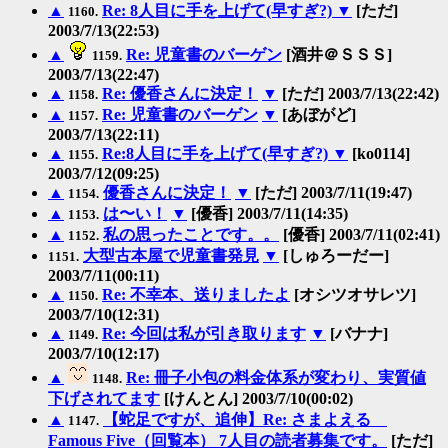
▲
Re: 8人目に手を上げて(早すぎ?)
▼
[ただ]
1160.
2003/7/13(22:53)
▲
Re: 児童書のバーゲン
[酒井＠ＳＳＳ]
1159.
2003/7/13(22:47)
▲
Re: 優香さんに決定！
▼
[ただ] 2003/7/13(22:42)
1158.
▲
Re: 児童書のバーゲン
▼
[あぼがど]
1157.
2003/7/13(22:11)
▲
Re:8人目に手を上げて(早すぎ?)
▼
[ko0114]
1155.
2003/7/12(09:25)
▲
優香さんに決定！
▼
[ただ] 2003/7/11(19:47)
1154.
▲
は〜い！
▼
[優香] 2003/7/11(14:35)
1153.
▲
私の思ったことです。。
[優香] 2003/7/11(02:41)
1152.
大型古本屋で児童書発見
▼
[しゅろーだー]
1151.
2003/7/11(00:11)
▲
Re: 不幸本、送りましたよ
[オシツオサレツ]
1150.
2003/7/10(12:31)
▲
Re: 今回は私が引き取ります
▼
[バナナ]
1149.
2003/7/10(12:17)
▲
Re: 冊子小包の料金体系が変わり、実質値
1148.
下げされてます
[けんとん] 2003/7/10(00:02)
▲
【蛇足ですが、追伸】Re: さまよえる
1147.
Famous Five（回覧本） 7人目の読者募集です。
[ただ]