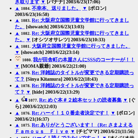
き取ります
▼
[バナナ] 2003/6/23(17:06)
▲
不幸本、送りました。
▼
[ポロン]
1084.
2003/6/23(16:58)
▲
Re: 大阪府立国際児童文学館に行ってきまし
1083.
た。
[showatch] 2003/6/23(13:03)
▲
Re: 大阪府立国際児童文学館に行ってきまし
1082.
た。
▼
[オシツオサレツ] 2003/6/23(10:33)
▲
大阪府立国際児童文学館に行ってきました。
1081.
▼
[showatch] 2003/6/22(23:14)
我が田舎町の本屋さんにSSSのコーナーが！！
1080.
▼
[MOMA親爺] 2003/6/22(21:00)
▲
Re: 洋雑誌のタイトルが変更できる定期購読っ
1079.
て？
[Sinya Kitamura] 2003/6/22(18:43)
▲
Re: 洋雑誌のタイトルが変更できる定期購読っ
1078.
て？
▼
[hide] 2003/6/22(13:29)
▲
Re: めぐ本＃２絵本セットの読者募集
▼
[ぐ
1077.
ら] 2003/6/22(12:03)
▲
Re: ハーイ！１０番走者決定です！
▼
[ポロン]
1076.
2003/6/21(16:37)
▲
Re: ありがとうございます！（Re: さまよえる
1075.
Ｆａｍｏｕｓ Ｆｉｖｅ
▼
[チビママ] 2003/6/21(11:56)
▲
ハーイ！読んでみたいですっ！
▼
[オシツオサ