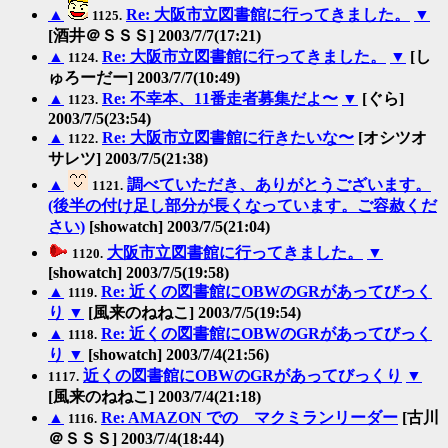
▲
Re: 大阪市立図書館に行ってきました。
▼
1125.
[酒井＠ＳＳＳ] 2003/7/7(17:21)
▲
Re: 大阪市立図書館に行ってきました。
▼
[し
1124.
ゅろーだー] 2003/7/7(10:49)
▲
Re: 不幸本、11番走者募集だよ〜
▼
[ぐら]
1123.
2003/7/5(23:54)
▲
Re: 大阪市立図書館に行きたいな〜
[オシツオ
1122.
サレツ] 2003/7/5(21:38)
▲
調べていただき、ありがとうございます。
1121.
(後半の付け足し部分が長くなっています。ご容赦くだ
さい)
[showatch] 2003/7/5(21:04)
大阪市立図書館に行ってきました。
▼
1120.
[showatch] 2003/7/5(19:58)
▲
Re: 近くの図書館にOBWのGRがあってびっく
1119.
り
▼
[風来のねねこ] 2003/7/5(19:54)
▲
Re: 近くの図書館にOBWのGRがあってびっく
1118.
り
▼
[showatch] 2003/7/4(21:56)
近くの図書館にOBWのGRがあってびっくり
▼
1117.
[風来のねねこ] 2003/7/4(21:18)
▲
Re: AMAZON での マクミランリーダー
[古川
1116.
＠ＳＳＳ] 2003/7/4(18:44)