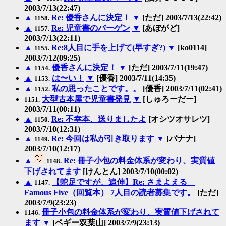
2003/7/13(22:47)
▲
Re: 優香さんに決定！
▼
[ただ] 2003/7/13(22:42)
1158.
▲
Re: 児童書のバーゲン
▼
[あぼがど]
1157.
2003/7/13(22:11)
▲
Re:8人目に手を上げて(早すぎ?)
▼
[ko0114]
1155.
2003/7/12(09:25)
▲
優香さんに決定！
▼
[ただ] 2003/7/11(19:47)
1154.
▲
は〜い！
▼
[優香] 2003/7/11(14:35)
1153.
▲
私の思ったことです。。
[優香] 2003/7/11(02:41)
1152.
大型古本屋で児童書発見
▼
[しゅろーだー]
1151.
2003/7/11(00:11)
▲
Re: 不幸本、送りましたよ
[オシツオサレツ]
1150.
2003/7/10(12:31)
▲
Re: 今回は私が引き取ります
▼
[バナナ]
1149.
2003/7/10(12:17)
▲
Re: 冊子小包の料金体系が変わり、実質値
1148.
下げされてます
[けんとん] 2003/7/10(00:02)
▲
【蛇足ですが、追伸】Re: さまよえる
1147.
Famous Five（回覧本） 7人目の読者募集です。
[ただ]
2003/7/9(23:23)
冊子小包の料金体系が変わり、実質値下げされて
1146.
ます
▼
[ペギー双葉山] 2003/7/9(23:13)