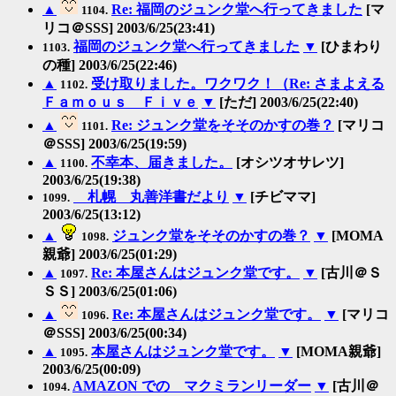
▲
Re: 福岡のジュンク堂へ行ってきました
[マ
1104.
リコ＠SSS] 2003/6/25(23:41)
福岡のジュンク堂へ行ってきました
▼
[ひまわり
1103.
の種] 2003/6/25(22:46)
▲
受け取りました。ワクワク！（Re: さまよえる
1102.
Ｆａｍｏｕｓ Ｆｉｖｅ
▼
[ただ] 2003/6/25(22:40)
▲
Re: ジュンク堂をそそのかすの巻？
[マリコ
1101.
＠SSS] 2003/6/25(19:59)
▲
不幸本、届きました。
[オシツオサレツ]
1100.
2003/6/25(19:38)
札幌 丸善洋書だより
▼
[チビママ]
1099.
2003/6/25(13:12)
▲
ジュンク堂をそそのかすの巻？
▼
[MOMA
1098.
親爺] 2003/6/25(01:29)
▲
Re: 本屋さんはジュンク堂です。
▼
[古川＠Ｓ
1097.
ＳＳ] 2003/6/25(01:06)
▲
Re: 本屋さんはジュンク堂です。
▼
[マリコ
1096.
＠SSS] 2003/6/25(00:34)
▲
本屋さんはジュンク堂です。
▼
[MOMA親爺]
1095.
2003/6/25(00:09)
AMAZON での マクミランリーダー
▼
[古川＠
1094.