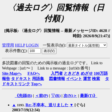
〈過去ログ〉回覧情報（日
付順）
[掲示板: 〈過去ログ〉回覧情報 -- 最新メッセージID: 4628 //
時刻: 2026/8/9(21:47)]
管理用
HELP
LOGIN
一覧表示(
W
)
:
表示件数(
Y
)
:
多読図書の回覧のための掲示板の過去ログです。
Link to
Webpage : [url:〜 ] Link to a message : [url:kb:番号]
Site-Mapへ
FAQへ
入門者
ときどき
めざせ
100万語
報告
タドキスト
用語集
図書情報
イベント
運営
検索
タ
ドキストリンク
Topへ
《先頭(
B
)
|
＜前(
P
)
|
▽(
R
)
|
次(
N
)＞
|
最新(
T
)》
▲
Re: 不幸本、送りました
▼
[ぐら]
1193.
2003/7/19(12:34)