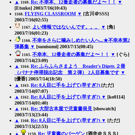
▲
Re: 不幸本、12番走者の募集だよ〜！！
▼
1169.
[Etsuko] 2003/7/16(10:43)
FLYING CLASSROOM
▼
[古川＠SSS]
1168.
2003/7/16(02:55)
よい情報ではないんです。。。
▼
[角]
1167.
2003/7/16(01:23)
不幸をさらに噛みしめたい人へ...★不幸本第2
1166.
弾募集
▼
[sumisumi] 2003/7/15(08:45)
不幸本、12番走者の募集だよ〜！！
▼
[ぐら]
1165.
2003/7/14(23:09)
▲
Re: ふらふらさまよう Reader's Digets ２冊
1164.
（バナナ停滞脱出記念 第２弾） 2人目募集です
▼
[優香] 2003/7/14(18:50)
▲
Re: 8人目に手を上げて(早すぎ?)
[ただ]
1163.
2003/7/14(07:07)
▲
Re: 8人目に手を上げて(早すぎ?)
▼
[ko0114]
1162.
2003/7/14(01:40)
▲
Re: 大型古本屋で児童書発見
[showatch]
1161.
2003/7/13(23:44)
▲
Re: 8人目に手を上げて(早すぎ?)
▼
[ただ]
1160.
2003/7/13(22:53)
▲
Re: 児童書のバーゲン
[酒井＠ＳＳＳ]
1159.