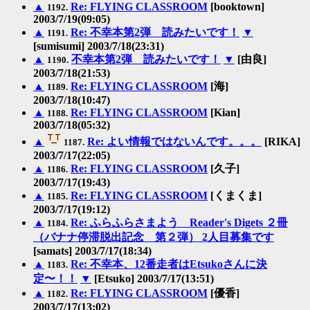
▲
Re: FLYING CLASSROOM
[booktown]
1192.
2003/7/19(09:05)
▲
Re: 不幸本第2弾 読みたいです！
▼
1191.
[sumisumi] 2003/7/18(23:31)
▲
不幸本第2弾 読みたいです！
▼
[由良]
1190.
2003/7/18(21:53)
▲
Re: FLYING CLASSROOM
[海]
1189.
2003/7/18(10:47)
▲
Re: FLYING CLASSROOM
[Kian]
1188.
2003/7/18(05:32)
▲
Re: よい情報ではないんです。。。
[RIKA]
1187.
2003/7/17(22:05)
▲
Re: FLYING CLASSROOM
[久子]
1186.
2003/7/17(19:43)
▲
Re: FLYING CLASSROOM
[くまくま]
1185.
2003/7/17(19:12)
▲
Re: ふらふらさまよう Reader's Digets ２冊
1184.
（バナナ停滞脱出記念 第２弾） 2人目募集です
[samats] 2003/7/17(18:34)
▲
Re: 不幸本、12番走者はEtsukoさんに決
1183.
定〜！！
▼
[Etsuko] 2003/7/17(13:51)
▲
Re: FLYING CLASSROOM
[優香]
1182.
2003/7/17(13:02)