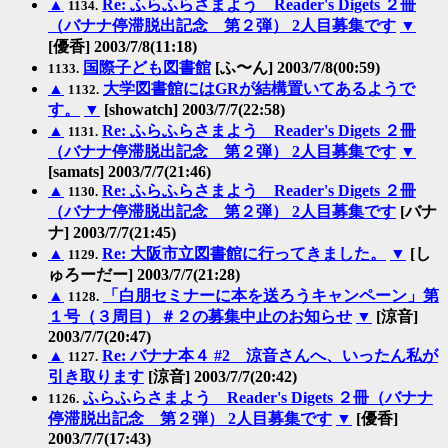
▲
Re: ふらふらさまよう Reader's Digets ２冊
1134.
（バナナ停滞脱出記念 第２弾） 2人目募集です
▼
[優香] 2003/7/8(11:18)
国際子ども図書館
[ふ〜ん] 2003/7/8(00:59)
1133.
▲
大学図書館にはGRが結構置いてあるようで
1132.
す。
▼
[showatch] 2003/7/7(22:58)
▲
Re: ふらふらさまよう Reader's Digets ２冊
1131.
（バナナ停滞脱出記念 第２弾） 2人目募集です
▼
[samats] 2003/7/7(21:46)
▲
Re: ふらふらさまよう Reader's Digets ２冊
1130.
（バナナ停滞脱出記念 第２弾） 2人目募集です
[バナ
ナ] 2003/7/7(21:45)
▲
Re: 大阪市立図書館に行ってきました。
▼
[し
1129.
ゅろーだー] 2003/7/7(21:28)
▲
「白朋セミナーに本を送ろうキャンペーン」第
1128.
１号（３周目）＃２の募集中止のお知らせ
▼
[涼音]
2003/7/7(20:47)
▲
Re: バナナ本４ #2 涼音さんへ、いったん私が
1127.
引き取ります
[涼音] 2003/7/7(20:42)
ふらふらさまよう Reader's Digets ２冊（バナナ
1126.
停滞脱出記念 第２弾） 2人目募集です
▼
[優香]
2003/7/7(17:43)