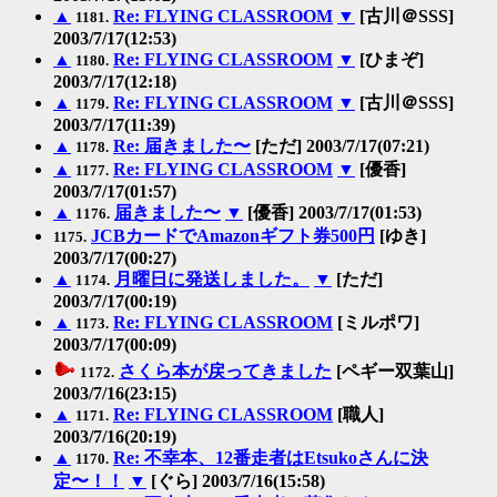
▲
Re: FLYING CLASSROOM
▼
[古川＠SSS]
1181.
2003/7/17(12:53)
▲
Re: FLYING CLASSROOM
▼
[ひまぞ]
1180.
2003/7/17(12:18)
▲
Re: FLYING CLASSROOM
▼
[古川＠SSS]
1179.
2003/7/17(11:39)
▲
Re: 届きました〜
[ただ] 2003/7/17(07:21)
1178.
▲
Re: FLYING CLASSROOM
▼
[優香]
1177.
2003/7/17(01:57)
▲
届きました〜
▼
[優香] 2003/7/17(01:53)
1176.
JCBカードでAmazonギフト券500円
[ゆき]
1175.
2003/7/17(00:27)
▲
月曜日に発送しました。
▼
[ただ]
1174.
2003/7/17(00:19)
▲
Re: FLYING CLASSROOM
[ミルポワ]
1173.
2003/7/17(00:09)
さくら本が戻ってきました
[ペギー双葉山]
1172.
2003/7/16(23:15)
▲
Re: FLYING CLASSROOM
[職人]
1171.
2003/7/16(20:19)
▲
Re: 不幸本、12番走者はEtsukoさんに決
1170.
定〜！！
▼
[ぐら] 2003/7/16(15:58)