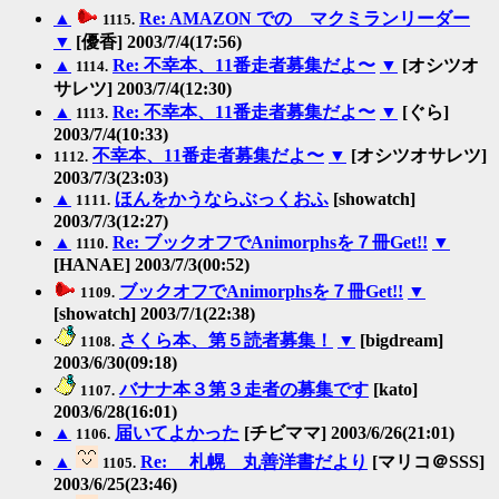
▲
Re: AMAZON での マクミランリーダー
1115.
▼
[優香] 2003/7/4(17:56)
▲
Re: 不幸本、11番走者募集だよ〜
▼
[オシツオ
1114.
サレツ] 2003/7/4(12:30)
▲
Re: 不幸本、11番走者募集だよ〜
▼
[ぐら]
1113.
2003/7/4(10:33)
不幸本、11番走者募集だよ〜
▼
[オシツオサレツ]
1112.
2003/7/3(23:03)
▲
ほんをかうならぶっくおふ
[showatch]
1111.
2003/7/3(12:27)
▲
Re: ブックオフでAnimorphsを７冊Get!!
▼
1110.
[HANAE] 2003/7/3(00:52)
ブックオフでAnimorphsを７冊Get!!
▼
1109.
[showatch] 2003/7/1(22:38)
さくら本、第５読者募集！
▼
[bigdream]
1108.
2003/6/30(09:18)
バナナ本３第３走者の募集です
[kato]
1107.
2003/6/28(16:01)
▲
届いてよかった
[チビママ] 2003/6/26(21:01)
1106.
▲
Re: 札幌 丸善洋書だより
[マリコ＠SSS]
1105.
2003/6/25(23:46)