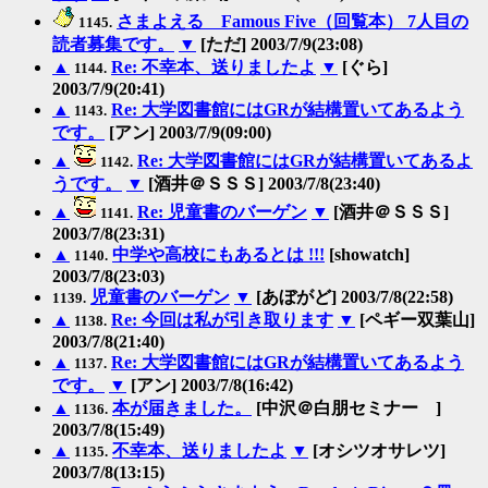
さまよえる Famous Five（回覧本） 7人目の
1145.
読者募集です。
▼
[ただ] 2003/7/9(23:08)
▲
Re: 不幸本、送りましたよ
▼
[ぐら]
1144.
2003/7/9(20:41)
▲
Re: 大学図書館にはGRが結構置いてあるよう
1143.
です。
[アン] 2003/7/9(09:00)
▲
Re: 大学図書館にはGRが結構置いてあるよ
1142.
うです。
▼
[酒井＠ＳＳＳ] 2003/7/8(23:40)
▲
Re: 児童書のバーゲン
▼
[酒井＠ＳＳＳ]
1141.
2003/7/8(23:31)
▲
中学や高校にもあるとは !!!
[showatch]
1140.
2003/7/8(23:03)
児童書のバーゲン
▼
[あぼがど] 2003/7/8(22:58)
1139.
▲
Re: 今回は私が引き取ります
▼
[ペギー双葉山]
1138.
2003/7/8(21:40)
▲
Re: 大学図書館にはGRが結構置いてあるよう
1137.
です。
▼
[アン] 2003/7/8(16:42)
▲
本が届きました。
[中沢＠白朋セミナー ]
1136.
2003/7/8(15:49)
▲
不幸本、送りましたよ
▼
[オシツオサレツ]
1135.
2003/7/8(13:15)