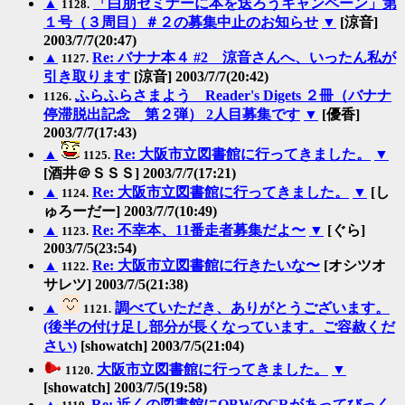
▲
「白朋セミナーに本を送ろうキャンペーン」第
1128.
１号（３周目）＃２の募集中止のお知らせ
▼
[涼音]
2003/7/7(20:47)
▲
Re: バナナ本４ #2 涼音さんへ、いったん私が
1127.
引き取ります
[涼音] 2003/7/7(20:42)
ふらふらさまよう Reader's Digets ２冊（バナナ
1126.
停滞脱出記念 第２弾） 2人目募集です
▼
[優香]
2003/7/7(17:43)
▲
Re: 大阪市立図書館に行ってきました。
▼
1125.
[酒井＠ＳＳＳ] 2003/7/7(17:21)
▲
Re: 大阪市立図書館に行ってきました。
▼
[し
1124.
ゅろーだー] 2003/7/7(10:49)
▲
Re: 不幸本、11番走者募集だよ〜
▼
[ぐら]
1123.
2003/7/5(23:54)
▲
Re: 大阪市立図書館に行きたいな〜
[オシツオ
1122.
サレツ] 2003/7/5(21:38)
▲
調べていただき、ありがとうございます。
1121.
(後半の付け足し部分が長くなっています。ご容赦くだ
さい)
[showatch] 2003/7/5(21:04)
大阪市立図書館に行ってきました。
▼
1120.
[showatch] 2003/7/5(19:58)
▲
Re: 近くの図書館にOBWのGRがあってびっく