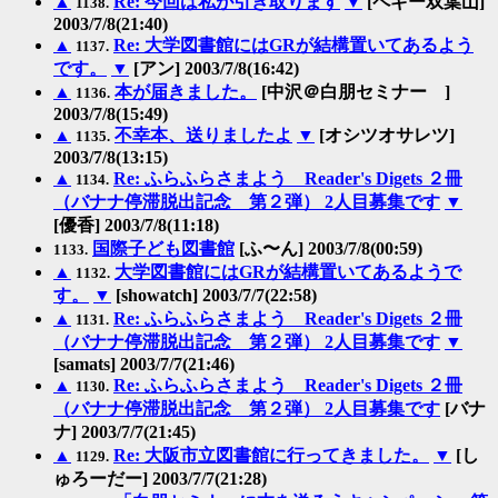
▲
Re: 今回は私が引き取ります
▼
[ペギー双葉山]
1138.
2003/7/8(21:40)
▲
Re: 大学図書館にはGRが結構置いてあるよう
1137.
です。
▼
[アン] 2003/7/8(16:42)
▲
本が届きました。
[中沢＠白朋セミナー ]
1136.
2003/7/8(15:49)
▲
不幸本、送りましたよ
▼
[オシツオサレツ]
1135.
2003/7/8(13:15)
▲
Re: ふらふらさまよう Reader's Digets ２冊
1134.
（バナナ停滞脱出記念 第２弾） 2人目募集です
▼
[優香] 2003/7/8(11:18)
国際子ども図書館
[ふ〜ん] 2003/7/8(00:59)
1133.
▲
大学図書館にはGRが結構置いてあるようで
1132.
す。
▼
[showatch] 2003/7/7(22:58)
▲
Re: ふらふらさまよう Reader's Digets ２冊
1131.
（バナナ停滞脱出記念 第２弾） 2人目募集です
▼
[samats] 2003/7/7(21:46)
▲
Re: ふらふらさまよう Reader's Digets ２冊
1130.
（バナナ停滞脱出記念 第２弾） 2人目募集です
[バナ
ナ] 2003/7/7(21:45)
▲
Re: 大阪市立図書館に行ってきました。
▼
[し
1129.
ゅろーだー] 2003/7/7(21:28)