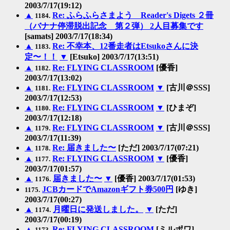
2003/7/17(19:12)
▲
Re: ふらふらさまよう Reader's Digets ２冊
1184.
（バナナ停滞脱出記念 第２弾） 2人目募集です
[samats] 2003/7/17(18:34)
▲
Re: 不幸本、12番走者はEtsukoさんに決
1183.
定〜！！
▼
[Etsuko] 2003/7/17(13:51)
▲
Re: FLYING CLASSROOM
[優香]
1182.
2003/7/17(13:02)
▲
Re: FLYING CLASSROOM
▼
[古川＠SSS]
1181.
2003/7/17(12:53)
▲
Re: FLYING CLASSROOM
▼
[ひまぞ]
1180.
2003/7/17(12:18)
▲
Re: FLYING CLASSROOM
▼
[古川＠SSS]
1179.
2003/7/17(11:39)
▲
Re: 届きました〜
[ただ] 2003/7/17(07:21)
1178.
▲
Re: FLYING CLASSROOM
▼
[優香]
1177.
2003/7/17(01:57)
▲
届きました〜
▼
[優香] 2003/7/17(01:53)
1176.
JCBカードでAmazonギフト券500円
[ゆき]
1175.
2003/7/17(00:27)
▲
月曜日に発送しました。
▼
[ただ]
1174.
2003/7/17(00:19)
▲
Re: FLYING CLASSROOM
[ミルポワ]
1173.