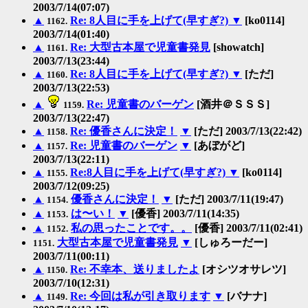
2003/7/14(07:07)
▲
Re: 8人目に手を上げて(早すぎ?)
▼
[ko0114]
1162.
2003/7/14(01:40)
▲
Re: 大型古本屋で児童書発見
[showatch]
1161.
2003/7/13(23:44)
▲
Re: 8人目に手を上げて(早すぎ?)
▼
[ただ]
1160.
2003/7/13(22:53)
▲
Re: 児童書のバーゲン
[酒井＠ＳＳＳ]
1159.
2003/7/13(22:47)
▲
Re: 優香さんに決定！
▼
[ただ] 2003/7/13(22:42)
1158.
▲
Re: 児童書のバーゲン
▼
[あぼがど]
1157.
2003/7/13(22:11)
▲
Re:8人目に手を上げて(早すぎ?)
▼
[ko0114]
1155.
2003/7/12(09:25)
▲
優香さんに決定！
▼
[ただ] 2003/7/11(19:47)
1154.
▲
は〜い！
▼
[優香] 2003/7/11(14:35)
1153.
▲
私の思ったことです。。
[優香] 2003/7/11(02:41)
1152.
大型古本屋で児童書発見
▼
[しゅろーだー]
1151.
2003/7/11(00:11)
▲
Re: 不幸本、送りましたよ
[オシツオサレツ]
1150.
2003/7/10(12:31)
▲
Re: 今回は私が引き取ります
▼
[バナナ]
1149.