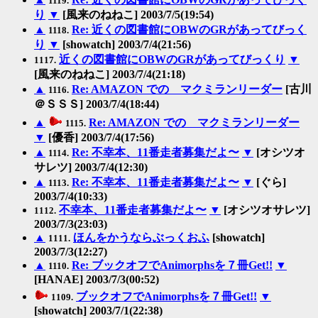
1119.
り
▼
[風来のねねこ] 2003/7/5(19:54)
▲
Re: 近くの図書館にOBWのGRがあってびっく
1118.
り
▼
[showatch] 2003/7/4(21:56)
近くの図書館にOBWのGRがあってびっくり
▼
1117.
[風来のねねこ] 2003/7/4(21:18)
▲
Re: AMAZON での マクミランリーダー
[古川
1116.
＠ＳＳＳ] 2003/7/4(18:44)
▲
Re: AMAZON での マクミランリーダー
1115.
▼
[優香] 2003/7/4(17:56)
▲
Re: 不幸本、11番走者募集だよ〜
▼
[オシツオ
1114.
サレツ] 2003/7/4(12:30)
▲
Re: 不幸本、11番走者募集だよ〜
▼
[ぐら]
1113.
2003/7/4(10:33)
不幸本、11番走者募集だよ〜
▼
[オシツオサレツ]
1112.
2003/7/3(23:03)
▲
ほんをかうならぶっくおふ
[showatch]
1111.
2003/7/3(12:27)
▲
Re: ブックオフでAnimorphsを７冊Get!!
▼
1110.
[HANAE] 2003/7/3(00:52)
ブックオフでAnimorphsを７冊Get!!
▼
1109.
[showatch] 2003/7/1(22:38)