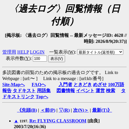
〈過去ログ〉回覧情報（日
付順）
[掲示板: 〈過去ログ〉回覧情報 -- 最新メッセージID: 4628 //
時刻: 2026/8/9(20:37)]
管理用
HELP
LOGIN
一覧表示(
W
)
:
表示件数(
Y
)
:
多読図書の回覧のための掲示板の過去ログです。
Link to
Webpage : [url:〜 ] Link to a message : [url:kb:番号]
Site-Mapへ
FAQへ
入門者
ときどき
めざせ
100万語
報告
タドキスト
用語集
図書情報
イベント
運営
検索
タ
ドキストリンク
Topへ
《先頭(
B
)
|
＜前(
P
)
|
▽(
R
)
|
次(
N
)＞
|
最新(
T
)》
▲
Re: FLYING CLASSROOM
[由良]
1197.
2003/7/20(16:36)