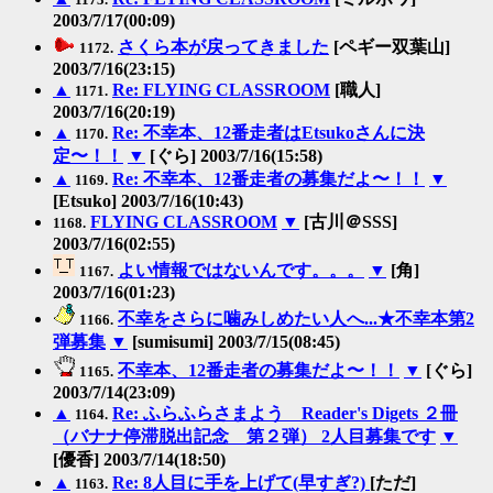
2003/7/17(00:09)
さくら本が戻ってきました
[ペギー双葉山]
1172.
2003/7/16(23:15)
▲
Re: FLYING CLASSROOM
[職人]
1171.
2003/7/16(20:19)
▲
Re: 不幸本、12番走者はEtsukoさんに決
1170.
定〜！！
▼
[ぐら] 2003/7/16(15:58)
▲
Re: 不幸本、12番走者の募集だよ〜！！
▼
1169.
[Etsuko] 2003/7/16(10:43)
FLYING CLASSROOM
▼
[古川＠SSS]
1168.
2003/7/16(02:55)
よい情報ではないんです。。。
▼
[角]
1167.
2003/7/16(01:23)
不幸をさらに噛みしめたい人へ...★不幸本第2
1166.
弾募集
▼
[sumisumi] 2003/7/15(08:45)
不幸本、12番走者の募集だよ〜！！
▼
[ぐら]
1165.
2003/7/14(23:09)
▲
Re: ふらふらさまよう Reader's Digets ２冊
1164.
（バナナ停滞脱出記念 第２弾） 2人目募集です
▼
[優香] 2003/7/14(18:50)
▲
Re: 8人目に手を上げて(早すぎ?)
[ただ]
1163.