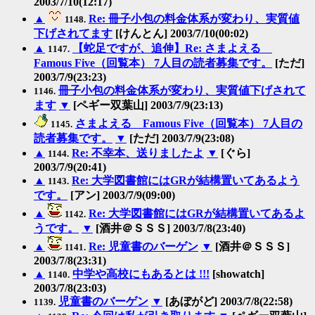
2003/7/10(12:17)
▲
Re: 冊子小包の料金体系が変わり、実質値
1148.
下げされてます
[けんとん] 2003/7/10(00:02)
▲
【蛇足ですが、追伸】Re: さまよえる
1147.
Famous Five（回覧本） 7人目の読者募集です。
[ただ]
2003/7/9(23:23)
冊子小包の料金体系が変わり、実質値下げされて
1146.
ます
▼
[ペギー双葉山] 2003/7/9(23:13)
さまよえる Famous Five（回覧本） 7人目の
1145.
読者募集です。
▼
[ただ] 2003/7/9(23:08)
▲
Re: 不幸本、送りましたよ
▼
[ぐら]
1144.
2003/7/9(20:41)
▲
Re: 大学図書館にはGRが結構置いてあるよう
1143.
です。
[アン] 2003/7/9(09:00)
▲
Re: 大学図書館にはGRが結構置いてあるよ
1142.
うです。
▼
[酒井＠ＳＳＳ] 2003/7/8(23:40)
▲
Re: 児童書のバーゲン
▼
[酒井＠ＳＳＳ]
1141.
2003/7/8(23:31)
▲
中学や高校にもあるとは !!!
[showatch]
1140.
2003/7/8(23:03)
児童書のバーゲン
▼
[あぼがど] 2003/7/8(22:58)
1139.