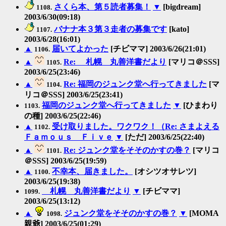
さくら本、第５読者募集！
▼
[bigdream]
1108.
2003/6/30(09:18)
バナナ本３第３走者の募集です
[kato]
1107.
2003/6/28(16:01)
▲
届いてよかった
[チビママ] 2003/6/26(21:01)
1106.
▲
Re: 札幌 丸善洋書だより
[マリコ＠SSS]
1105.
2003/6/25(23:46)
▲
Re: 福岡のジュンク堂へ行ってきました
[マ
1104.
リコ＠SSS] 2003/6/25(23:41)
福岡のジュンク堂へ行ってきました
▼
[ひまわり
1103.
の種] 2003/6/25(22:46)
▲
受け取りました。ワクワク！（Re: さまよえる
1102.
Ｆａｍｏｕｓ Ｆｉｖｅ
▼
[ただ] 2003/6/25(22:40)
▲
Re: ジュンク堂をそそのかすの巻？
[マリコ
1101.
＠SSS] 2003/6/25(19:59)
▲
不幸本、届きました。
[オシツオサレツ]
1100.
2003/6/25(19:38)
札幌 丸善洋書だより
▼
[チビママ]
1099.
2003/6/25(13:12)
▲
ジュンク堂をそそのかすの巻？
▼
[MOMA
1098.
親爺] 2003/6/25(01:29)