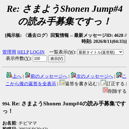
Re: さまようShonen Jump#4
の読み手募集ですっ！
[掲示板: 〈過去ログ〉回覧情報 -- 最新メッセージID: 4628 //
時刻: 2026/8/11(04:33)]
管理用
HELP
LOGIN
一覧表示(
W
)
:
表示件数(
Y
)
:
上へ
|
前のメッセージへ
|
次のメッセージへ
|
こ
こから後の返答を全表示
|
返答を書き込む |
訂正する |
削除する
Re: さまようShonen Jump#4の読み手募集です
994.
っ！
お名前
: チビママ