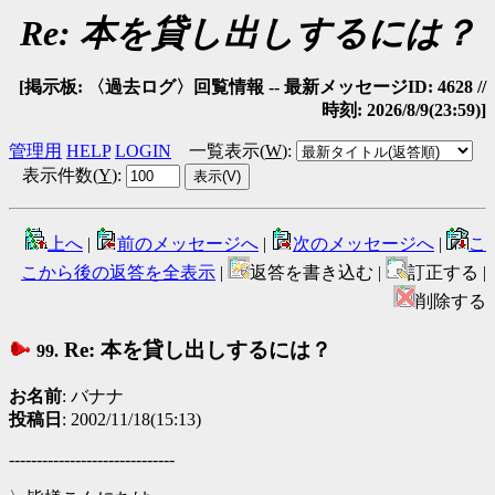
Re: 本を貸し出しするには？
[掲示板: 〈過去ログ〉回覧情報 -- 最新メッセージID: 4628 //
時刻: 2026/8/9(23:59)]
管理用
HELP
LOGIN
一覧表示(
W
)
:
表示件数(
Y
)
:
上へ
|
前のメッセージへ
|
次のメッセージへ
|
こ
こから後の返答を全表示
|
返答を書き込む |
訂正する |
削除する
Re: 本を貸し出しするには？
99.
お名前
: バナナ
投稿日
: 2002/11/18(15:13)
------------------------------