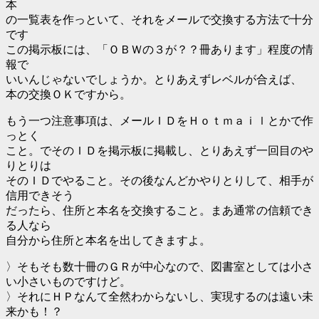
本
の一覧表を作っといて、それをメールで交換する方法で十分
です
この掲示板には、「ＯＢＷの３が？？冊あります」程度の情
報で
いいんじゃないでしょうか。とりあえずレベルが合えば、
本の交換ＯＫですから。
もう一つ注意事項は、メールＩＤをＨｏｔｍａｉｌとかで作
っとく
こと。でそのＩＤを掲示板に掲載し、とりあえず一回目のや
りとりは
そのＩＤでやること。その後なんどかやりとりして、相手が
信用できそう
だったら、住所と本名を交換すること。まあ通常の信頼でき
る人なら
自分から住所と本名を出してきますよ。
〉そもそも数十冊のＧＲが中心なので、図書室としては小さ
い小さいものですけど。
〉それにＨＰなんて全然わからないし、実現するのは遠い未
来かも！？