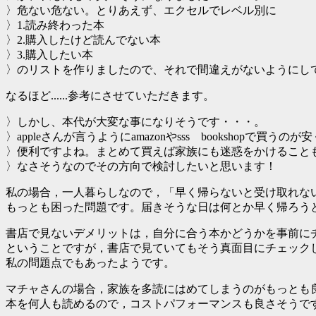
〉危ない危ない。とりあえず、エクセルでレベル別に
〉1.読み終わった本
〉2.購入したけど読んでない本
〉3.購入したい本
〉のリストを作りましたので、それで間違えがないようにし
なるほど......参考にさせていただきます。
〉しかし、本代が大変な事になりそうです・・・。
〉appleさんが言うようにamazonやsss bookshopで買うのが
〉便利ですよね。まとめて買えば家族にも迷惑をかけること
〉なさそうなのでその方向で検討したいと思います！
私の場合，一人暮らしなので，「早く帰らないと受け取れな
もっとも困った問題です。届きそうな日は何とか早く帰ろう
書店で見ないデメリットは，自分に合う本かどうかを事前に
ということですが，書店で見ていてもそう真面目にチェック
私の問題点でもあったようです。
マチャさんの場合，家族を多読にはめてしまうのがもっとも良い
本を何人も読めるので，コストパフォーマンスも良さそうで