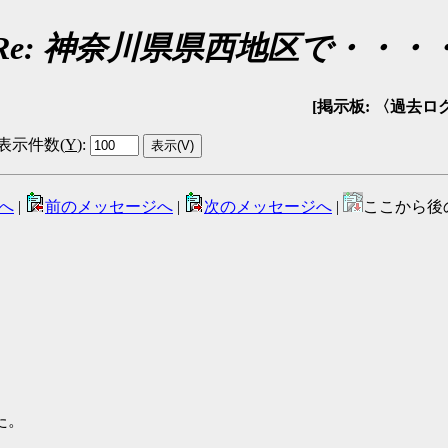
Re: 神奈川県県西地区で・・・
[掲示板: 〈過去ログ〉回
表示件数(
Y
)
:
へ
|
前のメッセージへ
|
次のメッセージへ
|
ここから後
た。