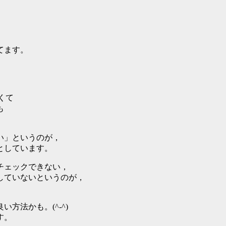
てます。
安くて
も
い」というのが，
としています。
チェックできない，
していないというのが，
方法かも。(^-^)
す。