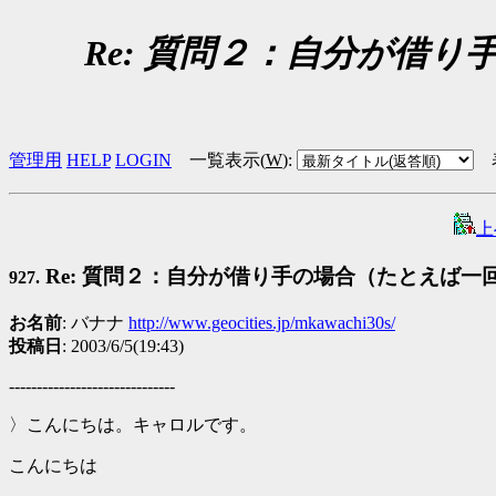
Re: 質問２：自分が借
管理用
HELP
LOGIN
一覧表示(
W
)
:
上
Re: 質問２：自分が借り手の場合（たとえば
927.
お名前
: バナナ
http://www.geocities.jp/mkawachi30s/
投稿日
: 2003/6/5(19:43)
------------------------------
〉こんにちは。キャロルです。
こんにちは