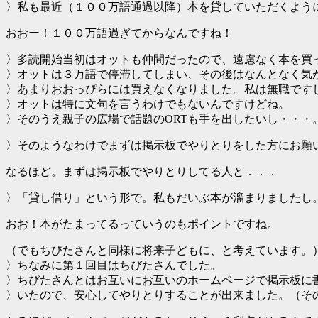
〉私も最近（１００万語通過以降）本を貸していただくよう
おおー！１００万語過ぎてからなんですね！
〉多読開始当初はオットも仲間だったので、遠慮なく本を買
〉オットは３万語で停滞してしまい、その後はなんとなく気
〉あまりおおっぴらには買えなくなりました。私は無職です
〉オットは特に文句を言うわけでもないんですけどね。
〉そのうえ親子の広場で話題のORTも手を出したいし・・・
〉そのようなわけでまずは掲示板でやりとりをした方にお願
なるほど。まずは掲示板でやりとりしてる人と．．．
〉「貸し借り」という形で。私もだいぶ本が溜まりましたし
おお！本がたまってるっていうのもポイントですね。
（でもちびたさんと同様に将来子どもに、と考えています。
〉ちなみに第１回目はちびたさんでした。
〉ちびたさんとはお互いにお互いのホームページで掲示板に
〉いたので、安心してやりとりすることが出来ました。（そ