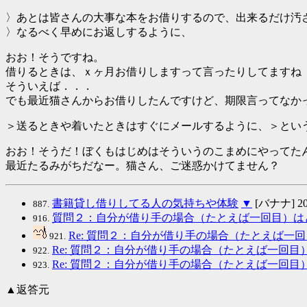
〉あとは皆さんの大事な本をお借りするので、出来るだけ汚
〉なるべく早めにお返しするように、
おお！そうですね。
借りるときは、ｘヶ月お借りしますって言ったりしてますね
そういえば．．．
でも最近猫さんからお借りしたんですけど、期限言ってなか
＞送るときや着いたときはすぐにメールするように、＞とい
おお！そうだ！ぼくもはじめはそういうのこまめにやってた
最近たるみがちだなー。猫さん、ご迷惑かけてません？
書籍貸し借りしてる人の気持ちや体験
▼
[バナナ] 2003
887.
質問２：自分が借り手の場合（たとえば一回目）は
916.
Re: 質問２：自分が借り手の場合（たとえば一
921.
Re: 質問２：自分が借り手の場合（たとえば一回
922.
Re: 質問２：自分が借り手の場合（たとえば一回
923.
▲返答元