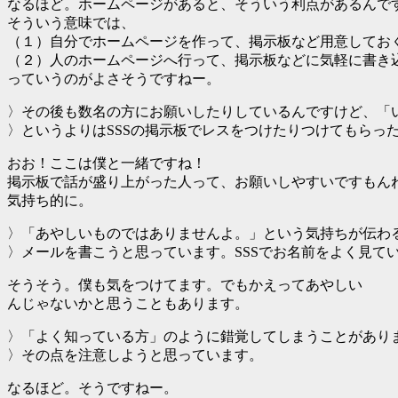
なるほど。ホームページがあると、そういう利点があるんで
そういう意味では、
（１）自分でホームページを作って、掲示板など用意してお
（２）人のホームページへ行って、掲示板などに気軽に書き
っていうのがよさそうですねー。
〉その後も数名の方にお願いしたりしているんですけど、「
〉というよりはSSSの掲示板でレスをつけたりつけてもらっ
おお！ここは僕と一緒ですね！
掲示板で話が盛り上がった人って、お願いしやすいですもん
気持ち的に。
〉「あやしいものではありませんよ。」という気持ちが伝わ
〉メールを書こうと思っています。SSSでお名前をよく見て
そうそう。僕も気をつけてます。でもかえってあやしい
んじゃないかと思うこともあります。
〉「よく知っている方」のように錯覚してしまうことがあり
〉その点を注意しようと思っています。
なるほど。そうですねー。