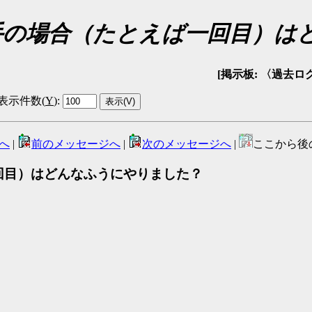
り手の場合（たとえば一回目）
[掲示板: 〈過去ログ〉回
表示件数(
Y
)
:
へ
|
前のメッセージへ
|
次のメッセージへ
|
ここから後
一回目）はどんなふうにやりました？