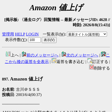
Amazon 値上げ
[掲示板: 〈過去ログ〉回覧情報 -- 最新メッセージID: 4628 //
時刻: 2026/8/8(15:43)]
管理用
HELP
LOGIN
一覧表示(
W
)
:
表示件数(
Y
)
:
上へ |
前のメッセージへ
|
次のメッセージへ
|
こ
こから後の返答を全表示
|
返答を書き込む |
訂正する |
削除する
Amazon 値上げ
897.
お名前
: 古川＠ＳＳＳ
投稿日
: 2003/6/4(00:37)
------------------------------