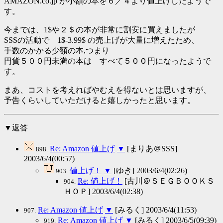
AMAZON.co.jp が小額の本を６／４より値上げしたようで
す。
今までは、1$や２＄の本が非常に割安に買えましたが
SSSの活動で 1$-3.99$ の売上げが大量に増えたため、
手数のかかる少額の本,つまり
円貨５００円未満の本は すべて５００円になったようで
す。
まあ、コストを考えればやむえを得ないとは思いますが、
予告くらいしていただけると嬉しかったと思います。
▼返答
Re: Amazon 値上げ
▼
[まりあ＠SSS]
898.
2003/6/4(00:57)
値上げ！
▼
[ゆき] 2003/6/4(02:26)
903.
Re: 値上げ！
[古川＠ＳＥＧＢＯＯＫＳ
904.
ＨＯＰ] 2003/6/4(02:38)
Re: Amazon 値上げ
▼
[みるく] 2003/6/4(11:53)
907.
Re: Amazon 値上げ
▼
[みるく] 2003/6/5(09:39)
919.