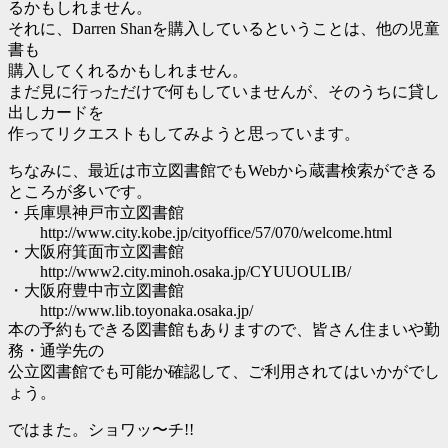
るかもしれません。
それに、Darren Shanを購入しているということは、他の児童
書も
購入してくれるかもしれません。
まだ見に行っただけで何もしていませんが、そのうちに貸し
出しカードを
作ってリクエストもしてみようと思っています。
ちなみに、最近は市立図書館でもWebから蔵書検索ができる
ところが多いです。
・兵庫県神戸市立図書館
http://www.city.kobe.jp/cityoffice/57/070/welcome.html
・大阪府箕面市立図書館
http://www2.city.minoh.osaka.jp/CYUUOULIB/
・大阪府豊中市立図書館
http://www.lib.toyonaka.osaka.jp/
本の予約もできる図書館もありますので、皆さん住まいや勤
務・通学先の
公立図書館でも可能か確認して、ご利用されてはいかがでし
ょう。
ではまた。ショワッ〜チ!!