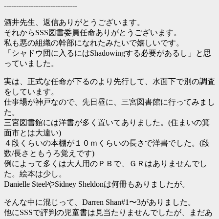
------------------------------
酒井先生、返信ありがとうございます。
それからSSS図書委員任命ありがとうございます。
私も悪の組織の幹部になれたみたいで嬉しいです。
「シャドウ団に入るにはShadowingする必要があるし」と思
っていました。
実は、正式な任命が下るのより先行して、水面下で別の調査
をしています。
仕事場が神戸なので、先日昼に、三宮図書館に行ってみまし
た。
三宮図書館には洋書が多く置いてありました。(住まいの箕
面市とは大違い)
４段くらいの本棚が１０ｍくらいの長さで洋書でした。(段
数/長さともうろ覚えです)
例によって多くは大人用のＰＢで、ＧＲはありませんでし
た。絵本は少し。
Danielle SteelやSidney Sheldonは何冊もありましたが。
そんな中に混じって、Darren Shan#1〜3がありました。
他にSSSで評判の児童書は見当たりませんでしたが、まだあ