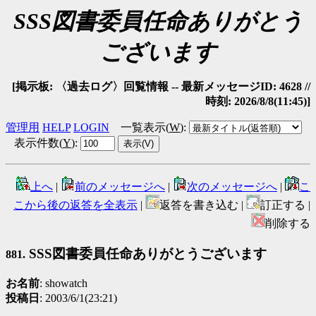
SSS図書委員任命ありがとう
ございます
[掲示板: 〈過去ログ〉回覧情報 -- 最新メッセージID: 4628 //
時刻: 2026/8/8(11:45)]
管理用
HELP
LOGIN
一覧表示(
W
)
:
表示件数(
Y
)
:
上へ
|
前のメッセージへ
|
次のメッセージへ
|
こ
こから後の返答を全表示
|
返答を書き込む |
訂正する |
削除する
SSS図書委員任命ありがとうございます
881.
お名前
: showatch
投稿日
: 2003/6/1(23:21)