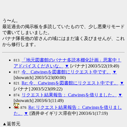
う〜ん。
最近過去の掲示板を多読していたもので、少し悪乗りモード
で書いてしまいました。
バナナ隊長他の皆さんの域にはまだ遠く及びませんが、これ
から修行します。
「地元図書館のバナナ多読本棚化計画」思案中！
813.
アドバイスくださいな。
▼
[バナナ] 2003/5/22(19:49)
今、Catwingsを図書館にリクエスト中です。
▼
817.
[showatch] 2003/5/23(00:00)
Re: 今、Catwingsを図書館にリクエスト中です。
▼
821.
[バナナ] 2003/5/23(09:22)
リクエスト結果報告： Catwingsを借りました。
▼
874.
[showatch] 2003/6/1(11:49)
Re: リクエスト結果報告： Catwingsを借りまし
879.
た。
▼
[酒井＠イギリス滞在中] 2003/6/1(17:19)
▲返答元