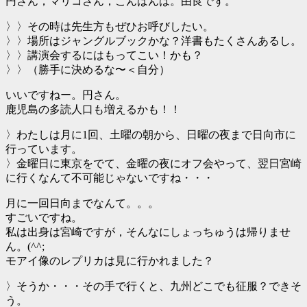
円さん，マリコさん，こんばんは。由良です。
〉〉その時は先生方もぜひお呼びしたい。
〉〉場所はジャングルブックかな？洋書もたくさんあるし。
〉〉講演会するにはもってこい！かも？
〉〉（勝手に決めるな〜＜自分）
いいですねー。円さん。
鹿児島の多読人口も増えるかも！！
〉わたしは月に1回、土曜の朝から、日曜の夜まで日向市に
行っています。
〉金曜日に東京をでて、金曜の夜にオフ会やって、翌日宮崎
に行くなんて不可能じゃないですね・・・
月に一回日向までなんて。。。
すごいですね。
私は出身は宮崎ですが，そんなにしょっちゅうは帰りませ
ん。(^^;
モアイ像のレプリカは見に行かれました？
〉そうか・・・その手で行くと、九州どこでも征服？できそ
う。