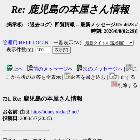
Re: 鹿児島の本屋さん情報
[掲示板: 〈過去ログ〉回覧情報 -- 最新メッセージID: 4628 //
時刻: 2026/8/8(02:29)]
管理用
HELP
LOGIN
一覧表示(
W
)
:
表示件数(
Y
)
:
上へ
|
前のメッセージへ
|
次のメッセージへ
|
こ
こから後の返答を全表示 |
返答を書き込む |
訂正する |
削除する
Re: 鹿児島の本屋さん情報
731.
お名前
: 由良
http://honey.rocket3.net/
投稿日
: 2003/5/7(20:35)
------------------------------