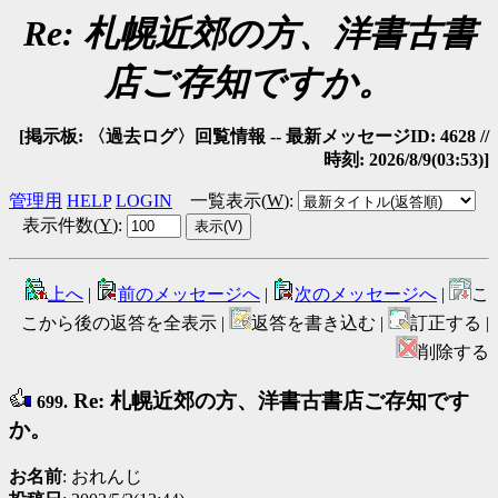
Re: 札幌近郊の方、洋書古書
店ご存知ですか。
[掲示板: 〈過去ログ〉回覧情報 -- 最新メッセージID: 4628 //
時刻: 2026/8/9(03:53)]
管理用
HELP
LOGIN
一覧表示(
W
)
:
表示件数(
Y
)
:
上へ
|
前のメッセージへ
|
次のメッセージへ
|
こ
こから後の返答を全表示 |
返答を書き込む |
訂正する |
削除する
Re: 札幌近郊の方、洋書古書店ご存知です
699.
か。
お名前
: おれんじ