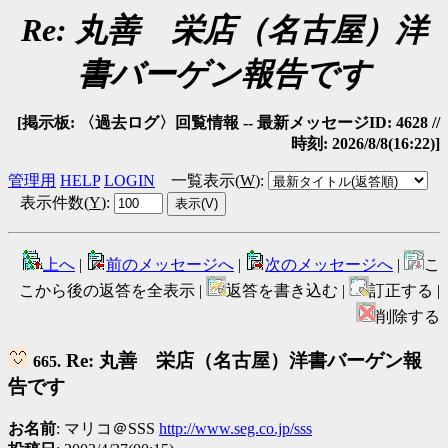
Re: 丸善 栄店（名古屋）洋
書バーゲン報告です
[掲示板: 〈過去ログ〉回覧情報 -- 最新メッセージID: 4628 //
時刻: 2026/8/8(16:22)]
管理用
HELP
LOGIN
一覧表示(
W
)
:
表示件数(
Y
)
:
上へ
|
前のメッセージへ
|
次のメッセージへ
|
こ
こから後の返答を全表示 |
返答を書き込む |
訂正する |
削除する
Re: 丸善 栄店（名古屋）洋書バーゲン報
665.
告です
お名前
: マリコ＠SSS
http://www.seg.co.jp/sss