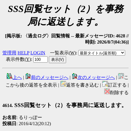
SSS回覧セット（2）を事務
局に返送します。
[掲示板: 〈過去ログ〉回覧情報 -- 最新メッセージID: 4628 //
時刻: 2026/8/7(04:36)]
管理用
HELP
LOGIN
一覧表示(
W
)
:
表示件数(
Y
)
:
上へ
|
前のメッセージへ
|
次のメッセージへ
|
こ
こから後の返答を全表示 |
返答を書き込む |
訂正する |
削除する
SSS回覧セット（2）を事務局に返送します。
4614.
お名前
: るりっぽー
投稿日
: 2016/4/12(20:12)