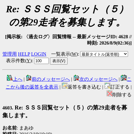
Re: ＳＳＳ回覧セット（５）
の第29走者を募集します。
[掲示板: 〈過去ログ〉回覧情報 -- 最新メッセージID: 4628 //
時刻: 2026/8/9(02:36)]
管理用
HELP
LOGIN
一覧表示(
W
)
:
表示件数(
Y
)
:
上へ
|
前のメッセージへ
|
次のメッセージへ
|
こ
こから後の返答を全表示
|
返答を書き込む |
訂正する |
削除する
Re: ＳＳＳ回覧セット（５）の第29走者を募
4603.
集します。
お名前
: まあゆ