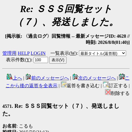
Re: ＳＳＳ回覧セット
（７）、発送しました。
[掲示板: 〈過去ログ〉回覧情報 -- 最新メッセージID: 4628 //
時刻: 2026/8/8(01:40)]
管理用
HELP
LOGIN
一覧表示(
W
)
:
表示件数(
Y
)
:
上へ
|
前のメッセージへ
|
次のメッセージへ
|
こ
こから後の返答を全表示
|
返答を書き込む |
訂正する |
削除する
Re: ＳＳＳ回覧セット（７）、発送しまし
4571.
た。
お名前
: こるも