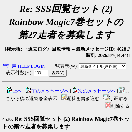
Re: SSS回覧セット (2)
Rainbow Magic7巻セットの
第27走者を募集します
[掲示板: 〈過去ログ〉回覧情報 -- 最新メッセージID: 4628 //
時刻: 2026/8/7(14:44)]
管理用
HELP
LOGIN
一覧表示(
W
)
:
表示件数(
Y
)
:
上へ
|
前のメッセージへ
|
次のメッセージへ
|
こ
こから後の返答を全表示 |
返答を書き込む |
訂正する |
削除する
Re: SSS回覧セット (2) Rainbow Magic7巻セッ
4536.
トの第27走者を募集します