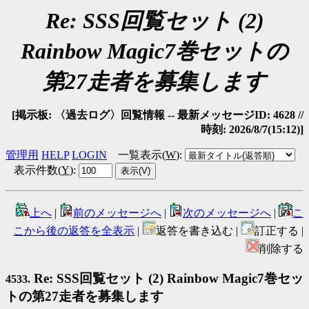
Re: SSS回覧セット (2)
Rainbow Magic7巻セットの
第27走者を募集します
[掲示板: 〈過去ログ〉回覧情報 -- 最新メッセージID: 4628 //
時刻: 2026/8/7(15:12)]
管理用
HELP
LOGIN
一覧表示(
W
)
:
表示件数(
Y
)
:
上へ
|
前のメッセージへ
|
次のメッセージへ
|
こ
こから後の返答を全表示
|
返答を書き込む |
訂正する |
削除する
Re: SSS回覧セット (2) Rainbow Magic7巻セッ
4533.
トの第27走者を募集します