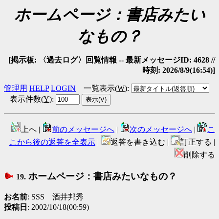
ホームページ：書店みたい
なもの？
[掲示板: 〈過去ログ〉回覧情報 -- 最新メッセージID: 4628 //
時刻: 2026/8/9(16:54)]
管理用
HELP
LOGIN
一覧表示(
W
)
:
表示件数(
Y
)
:
上へ |
前のメッセージへ
|
次のメッセージへ
|
こ
こから後の返答を全表示
|
返答を書き込む |
訂正する |
削除する
ホームページ：書店みたいなもの？
19.
お名前
: SSS 酒井邦秀
投稿日
: 2002/10/18(00:59)